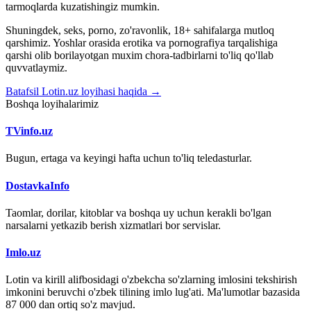
tarmoqlarda kuzatishingiz mumkin.
Shuningdek, seks, porno, zo'ravonlik, 18+ sahifalarga mutloq
qarshimiz. Yoshlar orasida erotika va pornografiya tarqalishiga
qarshi olib borilayotgan muxim chora-tadbirlarni to'liq qo'llab
quvvatlaymiz.
Batafsil Lotin.uz loyihasi haqida →
Boshqa loyihalarimiz
TVinfo.uz
Bugun, ertaga va keyingi hafta uchun to'liq teledasturlar.
DostavkaInfo
Taomlar, dorilar, kitoblar va boshqa uy uchun kerakli bo'lgan
narsalarni yetkazib berish xizmatlari bor servislar.
Imlo.uz
Lotin va kirill alifbosidagi o'zbekcha so'zlarning imlosini tekshirish
imkonini beruvchi o'zbek tilining imlo lug'ati. Ma'lumotlar bazasida
87 000 dan ortiq so'z mavjud.