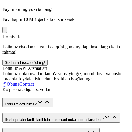
Faylni torting yoki tanlang
Fayl hajmi 10 MB gacha bo'lishi kerak
Homiylik
Lotin.uz rivojlanishiga hissa qo'shgan quyidagi insonlarga katta
rahmat!
Siz ham hissa qo'shing!
Lotin.uz API Xizmatlari
Lotin.uz imkoniyatlaridan o'z vebsaytingiz, mobil ilova va boshqa
joylarda foydalanish uchun biz bilan bog'laning:
@ObunaContact
Ko'p so'raladigan savollar
Lotin.uz o'zi nima?
Boshqa lotin-kirill, kirill-lotin tarjimonlaridan nima farqi bor?