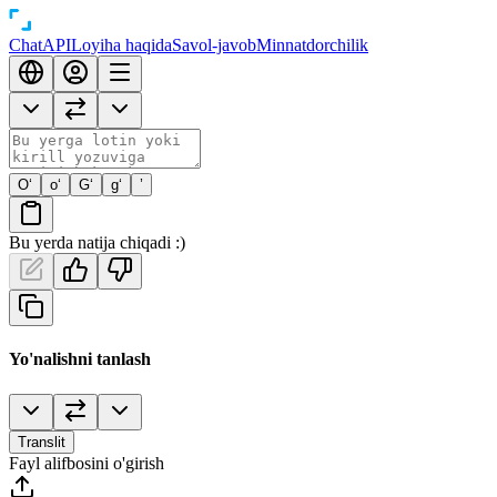
Chat
API
Loyiha haqida
Savol-javob
Minnatdorchilik
O‘
o‘
G‘
g‘
’
Bu yerda natija chiqadi :)
Yo'nalishni tanlash
Translit
Fayl alifbosini o'girish