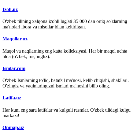
Izoh.uz
O'zbek tilining xalqona izohli lug'ati 35 000 dan ortiq so'zlarning
ma'nolari ibora va misollar bilan keltirilgan.
Maqollar.uz
Maqol va naqllarning eng katta kolleksiyasi. Har bir maqol uchta
tilda (o'zbek, rus, ingliz).
Ismlar.com
O'zbek Ismlarning to'liq, batafsil ma'nosi, kelib chiqishi, shakllari.
O'zingiz va yaqinlaringizni ismlari ma'nosini bilib oling.
Latifa.uz
Har kuni eng sara latifalar va kulguli rasmlar. O'zbek tilidagi kulgu
markazi!
Onmap.uz