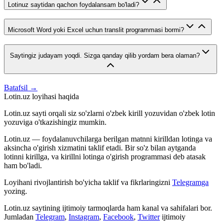
Lotinuz saytidan qachon foydalansam bo'ladi?
Microsoft Word yoki Excel uchun translit programmasi bormi?
Saytingiz judayam yoqdi. Sizga qanday qilib yordam bera olaman?
Batafsil →
Lotin.uz loyihasi haqida
Lotin.uz sayti orqali siz so'zlarni o'zbek kirill yozuvidan o'zbek lotin
yozuviga o'tkazishingiz mumkin.
Lotin.uz — foydalanuvchilarga berilgan matnni kirilldan lotinga va
aksincha o'girish xizmatini taklif etadi. Bir so'z bilan aytganda
lotinni kirillga, va kirillni lotinga o'girish programmasi deb atasak
ham bo'ladi.
Loyihani rivojlantirish bo'yicha taklif va fikrlaringizni
Telegramga
yozing.
Lotin.uz saytining ijtimoiy tarmoqlarda ham kanal va sahifalari bor.
Jumladan
Telegram
,
Instagram
,
Facebook
,
Twitter
ijtimoiy