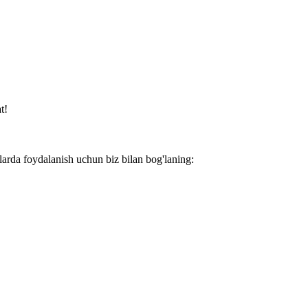
t!
larda foydalanish uchun biz bilan bog'laning: