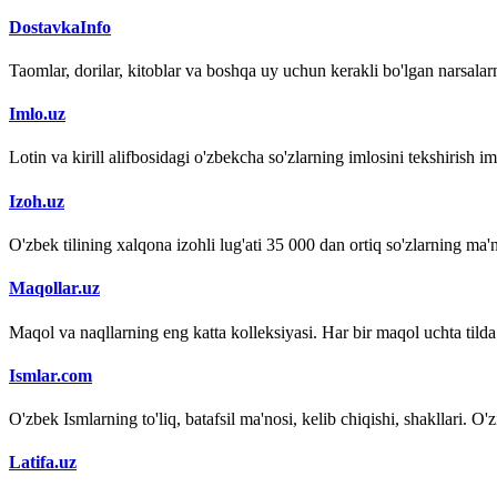
DostavkaInfo
Taomlar, dorilar, kitoblar va boshqa uy uchun kerakli bo'lgan narsalarn
Imlo.uz
Lotin va kirill alifbosidagi o'zbekcha so'zlarning imlosini tekshirish 
Izoh.uz
O'zbek tilining xalqona izohli lug'ati 35 000 dan ortiq so'zlarning ma'no
Maqollar.uz
Maqol va naqllarning eng katta kolleksiyasi. Har bir maqol uchta tilda (
Ismlar.com
O'zbek Ismlarning to'liq, batafsil ma'nosi, kelib chiqishi, shakllari. O'
Latifa.uz