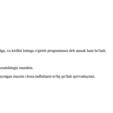
llga, va kirillni lotinga o'girish programmasi deb atasak ham bo'ladi.
kuzatishingiz mumkin.
layotgan muxim chora-tadbirlarni to'liq qo'llab quvvatlaymiz.