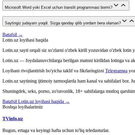
Microsoft Word yoki Excel uchun translit programmasi bormi?
Saytingiz judayam yoqdi. Sizga qanday qilib yordam bera olaman?
Batafsil →
Lotin.uz loyihasi haqida
Lotin.uz sayti orqali siz so'zlarni o'zbek kirill yozuvidan o'zbek loti
Lotin.uz — foydalanuvchilarga berilgan matnni kirilldan lotinga va aksin
Loyihani rivojlantirish bo'yicha taklif va fikrlaringizni
Telegramga
yoz
Lotin.uz saytining ijtimoiy tarmoqlarda ham kanal va sahifalari bor. 
Shuningdek, seks, porno, zo'ravonlik, 18+ sahifalarga mutloq qarshimiz
Batafsil Lotin.uz loyihasi haqida →
Boshqa loyihalarimiz
TVinfo.uz
Bugun, ertaga va keyingi hafta uchun to'liq teledasturlar.