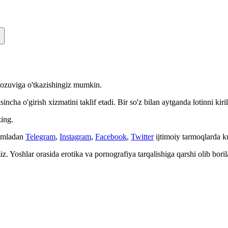
n yozuviga o'tkazishingiz mumkin.
cha o'girish xizmatini taklif etadi. Bir so'z bilan aytganda lotinni kiri
ing.
Jumladan
Telegram
,
Instagram
,
Facebook
,
Twitter
ijtimoiy tarmoqlarda 
. Yoshlar orasida erotika va pornografiya tarqalishiga qarshi olib bori