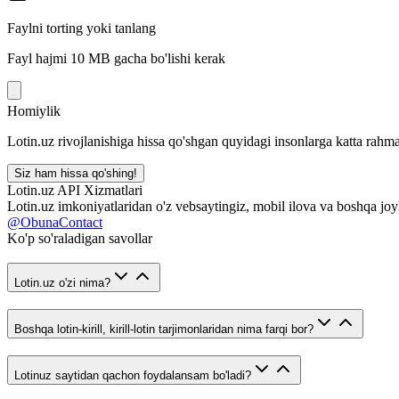
Faylni torting yoki tanlang
Fayl hajmi 10 MB gacha bo'lishi kerak
Homiylik
Lotin.uz rivojlanishiga hissa qo'shgan quyidagi insonlarga katta rahma
Siz ham hissa qo'shing!
Lotin.uz API Xizmatlari
Lotin.uz imkoniyatlaridan o'z vebsaytingiz, mobil ilova va boshqa joy
@ObunaContact
Ko'p so'raladigan savollar
Lotin.uz o'zi nima?
Boshqa lotin-kirill, kirill-lotin tarjimonlaridan nima farqi bor?
Lotinuz saytidan qachon foydalansam bo'ladi?