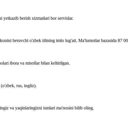
i yetkazib berish xizmatlari bor servislar.
imkonini beruvchi o'zbek tilining imlo lug'ati. Ma'lumotlar bazasida 87 0
lari ibora va misollar bilan keltirilgan.
o'zbek, rus, ingliz).
zingiz va yaqinlaringizni ismlari ma'nosini bilib oling.