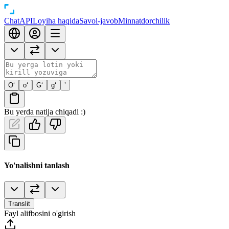
Chat
API
Loyiha haqida
Savol-javob
Minnatdorchilik
O‘
o‘
G‘
g‘
’
Bu yerda natija chiqadi :)
Yo'nalishni tanlash
Translit
Fayl alifbosini o'girish