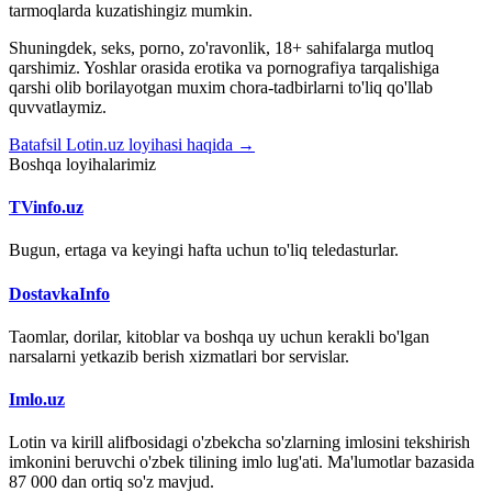
tarmoqlarda kuzatishingiz mumkin.
Shuningdek, seks, porno, zo'ravonlik, 18+ sahifalarga mutloq
qarshimiz. Yoshlar orasida erotika va pornografiya tarqalishiga
qarshi olib borilayotgan muxim chora-tadbirlarni to'liq qo'llab
quvvatlaymiz.
Batafsil Lotin.uz loyihasi haqida →
Boshqa loyihalarimiz
TVinfo.uz
Bugun, ertaga va keyingi hafta uchun to'liq teledasturlar.
DostavkaInfo
Taomlar, dorilar, kitoblar va boshqa uy uchun kerakli bo'lgan
narsalarni yetkazib berish xizmatlari bor servislar.
Imlo.uz
Lotin va kirill alifbosidagi o'zbekcha so'zlarning imlosini tekshirish
imkonini beruvchi o'zbek tilining imlo lug'ati. Ma'lumotlar bazasida
87 000 dan ortiq so'z mavjud.