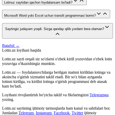
Lotinuz saytidan qachon foydalansam bo'ladi?
Microsoft Word yoki Excel uchun translit programmasi bormi?
Saytingiz judayam yoqdi. Sizga qanday qilib yordam bera olaman?
Batafsil →
Lotin.uz loyihasi haqida
Lotin.uz sayti orqali siz so'zlarni o'zbek kirill yozuvidan o'zbek lotin
yozuviga o'tkazishingiz mumkin.
Lotin.uz — foydalanuvchilarga berilgan matnni kirilldan lotinga va
aksincha o'girish xizmatini taklif etadi. Bir so'z bilan aytganda
lotinni kirillga, va kirillni lotinga o'girish programmasi deb atasak
ham bo'ladi.
Loyihani rivojlantirish bo'yicha taklif va fikrlaringizni
Telegramga
yozing.
Lotin.uz saytining ijtimoiy tarmoqlarda ham kanal va sahifalari bor.
Jumladan
Telegram
,
Instagram
,
Facebook
,
Twitter
ijtimoiy