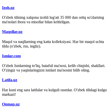
Izoh.uz
O'zbek tilining xalqona izohli lug'ati 35 000 dan ortiq so'zlarning
ma'nolari ibora va misollar bilan keltirilgan.
Maqollar.uz
Maqol va naqllarning eng katta kolleksiyasi. Har bir maqol uchta
tilda (o'zbek, rus, ingliz).
Ismlar.com
O'zbek Ismlarning to'liq, batafsil ma'nosi, kelib chiqishi, shakllari.
O'zingiz va yaqinlaringizni ismlari ma'nosini bilib oling.
Latifa.uz
Har kuni eng sara latifalar va kulguli rasmlar. O'zbek tilidagi kulgu
markazi!
Onmap.uz