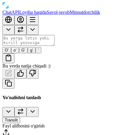
Chat
API
Loyiha haqida
Savol-javob
Minnatdorchilik
O‘
o‘
G‘
g‘
’
Bu yerda natija chiqadi :)
Yo'nalishni tanlash
Translit
Fayl alifbosini o'girish