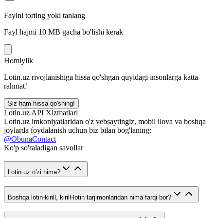
Faylni torting yoki tanlang
Fayl hajmi 10 MB gacha bo'lishi kerak
Homiylik
Lotin.uz rivojlanishiga hissa qo'shgan quyidagi insonlarga katta
rahmat!
Siz ham hissa qo'shing!
Lotin.uz API Xizmatlari
Lotin.uz imkoniyatlaridan o'z vebsaytingiz, mobil ilova va boshqa
joylarda foydalanish uchun biz bilan bog'laning:
@ObunaContact
Ko'p so'raladigan savollar
Lotin.uz o'zi nima?
Boshqa lotin-kirill, kirill-lotin tarjimonlaridan nima farqi bor?