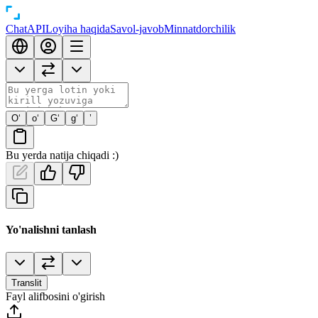
Chat
API
Loyiha haqida
Savol-javob
Minnatdorchilik
O‘
o‘
G‘
g‘
’
Bu yerda natija chiqadi :)
Yo'nalishni tanlash
Translit
Fayl alifbosini o'girish