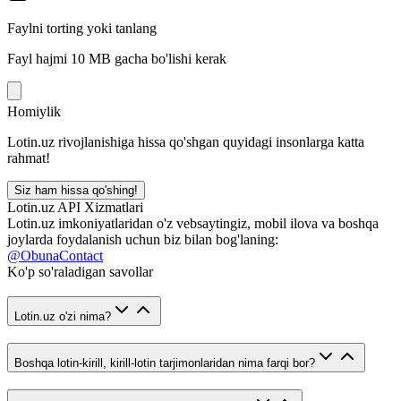
Faylni torting yoki tanlang
Fayl hajmi 10 MB gacha bo'lishi kerak
Homiylik
Lotin.uz rivojlanishiga hissa qo'shgan quyidagi insonlarga katta
rahmat!
Siz ham hissa qo'shing!
Lotin.uz API Xizmatlari
Lotin.uz imkoniyatlaridan o'z vebsaytingiz, mobil ilova va boshqa
joylarda foydalanish uchun biz bilan bog'laning:
@ObunaContact
Ko'p so'raladigan savollar
Lotin.uz o'zi nima?
Boshqa lotin-kirill, kirill-lotin tarjimonlaridan nima farqi bor?