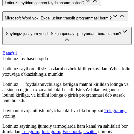
Lotinuz saytidan qachon foydalansam bo'ladi?
Microsoft Word yoki Excel uchun translit programmasi bormi?
Saytingiz judayam yoqdi. Sizga qanday qilib yordam bera olaman?
Batafsil →
Lotin.uz loyihasi haqida
Lotin.uz sayti orqali siz so'zlarni o'zbek kirill yozuvidan o'zbek lotin
yozuviga o'tkazishingiz mumkin.
Lotin.uz — foydalanuvchilarga berilgan matnni kirilldan lotinga va
aksincha o'girish xizmatini taklif etadi. Bir so'z bilan aytganda
lotinni kirillga, va kirillni lotinga o'girish programmasi deb atasak
ham bo'ladi.
Loyihani rivojlantirish bo'yicha taklif va fikrlaringizni
Telegramga
yozing.
Lotin.uz saytining ijtimoiy tarmoqlarda ham kanal va sahifalari bor.
Jumladan
Telegram
,
Instagram
,
Facebook
,
Twitter
ijtimoiy