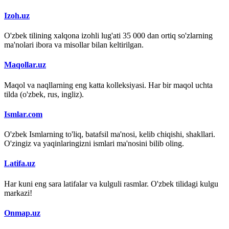
Izoh.uz
O'zbek tilining xalqona izohli lug'ati 35 000 dan ortiq so'zlarning
ma'nolari ibora va misollar bilan keltirilgan.
Maqollar.uz
Maqol va naqllarning eng katta kolleksiyasi. Har bir maqol uchta
tilda (o'zbek, rus, ingliz).
Ismlar.com
O'zbek Ismlarning to'liq, batafsil ma'nosi, kelib chiqishi, shakllari.
O'zingiz va yaqinlaringizni ismlari ma'nosini bilib oling.
Latifa.uz
Har kuni eng sara latifalar va kulguli rasmlar. O'zbek tilidagi kulgu
markazi!
Onmap.uz