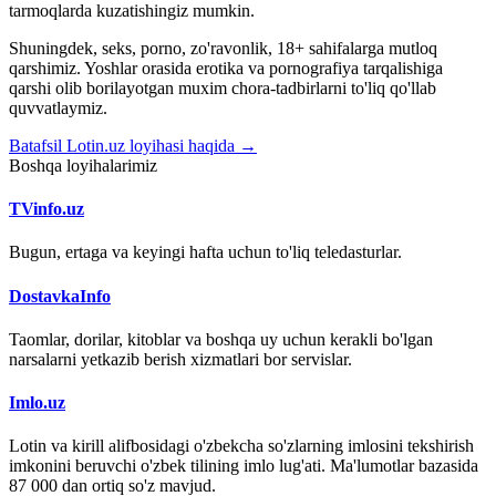
tarmoqlarda kuzatishingiz mumkin.
Shuningdek, seks, porno, zo'ravonlik, 18+ sahifalarga mutloq
qarshimiz. Yoshlar orasida erotika va pornografiya tarqalishiga
qarshi olib borilayotgan muxim chora-tadbirlarni to'liq qo'llab
quvvatlaymiz.
Batafsil Lotin.uz loyihasi haqida →
Boshqa loyihalarimiz
TVinfo.uz
Bugun, ertaga va keyingi hafta uchun to'liq teledasturlar.
DostavkaInfo
Taomlar, dorilar, kitoblar va boshqa uy uchun kerakli bo'lgan
narsalarni yetkazib berish xizmatlari bor servislar.
Imlo.uz
Lotin va kirill alifbosidagi o'zbekcha so'zlarning imlosini tekshirish
imkonini beruvchi o'zbek tilining imlo lug'ati. Ma'lumotlar bazasida
87 000 dan ortiq so'z mavjud.