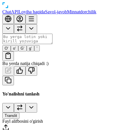
Chat
API
Loyiha haqida
Savol-javob
Minnatdorchilik
O‘
o‘
G‘
g‘
’
Bu yerda natija chiqadi :)
Yo'nalishni tanlash
Translit
Fayl alifbosini o'girish