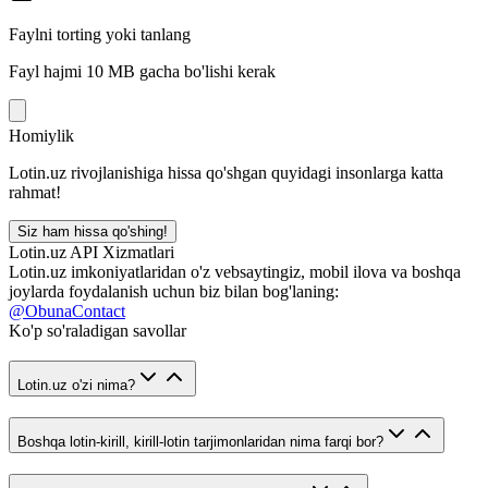
Faylni torting yoki tanlang
Fayl hajmi 10 MB gacha bo'lishi kerak
Homiylik
Lotin.uz rivojlanishiga hissa qo'shgan quyidagi insonlarga katta
rahmat!
Siz ham hissa qo'shing!
Lotin.uz API Xizmatlari
Lotin.uz imkoniyatlaridan o'z vebsaytingiz, mobil ilova va boshqa
joylarda foydalanish uchun biz bilan bog'laning:
@ObunaContact
Ko'p so'raladigan savollar
Lotin.uz o'zi nima?
Boshqa lotin-kirill, kirill-lotin tarjimonlaridan nima farqi bor?