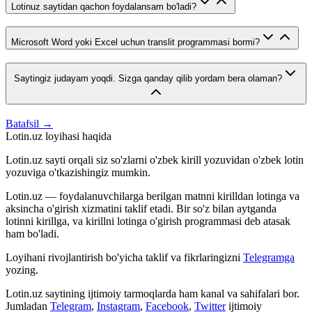
Lotinuz saytidan qachon foydalansam bo'ladi?
Microsoft Word yoki Excel uchun translit programmasi bormi?
Saytingiz judayam yoqdi. Sizga qanday qilib yordam bera olaman?
Batafsil →
Lotin.uz loyihasi haqida
Lotin.uz sayti orqali siz so'zlarni o'zbek kirill yozuvidan o'zbek lotin
yozuviga o'tkazishingiz mumkin.
Lotin.uz — foydalanuvchilarga berilgan matnni kirilldan lotinga va
aksincha o'girish xizmatini taklif etadi. Bir so'z bilan aytganda
lotinni kirillga, va kirillni lotinga o'girish programmasi deb atasak
ham bo'ladi.
Loyihani rivojlantirish bo'yicha taklif va fikrlaringizni
Telegramga
yozing.
Lotin.uz saytining ijtimoiy tarmoqlarda ham kanal va sahifalari bor.
Jumladan
Telegram
,
Instagram
,
Facebook
,
Twitter
ijtimoiy