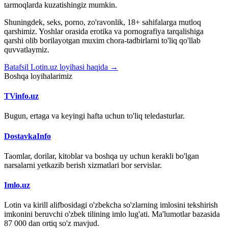
tarmoqlarda kuzatishingiz mumkin.
Shuningdek, seks, porno, zo'ravonlik, 18+ sahifalarga mutloq
qarshimiz. Yoshlar orasida erotika va pornografiya tarqalishiga
qarshi olib borilayotgan muxim chora-tadbirlarni to'liq qo'llab
quvvatlaymiz.
Batafsil Lotin.uz loyihasi haqida →
Boshqa loyihalarimiz
TVinfo.uz
Bugun, ertaga va keyingi hafta uchun to'liq teledasturlar.
DostavkaInfo
Taomlar, dorilar, kitoblar va boshqa uy uchun kerakli bo'lgan
narsalarni yetkazib berish xizmatlari bor servislar.
Imlo.uz
Lotin va kirill alifbosidagi o'zbekcha so'zlarning imlosini tekshirish
imkonini beruvchi o'zbek tilining imlo lug'ati. Ma'lumotlar bazasida
87 000 dan ortiq so'z mavjud.