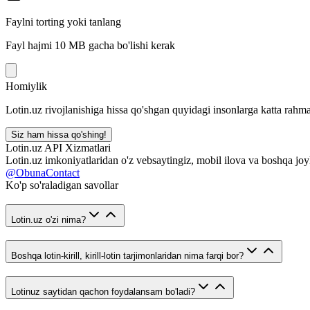
Faylni torting yoki tanlang
Fayl hajmi 10 MB gacha bo'lishi kerak
Homiylik
Lotin.uz rivojlanishiga hissa qo'shgan quyidagi insonlarga katta rahma
Siz ham hissa qo'shing!
Lotin.uz API Xizmatlari
Lotin.uz imkoniyatlaridan o'z vebsaytingiz, mobil ilova va boshqa joy
@ObunaContact
Ko'p so'raladigan savollar
Lotin.uz o'zi nima?
Boshqa lotin-kirill, kirill-lotin tarjimonlaridan nima farqi bor?
Lotinuz saytidan qachon foydalansam bo'ladi?