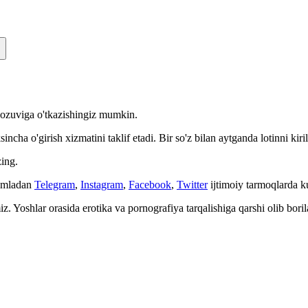
n yozuviga o'tkazishingiz mumkin.
cha o'girish xizmatini taklif etadi. Bir so'z bilan aytganda lotinni kiri
ing.
Jumladan
Telegram
,
Instagram
,
Facebook
,
Twitter
ijtimoiy tarmoqlarda 
. Yoshlar orasida erotika va pornografiya tarqalishiga qarshi olib bori