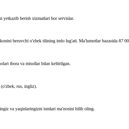
i yetkazib berish xizmatlari bor servislar.
imkonini beruvchi o'zbek tilining imlo lug'ati. Ma'lumotlar bazasida 87 0
lari ibora va misollar bilan keltirilgan.
o'zbek, rus, ingliz).
zingiz va yaqinlaringizni ismlari ma'nosini bilib oling.