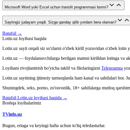
Microsoft Word yoki Excel uchun translit programmasi bormi?
Saytingiz judayam yoqdi. Sizga qanday qilib yordam bera olaman?
Batafsil →
Lotin.uz loyihasi haqida
Lotin.uz sayti orqali siz so'zlarni o'zbek kirill yozuvidan o'zbek loti
Lotin.uz — foydalanuvchilarga berilgan matnni kirilldan lotinga va aksin
Loyihani rivojlantirish bo'yicha taklif va fikrlaringizni
Telegramga
yoz
Lotin.uz saytining ijtimoiy tarmoqlarda ham kanal va sahifalari bor. 
Shuningdek, seks, porno, zo'ravonlik, 18+ sahifalarga mutloq qarshimiz
Batafsil Lotin.uz loyihasi haqida →
Boshqa loyihalarimiz
TVinfo.uz
Bugun, ertaga va keyingi hafta uchun to'liq teledasturlar.