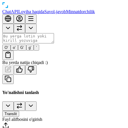
Chat
API
Loyiha haqida
Savol-javob
Minnatdorchilik
O‘
o‘
G‘
g‘
’
Bu yerda natija chiqadi :)
Yo'nalishni tanlash
Translit
Fayl alifbosini o'girish