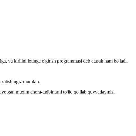
llga, va kirillni lotinga o'girish programmasi deb atasak ham bo'ladi.
kuzatishingiz mumkin.
layotgan muxim chora-tadbirlarni to'liq qo'llab quvvatlaymiz.