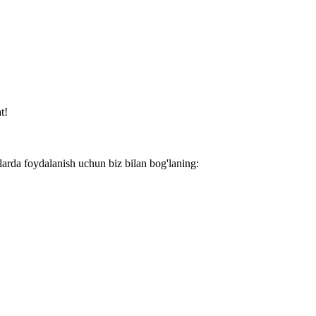
t!
larda foydalanish uchun biz bilan bog'laning: