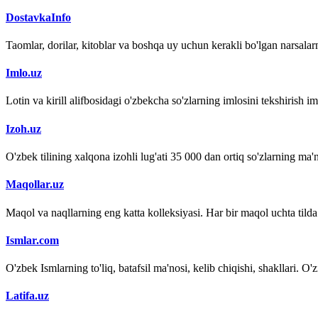
DostavkaInfo
Taomlar, dorilar, kitoblar va boshqa uy uchun kerakli bo'lgan narsalarn
Imlo.uz
Lotin va kirill alifbosidagi o'zbekcha so'zlarning imlosini tekshirish 
Izoh.uz
O'zbek tilining xalqona izohli lug'ati 35 000 dan ortiq so'zlarning ma'no
Maqollar.uz
Maqol va naqllarning eng katta kolleksiyasi. Har bir maqol uchta tilda (
Ismlar.com
O'zbek Ismlarning to'liq, batafsil ma'nosi, kelib chiqishi, shakllari. O'
Latifa.uz