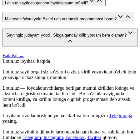
Lotinuz saytidan qachon foydalansam bo'ladi?
Microsoft Word yoki Excel uchun translit programmasi bormi?
Saytingiz judayam yoqdi. Sizga qanday qilib yordam bera olaman?
Batafsil →
Lotin.uz loyihasi haqida
Lotin.uz sayti orqali siz so'zlarni o'zbek kirill yozuvidan o'zbek lotin
yozuviga o'tkazishingiz mumkin.
Lotin.uz — foydalanuvchilarga berilgan matnni kirilldan lotinga va
aksincha o'girish xizmatini taklif etadi. Bir so'z bilan aytganda
lotinni kirillga, va kirillni lotinga o'girish programmasi deb atasak
ham bo'ladi.
Loyihani rivojlantirish bo'yicha taklif va fikrlaringizni
Telegramga
yozing.
Lotin.uz saytining ijtimoiy tarmoqlarda ham kanal va sahifalari bor.
Jumladan
Telegram
,
Instagram
,
Facebook
,
Twitter
ijtimoiy