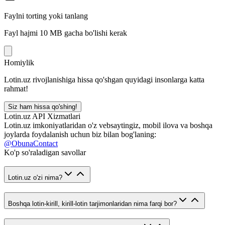
Faylni torting yoki tanlang
Fayl hajmi 10 MB gacha bo'lishi kerak
Homiylik
Lotin.uz rivojlanishiga hissa qo'shgan quyidagi insonlarga katta
rahmat!
Siz ham hissa qo'shing!
Lotin.uz API Xizmatlari
Lotin.uz imkoniyatlaridan o'z vebsaytingiz, mobil ilova va boshqa
joylarda foydalanish uchun biz bilan bog'laning:
@ObunaContact
Ko'p so'raladigan savollar
Lotin.uz o'zi nima?
Boshqa lotin-kirill, kirill-lotin tarjimonlaridan nima farqi bor?