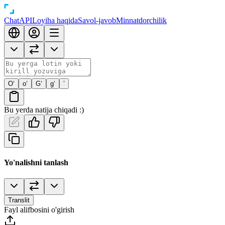
Chat
API
Loyiha haqida
Savol-javob
Minnatdorchilik
O‘
o‘
G‘
g‘
’
Bu yerda natija chiqadi :)
Yo'nalishni tanlash
Translit
Fayl alifbosini o'girish