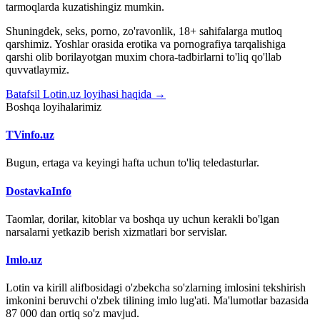
tarmoqlarda kuzatishingiz mumkin.
Shuningdek, seks, porno, zo'ravonlik, 18+ sahifalarga mutloq
qarshimiz. Yoshlar orasida erotika va pornografiya tarqalishiga
qarshi olib borilayotgan muxim chora-tadbirlarni to'liq qo'llab
quvvatlaymiz.
Batafsil Lotin.uz loyihasi haqida →
Boshqa loyihalarimiz
TVinfo.uz
Bugun, ertaga va keyingi hafta uchun to'liq teledasturlar.
DostavkaInfo
Taomlar, dorilar, kitoblar va boshqa uy uchun kerakli bo'lgan
narsalarni yetkazib berish xizmatlari bor servislar.
Imlo.uz
Lotin va kirill alifbosidagi o'zbekcha so'zlarning imlosini tekshirish
imkonini beruvchi o'zbek tilining imlo lug'ati. Ma'lumotlar bazasida
87 000 dan ortiq so'z mavjud.