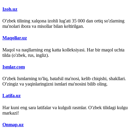
Izoh.uz
O'zbek tilining xalqona izohli lug'ati 35 000 dan ortiq so'zlarning
ma'nolari ibora va misollar bilan keltirilgan.
Maqollar.uz
Maqol va naqllarning eng katta kolleksiyasi. Har bir maqol uchta
tilda (o'zbek, rus, ingliz).
Ismlar.com
O'zbek Ismlarning to'liq, batafsil ma'nosi, kelib chiqishi, shakllari.
O'zingiz va yaqinlaringizni ismlari ma'nosini bilib oling.
Latifa.uz
Har kuni eng sara latifalar va kulguli rasmlar. O'zbek tilidagi kulgu
markazi!
Onmap.uz