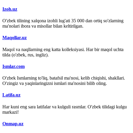
Izoh.uz
O'zbek tilining xalqona izohli lug'ati 35 000 dan ortiq so'zlarning
ma'nolari ibora va misollar bilan keltirilgan.
Maqollar.uz
Maqol va naqllarning eng katta kolleksiyasi. Har bir maqol uchta
tilda (o'zbek, rus, ingliz).
Ismlar.com
O'zbek Ismlarning to'liq, batafsil ma'nosi, kelib chiqishi, shakllari.
O'zingiz va yaqinlaringizni ismlari ma'nosini bilib oling.
Latifa.uz
Har kuni eng sara latifalar va kulguli rasmlar. O'zbek tilidagi kulgu
markazi!
Onmap.uz