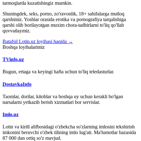
tarmoqlarda kuzatishingiz mumkin.
Shuningdek, seks, porno, zo'ravonlik, 18+ sahifalarga mutloq
qarshimiz. Yoshlar orasida erotika va pornografiya tarqalishiga
qarshi olib borilayotgan muxim chora-tadbirlarni to'liq qo'llab
quvvatlaymiz.
Batafsil Lotin.uz loyihasi haqida →
Boshqa loyihalarimiz
TVinfo.uz
Bugun, ertaga va keyingi hafta uchun to'liq teledasturlar.
DostavkaInfo
Taomlar, dorilar, kitoblar va boshqa uy uchun kerakli bo'lgan
narsalarni yetkazib berish xizmatlari bor servislar.
Imlo.uz
Lotin va kirill alifbosidagi o'zbekcha so'zlarning imlosini tekshirish
imkonini beruvchi o'zbek tilining imlo lug'ati. Ma'lumotlar bazasida
87 000 dan ortiq so'z mavjud.