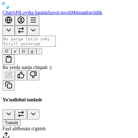
Chat
API
Loyiha haqida
Savol-javob
Minnatdorchilik
O‘
o‘
G‘
g‘
’
Bu yerda natija chiqadi :)
Yo'nalishni tanlash
Translit
Fayl alifbosini o'girish