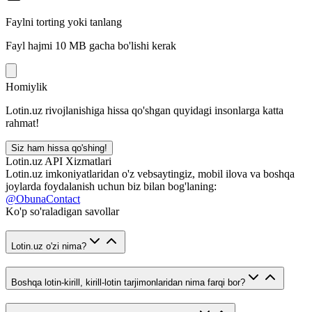
Faylni torting yoki tanlang
Fayl hajmi 10 MB gacha bo'lishi kerak
Homiylik
Lotin.uz rivojlanishiga hissa qo'shgan quyidagi insonlarga katta
rahmat!
Siz ham hissa qo'shing!
Lotin.uz API Xizmatlari
Lotin.uz imkoniyatlaridan o'z vebsaytingiz, mobil ilova va boshqa
joylarda foydalanish uchun biz bilan bog'laning:
@ObunaContact
Ko'p so'raladigan savollar
Lotin.uz o'zi nima?
Boshqa lotin-kirill, kirill-lotin tarjimonlaridan nima farqi bor?