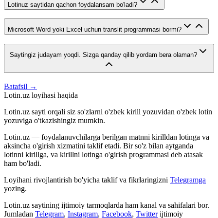
Lotinuz saytidan qachon foydalansam bo'ladi?
Microsoft Word yoki Excel uchun translit programmasi bormi?
Saytingiz judayam yoqdi. Sizga qanday qilib yordam bera olaman?
Batafsil →
Lotin.uz loyihasi haqida
Lotin.uz sayti orqali siz so'zlarni o'zbek kirill yozuvidan o'zbek lotin
yozuviga o'tkazishingiz mumkin.
Lotin.uz — foydalanuvchilarga berilgan matnni kirilldan lotinga va
aksincha o'girish xizmatini taklif etadi. Bir so'z bilan aytganda
lotinni kirillga, va kirillni lotinga o'girish programmasi deb atasak
ham bo'ladi.
Loyihani rivojlantirish bo'yicha taklif va fikrlaringizni
Telegramga
yozing.
Lotin.uz saytining ijtimoiy tarmoqlarda ham kanal va sahifalari bor.
Jumladan
Telegram
,
Instagram
,
Facebook
,
Twitter
ijtimoiy