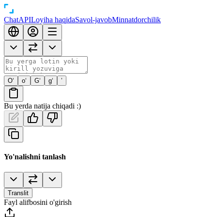
Chat
API
Loyiha haqida
Savol-javob
Minnatdorchilik
O‘
o‘
G‘
g‘
’
Bu yerda natija chiqadi :)
Yo'nalishni tanlash
Translit
Fayl alifbosini o'girish