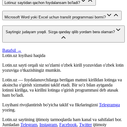
Lotinuz saytidan qachon foydalansam bo'ladi?
Microsoft Word yoki Excel uchun translit programmasi bormi?
Saytingiz judayam yoqdi. Sizga qanday qilib yordam bera olaman?
Batafsil →
Lotin.uz loyihasi haqida
Lotin.uz sayti orqali siz so'zlarni o'zbek kirill yozuvidan o'zbek lotin
yozuviga o'tkazishingiz mumkin.
Lotin.uz — foydalanuvchilarga berilgan matnni kirilldan lotinga va
aksincha o'girish xizmatini taklif etadi. Bir so'z bilan aytganda
lotinni kirillga, va kirillni lotinga o'girish programmasi deb atasak
ham bo'ladi.
Loyihani rivojlantirish bo'yicha taklif va fikrlaringizni
Telegramga
yozing.
Lotin.uz saytining ijtimoiy tarmoqlarda ham kanal va sahifalari bor.
Jumladan
Telegram
,
Instagram
,
Facebook
,
Twitter
ijtimoiy