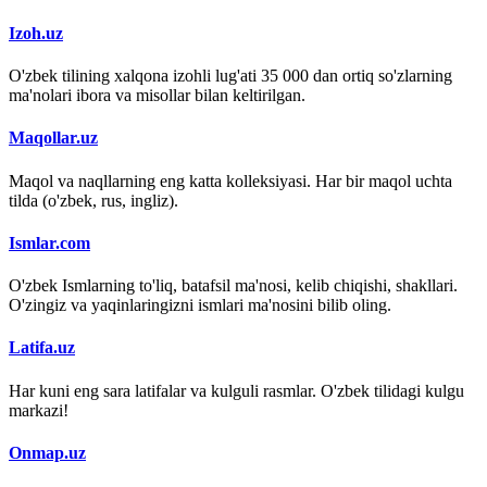
Izoh.uz
O'zbek tilining xalqona izohli lug'ati 35 000 dan ortiq so'zlarning
ma'nolari ibora va misollar bilan keltirilgan.
Maqollar.uz
Maqol va naqllarning eng katta kolleksiyasi. Har bir maqol uchta
tilda (o'zbek, rus, ingliz).
Ismlar.com
O'zbek Ismlarning to'liq, batafsil ma'nosi, kelib chiqishi, shakllari.
O'zingiz va yaqinlaringizni ismlari ma'nosini bilib oling.
Latifa.uz
Har kuni eng sara latifalar va kulguli rasmlar. O'zbek tilidagi kulgu
markazi!
Onmap.uz