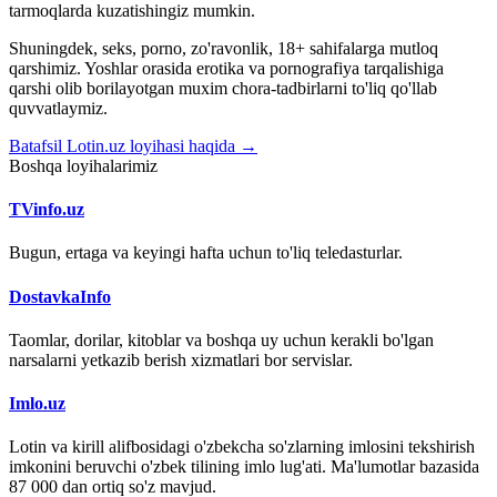
tarmoqlarda kuzatishingiz mumkin.
Shuningdek, seks, porno, zo'ravonlik, 18+ sahifalarga mutloq
qarshimiz. Yoshlar orasida erotika va pornografiya tarqalishiga
qarshi olib borilayotgan muxim chora-tadbirlarni to'liq qo'llab
quvvatlaymiz.
Batafsil Lotin.uz loyihasi haqida →
Boshqa loyihalarimiz
TVinfo.uz
Bugun, ertaga va keyingi hafta uchun to'liq teledasturlar.
DostavkaInfo
Taomlar, dorilar, kitoblar va boshqa uy uchun kerakli bo'lgan
narsalarni yetkazib berish xizmatlari bor servislar.
Imlo.uz
Lotin va kirill alifbosidagi o'zbekcha so'zlarning imlosini tekshirish
imkonini beruvchi o'zbek tilining imlo lug'ati. Ma'lumotlar bazasida
87 000 dan ortiq so'z mavjud.