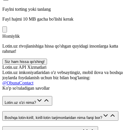
Faylni torting yoki tanlang
Fayl hajmi 10 MB gacha bo'lishi kerak
Homiylik
Lotin.uz rivojlanishiga hissa qo'shgan quyidagi insonlarga katta
rahmat!
Siz ham hissa qo'shing!
Lotin.uz API Xizmatlari
Lotin.uz imkoniyatlaridan o'z vebsaytingiz, mobil ilova va boshqa
joylarda foydalanish uchun biz bilan bog'laning:
@ObunaContact
Ko'p so'raladigan savollar
Lotin.uz o'zi nima?
Boshqa lotin-kirill, kirill-lotin tarjimonlaridan nima farqi bor?