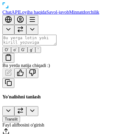
Chat
API
Loyiha haqida
Savol-javob
Minnatdorchilik
O‘
o‘
G‘
g‘
’
Bu yerda natija chiqadi :)
Yo'nalishni tanlash
Translit
Fayl alifbosini o'girish