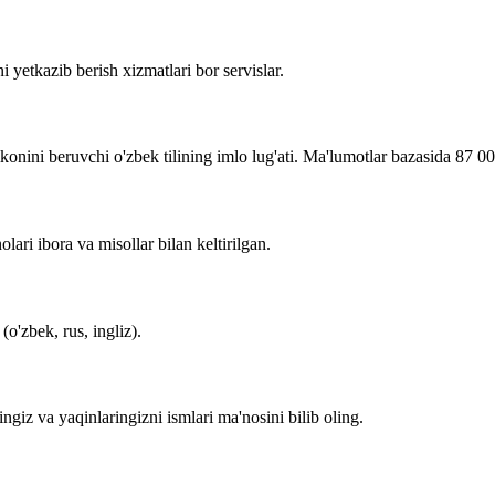
i yetkazib berish xizmatlari bor servislar.
imkonini beruvchi o'zbek tilining imlo lug'ati. Ma'lumotlar bazasida 87 0
lari ibora va misollar bilan keltirilgan.
o'zbek, rus, ingliz).
zingiz va yaqinlaringizni ismlari ma'nosini bilib oling.