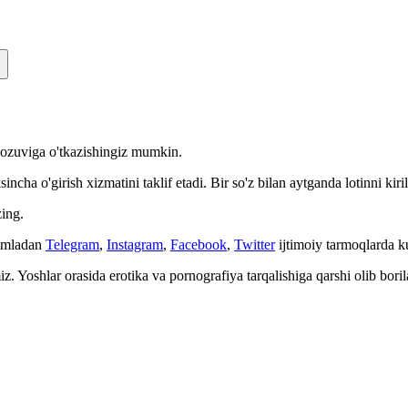
n yozuviga o'tkazishingiz mumkin.
cha o'girish xizmatini taklif etadi. Bir so'z bilan aytganda lotinni kiri
ing.
Jumladan
Telegram
,
Instagram
,
Facebook
,
Twitter
ijtimoiy tarmoqlarda 
. Yoshlar orasida erotika va pornografiya tarqalishiga qarshi olib bori