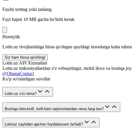
Faylni torting yoki tanlang
Fayl hajmi 10 MB gacha bo'lishi kerak
Homiylik
Lotin.uz rivojlanishiga hissa qo'shgan quyidagi insonlarga katta rahma
Siz ham hissa qo'shing!
Lotin.uz API Xizmatlari
Lotin.uz imkoniyatlaridan o'z vebsaytingiz, mobil ilova va boshqa joy
@ObunaContact
Ko'p so'raladigan savollar
Lotin.uz o'zi nima?
Boshqa lotin-kirill, kirill-lotin tarjimonlaridan nima farqi bor?
Lotinuz saytidan qachon foydalansam bo'ladi?