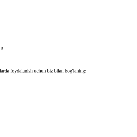
t!
larda foydalanish uchun biz bilan bog'laning: