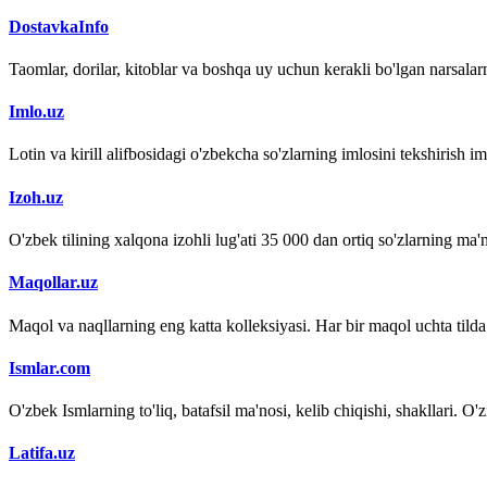
DostavkaInfo
Taomlar, dorilar, kitoblar va boshqa uy uchun kerakli bo'lgan narsalarn
Imlo.uz
Lotin va kirill alifbosidagi o'zbekcha so'zlarning imlosini tekshirish 
Izoh.uz
O'zbek tilining xalqona izohli lug'ati 35 000 dan ortiq so'zlarning ma'no
Maqollar.uz
Maqol va naqllarning eng katta kolleksiyasi. Har bir maqol uchta tilda (
Ismlar.com
O'zbek Ismlarning to'liq, batafsil ma'nosi, kelib chiqishi, shakllari. O'
Latifa.uz