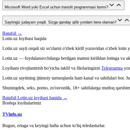
Microsoft Word yoki Excel uchun translit programmasi bormi?
Saytingiz judayam yoqdi. Sizga qanday qilib yordam bera olaman?
Batafsil →
Lotin.uz loyihasi haqida
Lotin.uz sayti orqali siz so'zlarni o'zbek kirill yozuvidan o'zbek loti
Lotin.uz — foydalanuvchilarga berilgan matnni kirilldan lotinga va aksin
Loyihani rivojlantirish bo'yicha taklif va fikrlaringizni
Telegramga
yoz
Lotin.uz saytining ijtimoiy tarmoqlarda ham kanal va sahifalari bor. 
Shuningdek, seks, porno, zo'ravonlik, 18+ sahifalarga mutloq qarshimiz
Batafsil Lotin.uz loyihasi haqida →
Boshqa loyihalarimiz
TVinfo.uz
Bugun, ertaga va keyingi hafta uchun to'liq teledasturlar.