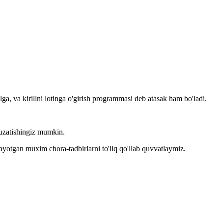
llga, va kirillni lotinga o'girish programmasi deb atasak ham bo'ladi.
kuzatishingiz mumkin.
layotgan muxim chora-tadbirlarni to'liq qo'llab quvvatlaymiz.