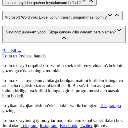
Lotinuz saytidan qachon foydalansam bo'ladi?
Microsoft Word yoki Excel uchun translit programmasi bormi?
Saytingiz judayam yoqdi. Sizga qanday qilib yordam bera olaman?
Batafsil →
Lotin.uz loyihasi haqida
Lotin.uz sayti orqali siz so'zlarni o'zbek kirill yozuvidan o'zbek lotin
yozuviga o'tkazishingiz mumkin.
Lotin.uz — foydalanuvchilarga berilgan matnni kirilldan lotinga va
aksincha o'girish xizmatini taklif etadi. Bir so'z bilan aytganda
lotinni kirillga, va kirillni lotinga o'girish programmasi deb atasak
ham bo'ladi.
Loyihani rivojlantirish bo'yicha taklif va fikrlaringizni
Telegramga
yozing.
Lotin.uz saytining ijtimoiy tarmoqlarda ham kanal va sahifalari bor.
Jumladan
Telegram
,
Instagram
,
Facebook
,
Twitter
ijtimoiy