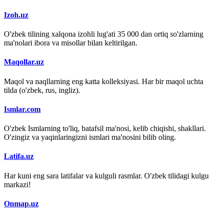
Izoh.uz
O'zbek tilining xalqona izohli lug'ati 35 000 dan ortiq so'zlarning
ma'nolari ibora va misollar bilan keltirilgan.
Maqollar.uz
Maqol va naqllarning eng katta kolleksiyasi. Har bir maqol uchta
tilda (o'zbek, rus, ingliz).
Ismlar.com
O'zbek Ismlarning to'liq, batafsil ma'nosi, kelib chiqishi, shakllari.
O'zingiz va yaqinlaringizni ismlari ma'nosini bilib oling.
Latifa.uz
Har kuni eng sara latifalar va kulguli rasmlar. O'zbek tilidagi kulgu
markazi!
Onmap.uz