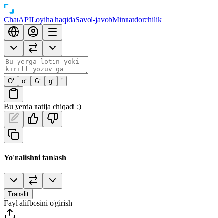
Chat
API
Loyiha haqida
Savol-javob
Minnatdorchilik
O‘
o‘
G‘
g‘
’
Bu yerda natija chiqadi :)
Yo'nalishni tanlash
Translit
Fayl alifbosini o'girish