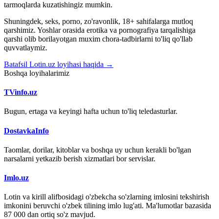
tarmoqlarda kuzatishingiz mumkin.
Shuningdek, seks, porno, zo'ravonlik, 18+ sahifalarga mutloq
qarshimiz. Yoshlar orasida erotika va pornografiya tarqalishiga
qarshi olib borilayotgan muxim chora-tadbirlarni to'liq qo'llab
quvvatlaymiz.
Batafsil Lotin.uz loyihasi haqida →
Boshqa loyihalarimiz
TVinfo.uz
Bugun, ertaga va keyingi hafta uchun to'liq teledasturlar.
DostavkaInfo
Taomlar, dorilar, kitoblar va boshqa uy uchun kerakli bo'lgan
narsalarni yetkazib berish xizmatlari bor servislar.
Imlo.uz
Lotin va kirill alifbosidagi o'zbekcha so'zlarning imlosini tekshirish
imkonini beruvchi o'zbek tilining imlo lug'ati. Ma'lumotlar bazasida
87 000 dan ortiq so'z mavjud.