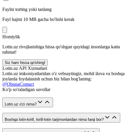
Faylni torting yoki tanlang
Fayl hajmi 10 MB gacha bo'lishi kerak
Homiylik
Lotin.uz rivojlanishiga hissa qo'shgan quyidagi insonlarga katta
rahmat!
Siz ham hissa qo'shing!
Lotin.uz API Xizmatlari
Lotin.uz imkoniyatlaridan o'z vebsaytingiz, mobil ilova va boshqa
joylarda foydalanish uchun biz bilan bog'laning:
@ObunaContact
Ko'p so'raladigan savollar
Lotin.uz o'zi nima?
Boshqa lotin-kirill, kirill-lotin tarjimonlaridan nima farqi bor?