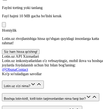
Faylni torting yoki tanlang
Fayl hajmi 10 MB gacha bo'lishi kerak
Homiylik
Lotin.uz rivojlanishiga hissa qo'shgan quyidagi insonlarga katta
rahmat!
Siz ham hissa qo'shing!
Lotin.uz API Xizmatlari
Lotin.uz imkoniyatlaridan o'z vebsaytingiz, mobil ilova va boshqa
joylarda foydalanish uchun biz bilan bog'laning:
@ObunaContact
Ko'p so'raladigan savollar
Lotin.uz o'zi nima?
Boshqa lotin-kirill, kirill-lotin tarjimonlaridan nima farqi bor?