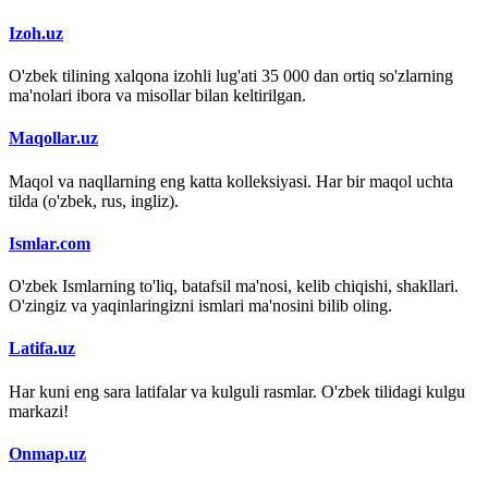
Izoh.uz
O'zbek tilining xalqona izohli lug'ati 35 000 dan ortiq so'zlarning
ma'nolari ibora va misollar bilan keltirilgan.
Maqollar.uz
Maqol va naqllarning eng katta kolleksiyasi. Har bir maqol uchta
tilda (o'zbek, rus, ingliz).
Ismlar.com
O'zbek Ismlarning to'liq, batafsil ma'nosi, kelib chiqishi, shakllari.
O'zingiz va yaqinlaringizni ismlari ma'nosini bilib oling.
Latifa.uz
Har kuni eng sara latifalar va kulguli rasmlar. O'zbek tilidagi kulgu
markazi!
Onmap.uz