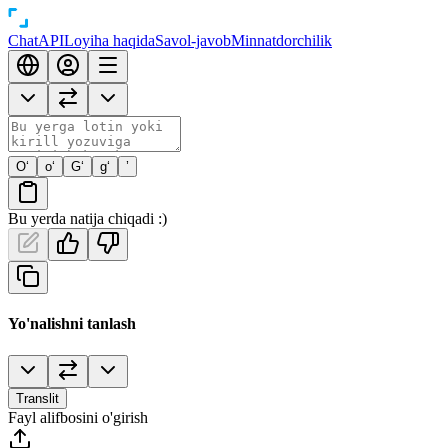
Chat
API
Loyiha haqida
Savol-javob
Minnatdorchilik
O‘
o‘
G‘
g‘
’
Bu yerda natija chiqadi :)
Yo'nalishni tanlash
Translit
Fayl alifbosini o'girish