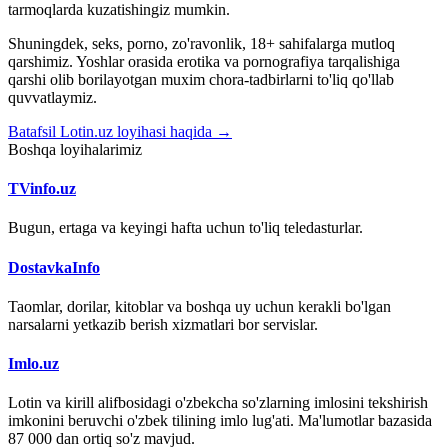
tarmoqlarda kuzatishingiz mumkin.
Shuningdek, seks, porno, zo'ravonlik, 18+ sahifalarga mutloq
qarshimiz. Yoshlar orasida erotika va pornografiya tarqalishiga
qarshi olib borilayotgan muxim chora-tadbirlarni to'liq qo'llab
quvvatlaymiz.
Batafsil Lotin.uz loyihasi haqida →
Boshqa loyihalarimiz
TVinfo.uz
Bugun, ertaga va keyingi hafta uchun to'liq teledasturlar.
DostavkaInfo
Taomlar, dorilar, kitoblar va boshqa uy uchun kerakli bo'lgan
narsalarni yetkazib berish xizmatlari bor servislar.
Imlo.uz
Lotin va kirill alifbosidagi o'zbekcha so'zlarning imlosini tekshirish
imkonini beruvchi o'zbek tilining imlo lug'ati. Ma'lumotlar bazasida
87 000 dan ortiq so'z mavjud.