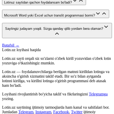
Lotinuz saytidan qachon foydalansam bo'ladi?
Microsoft Word yoki Excel uchun translit programmasi bormi?
Saytingiz judayam yoqdi. Sizga qanday qilib yordam bera olaman?
Batafsil →
Lotin.uz loyihasi haqida
Lotin.uz sayti orqali siz so'zlarni o'zbek kirill yozuvidan o'zbek lotin
yozuviga o'tkazishingiz mumkin.
Lotin.uz — foydalanuvchilarga berilgan matnni kirilldan lotinga va
aksincha o'girish xizmatini taklif etadi. Bir so'z bilan aytganda
lotinni kirillga, va kirillni lotinga o'girish programmasi deb atasak
ham bo'ladi.
Loyihani rivojlantirish bo'yicha taklif va fikrlaringizni
Telegramga
yozing.
Lotin.uz saytining ijtimoiy tarmoqlarda ham kanal va sahifalari bor.
Jumladan
Telegram
,
Instagram
,
Facebook
,
Twitter
ijtimoiy