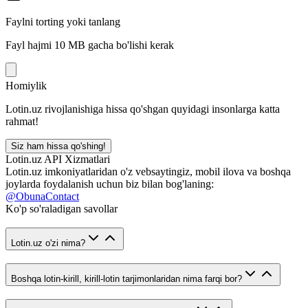
Faylni torting yoki tanlang
Fayl hajmi 10 MB gacha bo'lishi kerak
Homiylik
Lotin.uz rivojlanishiga hissa qo'shgan quyidagi insonlarga katta
rahmat!
Siz ham hissa qo'shing!
Lotin.uz API Xizmatlari
Lotin.uz imkoniyatlaridan o'z vebsaytingiz, mobil ilova va boshqa
joylarda foydalanish uchun biz bilan bog'laning:
@ObunaContact
Ko'p so'raladigan savollar
Lotin.uz o'zi nima?
Boshqa lotin-kirill, kirill-lotin tarjimonlaridan nima farqi bor?