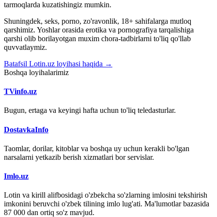
tarmoqlarda kuzatishingiz mumkin.
Shuningdek, seks, porno, zo'ravonlik, 18+ sahifalarga mutloq
qarshimiz. Yoshlar orasida erotika va pornografiya tarqalishiga
qarshi olib borilayotgan muxim chora-tadbirlarni to'liq qo'llab
quvvatlaymiz.
Batafsil Lotin.uz loyihasi haqida →
Boshqa loyihalarimiz
TVinfo.uz
Bugun, ertaga va keyingi hafta uchun to'liq teledasturlar.
DostavkaInfo
Taomlar, dorilar, kitoblar va boshqa uy uchun kerakli bo'lgan
narsalarni yetkazib berish xizmatlari bor servislar.
Imlo.uz
Lotin va kirill alifbosidagi o'zbekcha so'zlarning imlosini tekshirish
imkonini beruvchi o'zbek tilining imlo lug'ati. Ma'lumotlar bazasida
87 000 dan ortiq so'z mavjud.