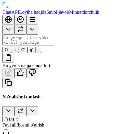
Chat
API
Loyiha haqida
Savol-javob
Minnatdorchilik
O‘
o‘
G‘
g‘
’
Bu yerda natija chiqadi :)
Yo'nalishni tanlash
Translit
Fayl alifbosini o'girish