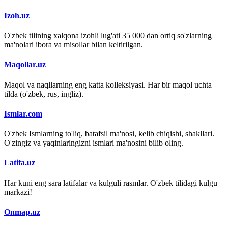
Izoh.uz
O'zbek tilining xalqona izohli lug'ati 35 000 dan ortiq so'zlarning
ma'nolari ibora va misollar bilan keltirilgan.
Maqollar.uz
Maqol va naqllarning eng katta kolleksiyasi. Har bir maqol uchta
tilda (o'zbek, rus, ingliz).
Ismlar.com
O'zbek Ismlarning to'liq, batafsil ma'nosi, kelib chiqishi, shakllari.
O'zingiz va yaqinlaringizni ismlari ma'nosini bilib oling.
Latifa.uz
Har kuni eng sara latifalar va kulguli rasmlar. O'zbek tilidagi kulgu
markazi!
Onmap.uz