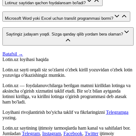
Lotinuz saytidan qachon foydalansam bo'ladi?
Microsoft Word yoki Excel uchun translit programmasi bormi?
Saytingiz judayam yoqdi. Sizga qanday qilib yordam bera olaman?
Batafsil →
Lotin.uz loyihasi haqida
Lotin.uz sayti orqali siz so'zlarni o'zbek kirill yozuvidan o'zbek lotin
yozuviga o'tkazishingiz mumkin.
Lotin.uz — foydalanuvchilarga berilgan matnni kirilldan lotinga va
aksincha o'girish xizmatini taklif etadi. Bir so'z bilan aytganda
lotinni kirillga, va kirillni lotinga o'girish programmasi deb atasak
ham bo'ladi.
Loyihani rivojlantirish bo'yicha taklif va fikrlaringizni
Telegramga
yozing.
Lotin.uz saytining ijtimoiy tarmoqlarda ham kanal va sahifalari bor.
Jumladan
Telegram
,
Instagram
,
Facebook
,
Twitter
ijtimoiy