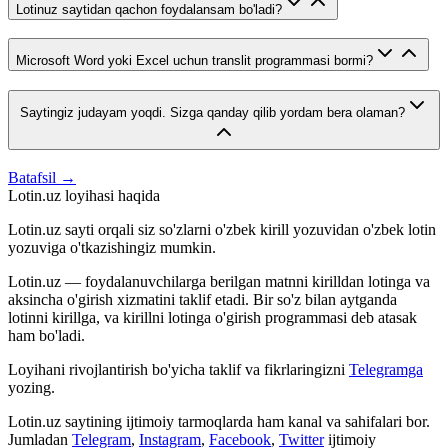
Lotinuz saytidan qachon foydalansam bo'ladi?
Microsoft Word yoki Excel uchun translit programmasi bormi?
Saytingiz judayam yoqdi. Sizga qanday qilib yordam bera olaman?
Batafsil →
Lotin.uz loyihasi haqida
Lotin.uz sayti orqali siz so'zlarni o'zbek kirill yozuvidan o'zbek lotin
yozuviga o'tkazishingiz mumkin.
Lotin.uz — foydalanuvchilarga berilgan matnni kirilldan lotinga va
aksincha o'girish xizmatini taklif etadi. Bir so'z bilan aytganda
lotinni kirillga, va kirillni lotinga o'girish programmasi deb atasak
ham bo'ladi.
Loyihani rivojlantirish bo'yicha taklif va fikrlaringizni
Telegramga
yozing.
Lotin.uz saytining ijtimoiy tarmoqlarda ham kanal va sahifalari bor.
Jumladan
Telegram
,
Instagram
,
Facebook
,
Twitter
ijtimoiy