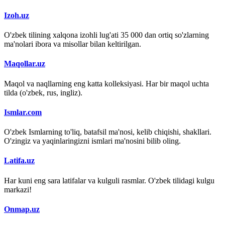
Izoh.uz
O'zbek tilining xalqona izohli lug'ati 35 000 dan ortiq so'zlarning
ma'nolari ibora va misollar bilan keltirilgan.
Maqollar.uz
Maqol va naqllarning eng katta kolleksiyasi. Har bir maqol uchta
tilda (o'zbek, rus, ingliz).
Ismlar.com
O'zbek Ismlarning to'liq, batafsil ma'nosi, kelib chiqishi, shakllari.
O'zingiz va yaqinlaringizni ismlari ma'nosini bilib oling.
Latifa.uz
Har kuni eng sara latifalar va kulguli rasmlar. O'zbek tilidagi kulgu
markazi!
Onmap.uz