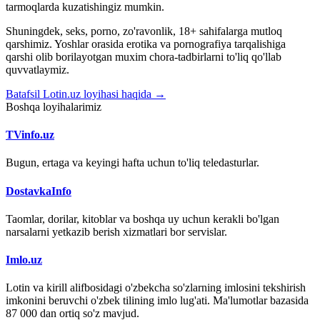
tarmoqlarda kuzatishingiz mumkin.
Shuningdek, seks, porno, zo'ravonlik, 18+ sahifalarga mutloq
qarshimiz. Yoshlar orasida erotika va pornografiya tarqalishiga
qarshi olib borilayotgan muxim chora-tadbirlarni to'liq qo'llab
quvvatlaymiz.
Batafsil Lotin.uz loyihasi haqida →
Boshqa loyihalarimiz
TVinfo.uz
Bugun, ertaga va keyingi hafta uchun to'liq teledasturlar.
DostavkaInfo
Taomlar, dorilar, kitoblar va boshqa uy uchun kerakli bo'lgan
narsalarni yetkazib berish xizmatlari bor servislar.
Imlo.uz
Lotin va kirill alifbosidagi o'zbekcha so'zlarning imlosini tekshirish
imkonini beruvchi o'zbek tilining imlo lug'ati. Ma'lumotlar bazasida
87 000 dan ortiq so'z mavjud.