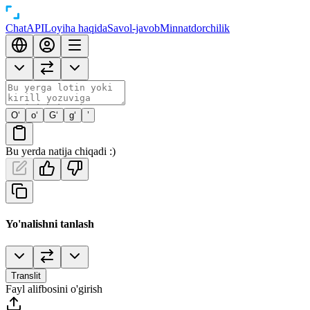
Chat
API
Loyiha haqida
Savol-javob
Minnatdorchilik
O‘
o‘
G‘
g‘
’
Bu yerda natija chiqadi :)
Yo'nalishni tanlash
Translit
Fayl alifbosini o'girish