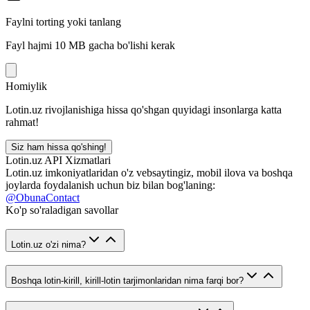
Faylni torting yoki tanlang
Fayl hajmi 10 MB gacha bo'lishi kerak
Homiylik
Lotin.uz rivojlanishiga hissa qo'shgan quyidagi insonlarga katta
rahmat!
Siz ham hissa qo'shing!
Lotin.uz API Xizmatlari
Lotin.uz imkoniyatlaridan o'z vebsaytingiz, mobil ilova va boshqa
joylarda foydalanish uchun biz bilan bog'laning:
@ObunaContact
Ko'p so'raladigan savollar
Lotin.uz o'zi nima?
Boshqa lotin-kirill, kirill-lotin tarjimonlaridan nima farqi bor?