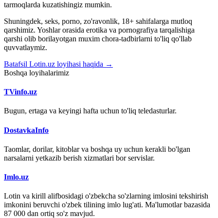
tarmoqlarda kuzatishingiz mumkin.
Shuningdek, seks, porno, zo'ravonlik, 18+ sahifalarga mutloq
qarshimiz. Yoshlar orasida erotika va pornografiya tarqalishiga
qarshi olib borilayotgan muxim chora-tadbirlarni to'liq qo'llab
quvvatlaymiz.
Batafsil Lotin.uz loyihasi haqida →
Boshqa loyihalarimiz
TVinfo.uz
Bugun, ertaga va keyingi hafta uchun to'liq teledasturlar.
DostavkaInfo
Taomlar, dorilar, kitoblar va boshqa uy uchun kerakli bo'lgan
narsalarni yetkazib berish xizmatlari bor servislar.
Imlo.uz
Lotin va kirill alifbosidagi o'zbekcha so'zlarning imlosini tekshirish
imkonini beruvchi o'zbek tilining imlo lug'ati. Ma'lumotlar bazasida
87 000 dan ortiq so'z mavjud.