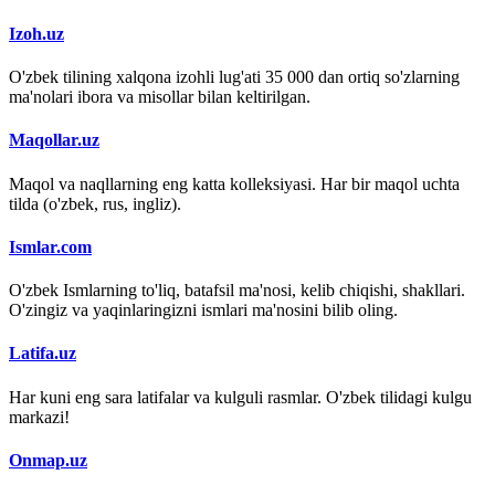
Izoh.uz
O'zbek tilining xalqona izohli lug'ati 35 000 dan ortiq so'zlarning
ma'nolari ibora va misollar bilan keltirilgan.
Maqollar.uz
Maqol va naqllarning eng katta kolleksiyasi. Har bir maqol uchta
tilda (o'zbek, rus, ingliz).
Ismlar.com
O'zbek Ismlarning to'liq, batafsil ma'nosi, kelib chiqishi, shakllari.
O'zingiz va yaqinlaringizni ismlari ma'nosini bilib oling.
Latifa.uz
Har kuni eng sara latifalar va kulguli rasmlar. O'zbek tilidagi kulgu
markazi!
Onmap.uz