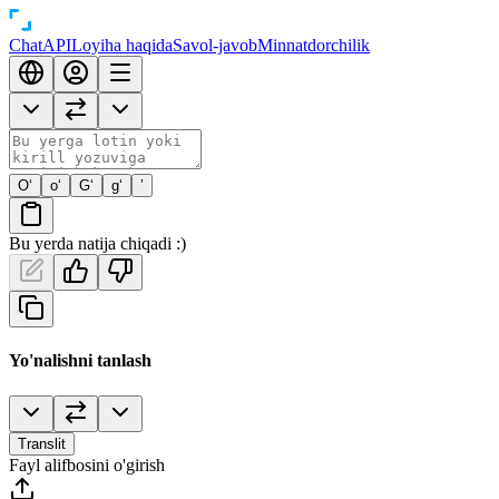
Chat
API
Loyiha haqida
Savol-javob
Minnatdorchilik
O‘
o‘
G‘
g‘
’
Bu yerda natija chiqadi :)
Yo'nalishni tanlash
Translit
Fayl alifbosini o'girish