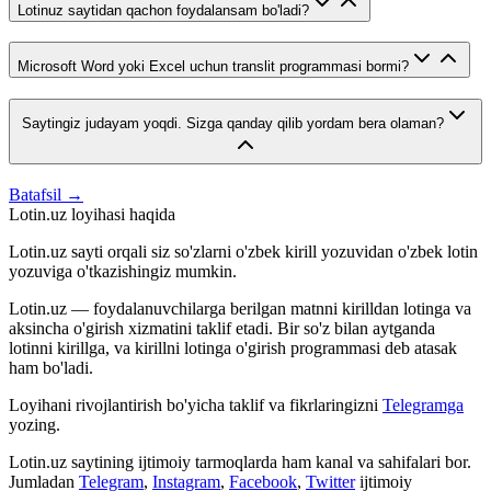
Lotinuz saytidan qachon foydalansam bo'ladi?
Microsoft Word yoki Excel uchun translit programmasi bormi?
Saytingiz judayam yoqdi. Sizga qanday qilib yordam bera olaman?
Batafsil →
Lotin.uz loyihasi haqida
Lotin.uz sayti orqali siz so'zlarni o'zbek kirill yozuvidan o'zbek lotin
yozuviga o'tkazishingiz mumkin.
Lotin.uz — foydalanuvchilarga berilgan matnni kirilldan lotinga va
aksincha o'girish xizmatini taklif etadi. Bir so'z bilan aytganda
lotinni kirillga, va kirillni lotinga o'girish programmasi deb atasak
ham bo'ladi.
Loyihani rivojlantirish bo'yicha taklif va fikrlaringizni
Telegramga
yozing.
Lotin.uz saytining ijtimoiy tarmoqlarda ham kanal va sahifalari bor.
Jumladan
Telegram
,
Instagram
,
Facebook
,
Twitter
ijtimoiy