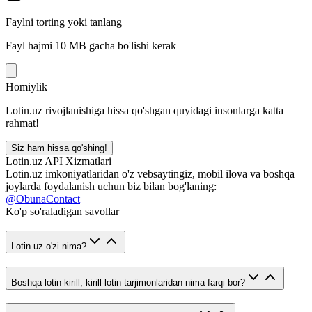
Faylni torting yoki tanlang
Fayl hajmi 10 MB gacha bo'lishi kerak
Homiylik
Lotin.uz rivojlanishiga hissa qo'shgan quyidagi insonlarga katta
rahmat!
Siz ham hissa qo'shing!
Lotin.uz API Xizmatlari
Lotin.uz imkoniyatlaridan o'z vebsaytingiz, mobil ilova va boshqa
joylarda foydalanish uchun biz bilan bog'laning:
@ObunaContact
Ko'p so'raladigan savollar
Lotin.uz o'zi nima?
Boshqa lotin-kirill, kirill-lotin tarjimonlaridan nima farqi bor?