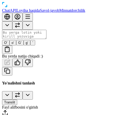
Chat
API
Loyiha haqida
Savol-javob
Minnatdorchilik
O‘
o‘
G‘
g‘
’
Bu yerda natija chiqadi :)
Yo'nalishni tanlash
Translit
Fayl alifbosini o'girish