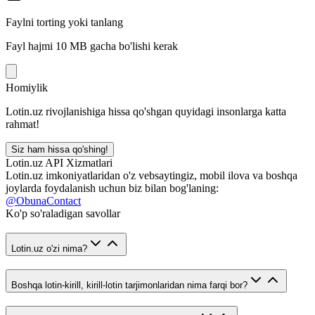
Faylni torting yoki tanlang
Fayl hajmi 10 MB gacha bo'lishi kerak
Homiylik
Lotin.uz rivojlanishiga hissa qo'shgan quyidagi insonlarga katta
rahmat!
Siz ham hissa qo'shing!
Lotin.uz API Xizmatlari
Lotin.uz imkoniyatlaridan o'z vebsaytingiz, mobil ilova va boshqa
joylarda foydalanish uchun biz bilan bog'laning:
@ObunaContact
Ko'p so'raladigan savollar
Lotin.uz o'zi nima?
Boshqa lotin-kirill, kirill-lotin tarjimonlaridan nima farqi bor?