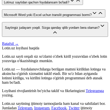
Lotinuz saytidan qachon foydalansam bo'ladi?
Microsoft Word yoki Excel uchun translit programmasi bormi?
Saytingiz judayam yoqdi. Sizga qanday qilib yordam bera olaman?
Batafsil →
Lotin.uz loyihasi haqida
Lotin.uz sayti orqali siz so'zlarni o'zbek kirill yozuvidan o'zbek lotin
yozuviga o'tkazishingiz mumkin.
Lotin.uz — foydalanuvchilarga berilgan matnni kirilldan lotinga va
aksincha o'girish xizmatini taklif etadi. Bir so'z bilan aytganda
lotinni kirillga, va kirillni lotinga o'girish programmasi deb atasak
ham bo'ladi.
Loyihani rivojlantirish bo'yicha taklif va fikrlaringizni
Telegramga
yozing.
Lotin.uz saytining ijtimoiy tarmoqlarda ham kanal va sahifalari bor.
Jumladan
Telegram
,
Instagram
,
Facebook
,
Twitter
ijtimoiy