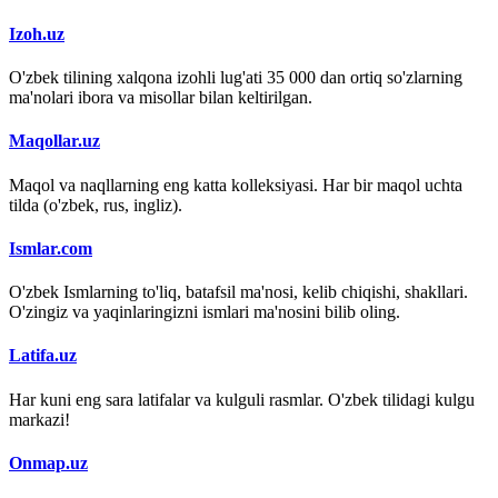
Izoh.uz
O'zbek tilining xalqona izohli lug'ati 35 000 dan ortiq so'zlarning
ma'nolari ibora va misollar bilan keltirilgan.
Maqollar.uz
Maqol va naqllarning eng katta kolleksiyasi. Har bir maqol uchta
tilda (o'zbek, rus, ingliz).
Ismlar.com
O'zbek Ismlarning to'liq, batafsil ma'nosi, kelib chiqishi, shakllari.
O'zingiz va yaqinlaringizni ismlari ma'nosini bilib oling.
Latifa.uz
Har kuni eng sara latifalar va kulguli rasmlar. O'zbek tilidagi kulgu
markazi!
Onmap.uz