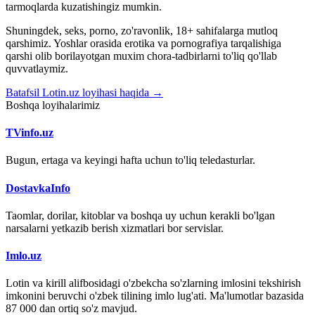
tarmoqlarda kuzatishingiz mumkin.
Shuningdek, seks, porno, zo'ravonlik, 18+ sahifalarga mutloq
qarshimiz. Yoshlar orasida erotika va pornografiya tarqalishiga
qarshi olib borilayotgan muxim chora-tadbirlarni to'liq qo'llab
quvvatlaymiz.
Batafsil Lotin.uz loyihasi haqida →
Boshqa loyihalarimiz
TVinfo.uz
Bugun, ertaga va keyingi hafta uchun to'liq teledasturlar.
DostavkaInfo
Taomlar, dorilar, kitoblar va boshqa uy uchun kerakli bo'lgan
narsalarni yetkazib berish xizmatlari bor servislar.
Imlo.uz
Lotin va kirill alifbosidagi o'zbekcha so'zlarning imlosini tekshirish
imkonini beruvchi o'zbek tilining imlo lug'ati. Ma'lumotlar bazasida
87 000 dan ortiq so'z mavjud.