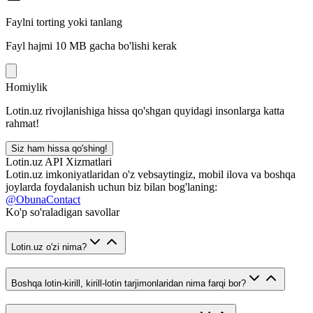
Faylni torting yoki tanlang
Fayl hajmi 10 MB gacha bo'lishi kerak
Homiylik
Lotin.uz rivojlanishiga hissa qo'shgan quyidagi insonlarga katta
rahmat!
Siz ham hissa qo'shing!
Lotin.uz API Xizmatlari
Lotin.uz imkoniyatlaridan o'z vebsaytingiz, mobil ilova va boshqa
joylarda foydalanish uchun biz bilan bog'laning:
@ObunaContact
Ko'p so'raladigan savollar
Lotin.uz o'zi nima?
Boshqa lotin-kirill, kirill-lotin tarjimonlaridan nima farqi bor?