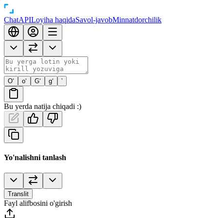
Chat
API
Loyiha haqida
Savol-javob
Minnatdorchilik
O‘
o‘
G‘
g‘
’
Bu yerda natija chiqadi :)
Yo'nalishni tanlash
Translit
Fayl alifbosini o'girish