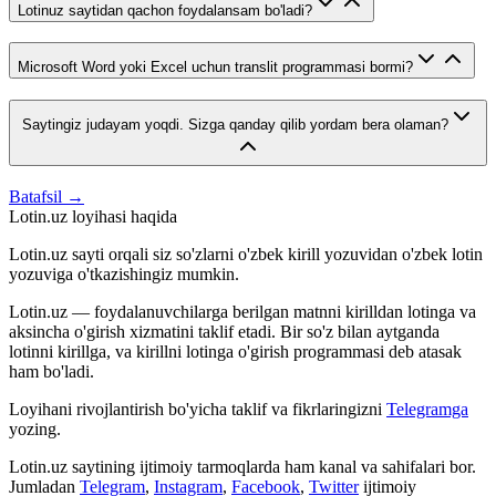
Lotinuz saytidan qachon foydalansam bo'ladi?
Microsoft Word yoki Excel uchun translit programmasi bormi?
Saytingiz judayam yoqdi. Sizga qanday qilib yordam bera olaman?
Batafsil →
Lotin.uz loyihasi haqida
Lotin.uz sayti orqali siz so'zlarni o'zbek kirill yozuvidan o'zbek lotin
yozuviga o'tkazishingiz mumkin.
Lotin.uz — foydalanuvchilarga berilgan matnni kirilldan lotinga va
aksincha o'girish xizmatini taklif etadi. Bir so'z bilan aytganda
lotinni kirillga, va kirillni lotinga o'girish programmasi deb atasak
ham bo'ladi.
Loyihani rivojlantirish bo'yicha taklif va fikrlaringizni
Telegramga
yozing.
Lotin.uz saytining ijtimoiy tarmoqlarda ham kanal va sahifalari bor.
Jumladan
Telegram
,
Instagram
,
Facebook
,
Twitter
ijtimoiy