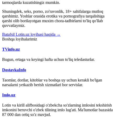
tarmoqlarda kuzatishingiz mumkin.
Shuningdek, seks, porno, zo'ravonlik, 18+ sahifalarga mutloq
qarshimiz. Yoshlar orasida erotika va pornografiya tarqalishiga
qarshi olib borilayotgan muxim chora-tadbirlarni to'liq qo'llab
quvvatlaymiz.
Batafsil Lotin.uz loyihasi haqida →
Boshqa loyihalarimiz
TVinfo.uz
Bugun, ertaga va keyingi hafta uchun to'liq teledasturlar.
DostavkaInfo
Taomlar, dorilar, kitoblar va boshqa uy uchun kerakli bo'lgan
narsalarni yetkazib berish xizmatlari bor servislar.
Imlo.uz
Lotin va kirill alifbosidagi o'zbekcha so'zlarning imlosini tekshirish
imkonini beruvchi o'zbek tilining imlo lug'ati. Ma'lumotlar bazasida
87 000 dan ortiq so'z mavjud.