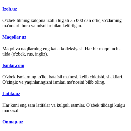
Izoh.uz
O'zbek tilining xalqona izohli lug'ati 35 000 dan ortiq so'zlarning
ma'nolari ibora va misollar bilan keltirilgan.
Maqollar.uz
Maqol va naqllarning eng katta kolleksiyasi. Har bir maqol uchta
tilda (o'zbek, rus, ingliz).
Ismlar.com
O'zbek Ismlarning to'liq, batafsil ma'nosi, kelib chiqishi, shakllari.
O'zingiz va yaqinlaringizni ismlari ma'nosini bilib oling.
Latifa.uz
Har kuni eng sara latifalar va kulguli rasmlar. O'zbek tilidagi kulgu
markazi!
Onmap.uz