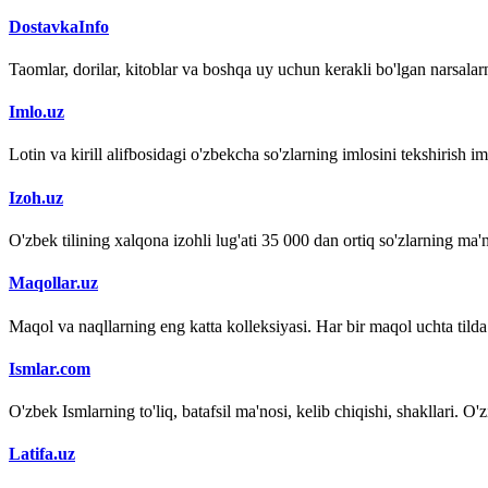
DostavkaInfo
Taomlar, dorilar, kitoblar va boshqa uy uchun kerakli bo'lgan narsalarn
Imlo.uz
Lotin va kirill alifbosidagi o'zbekcha so'zlarning imlosini tekshirish 
Izoh.uz
O'zbek tilining xalqona izohli lug'ati 35 000 dan ortiq so'zlarning ma'no
Maqollar.uz
Maqol va naqllarning eng katta kolleksiyasi. Har bir maqol uchta tilda (
Ismlar.com
O'zbek Ismlarning to'liq, batafsil ma'nosi, kelib chiqishi, shakllari. O'
Latifa.uz