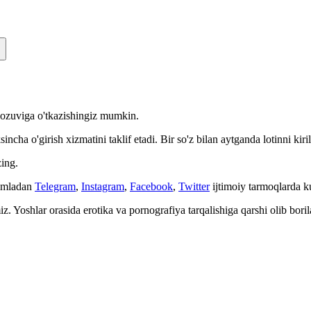
n yozuviga o'tkazishingiz mumkin.
cha o'girish xizmatini taklif etadi. Bir so'z bilan aytganda lotinni kiri
ing.
Jumladan
Telegram
,
Instagram
,
Facebook
,
Twitter
ijtimoiy tarmoqlarda 
. Yoshlar orasida erotika va pornografiya tarqalishiga qarshi olib bori