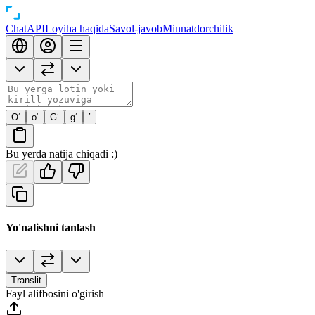
Chat
API
Loyiha haqida
Savol-javob
Minnatdorchilik
O‘
o‘
G‘
g‘
’
Bu yerda natija chiqadi :)
Yo'nalishni tanlash
Translit
Fayl alifbosini o'girish