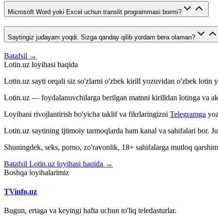
Microsoft Word yoki Excel uchun translit programmasi bormi?
Saytingiz judayam yoqdi. Sizga qanday qilib yordam bera olaman?
Batafsil →
Lotin.uz loyihasi haqida
Lotin.uz sayti orqali siz so'zlarni o'zbek kirill yozuvidan o'zbek loti
Lotin.uz — foydalanuvchilarga berilgan matnni kirilldan lotinga va aksin
Loyihani rivojlantirish bo'yicha taklif va fikrlaringizni
Telegramga
yoz
Lotin.uz saytining ijtimoiy tarmoqlarda ham kanal va sahifalari bor. 
Shuningdek, seks, porno, zo'ravonlik, 18+ sahifalarga mutloq qarshimiz
Batafsil Lotin.uz loyihasi haqida →
Boshqa loyihalarimiz
TVinfo.uz
Bugun, ertaga va keyingi hafta uchun to'liq teledasturlar.