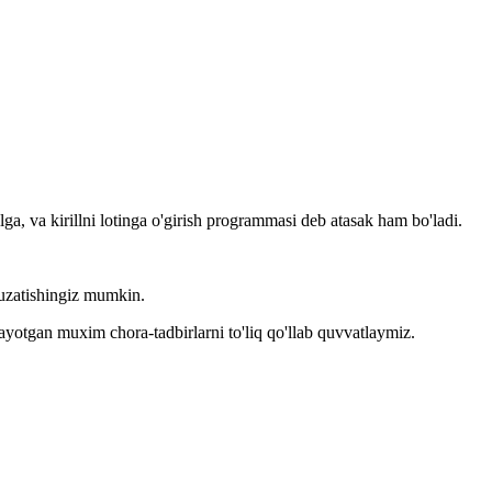
llga, va kirillni lotinga o'girish programmasi deb atasak ham bo'ladi.
kuzatishingiz mumkin.
layotgan muxim chora-tadbirlarni to'liq qo'llab quvvatlaymiz.