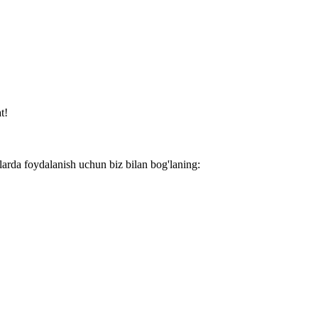
t!
larda foydalanish uchun biz bilan bog'laning: