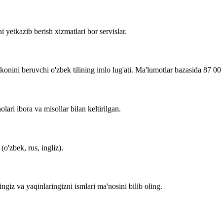
i yetkazib berish xizmatlari bor servislar.
imkonini beruvchi o'zbek tilining imlo lug'ati. Ma'lumotlar bazasida 87 0
lari ibora va misollar bilan keltirilgan.
o'zbek, rus, ingliz).
zingiz va yaqinlaringizni ismlari ma'nosini bilib oling.