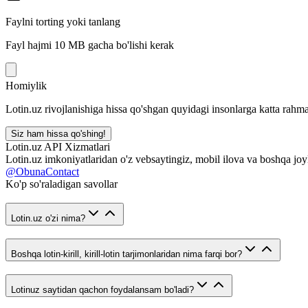
Faylni torting yoki tanlang
Fayl hajmi 10 MB gacha bo'lishi kerak
Homiylik
Lotin.uz rivojlanishiga hissa qo'shgan quyidagi insonlarga katta rahma
Siz ham hissa qo'shing!
Lotin.uz API Xizmatlari
Lotin.uz imkoniyatlaridan o'z vebsaytingiz, mobil ilova va boshqa joy
@ObunaContact
Ko'p so'raladigan savollar
Lotin.uz o'zi nima?
Boshqa lotin-kirill, kirill-lotin tarjimonlaridan nima farqi bor?
Lotinuz saytidan qachon foydalansam bo'ladi?