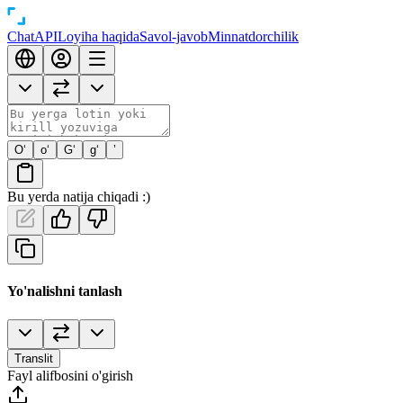
Chat
API
Loyiha haqida
Savol-javob
Minnatdorchilik
O‘
o‘
G‘
g‘
’
Bu yerda natija chiqadi :)
Yo'nalishni tanlash
Translit
Fayl alifbosini o'girish