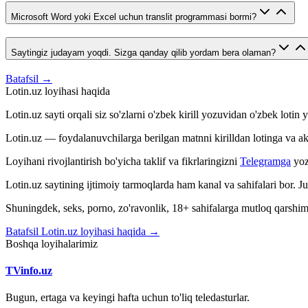
Microsoft Word yoki Excel uchun translit programmasi bormi?
Saytingiz judayam yoqdi. Sizga qanday qilib yordam bera olaman?
Batafsil →
Lotin.uz loyihasi haqida
Lotin.uz sayti orqali siz so'zlarni o'zbek kirill yozuvidan o'zbek loti
Lotin.uz — foydalanuvchilarga berilgan matnni kirilldan lotinga va aksin
Loyihani rivojlantirish bo'yicha taklif va fikrlaringizni
Telegramga
yoz
Lotin.uz saytining ijtimoiy tarmoqlarda ham kanal va sahifalari bor. 
Shuningdek, seks, porno, zo'ravonlik, 18+ sahifalarga mutloq qarshimiz
Batafsil Lotin.uz loyihasi haqida →
Boshqa loyihalarimiz
TVinfo.uz
Bugun, ertaga va keyingi hafta uchun to'liq teledasturlar.