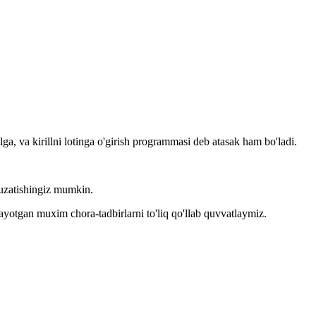
llga, va kirillni lotinga o'girish programmasi deb atasak ham bo'ladi.
kuzatishingiz mumkin.
layotgan muxim chora-tadbirlarni to'liq qo'llab quvvatlaymiz.