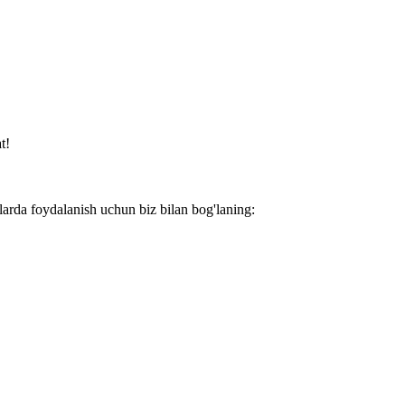
t!
larda foydalanish uchun biz bilan bog'laning: