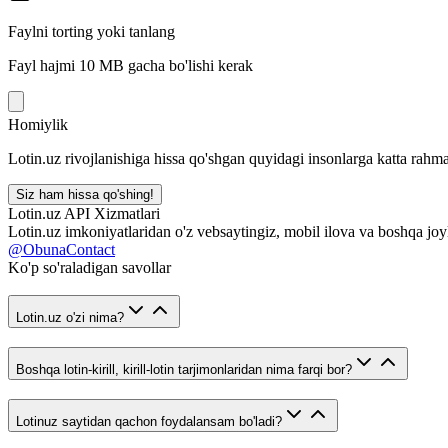
Faylni torting yoki tanlang
Fayl hajmi 10 MB gacha bo'lishi kerak
Homiylik
Lotin.uz rivojlanishiga hissa qo'shgan quyidagi insonlarga katta rahma
Siz ham hissa qo'shing!
Lotin.uz API Xizmatlari
Lotin.uz imkoniyatlaridan o'z vebsaytingiz, mobil ilova va boshqa joy
@ObunaContact
Ko'p so'raladigan savollar
Lotin.uz o'zi nima?
Boshqa lotin-kirill, kirill-lotin tarjimonlaridan nima farqi bor?
Lotinuz saytidan qachon foydalansam bo'ladi?