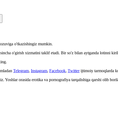
n yozuviga o'tkazishingiz mumkin.
cha o'girish xizmatini taklif etadi. Bir so'z bilan aytganda lotinni kiri
ing.
Jumladan
Telegram
,
Instagram
,
Facebook
,
Twitter
ijtimoiy tarmoqlarda 
. Yoshlar orasida erotika va pornografiya tarqalishiga qarshi olib bori