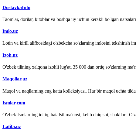
DostavkaInfo
Taomlar, dorilar, kitoblar va boshqa uy uchun kerakli bo'lgan narsalarn
Imlo.uz
Lotin va kirill alifbosidagi o'zbekcha so'zlarning imlosini tekshirish 
Izoh.uz
O'zbek tilining xalqona izohli lug'ati 35 000 dan ortiq so'zlarning ma'no
Maqollar.uz
Maqol va naqllarning eng katta kolleksiyasi. Har bir maqol uchta tilda (
Ismlar.com
O'zbek Ismlarning to'liq, batafsil ma'nosi, kelib chiqishi, shakllari. O'
Latifa.uz