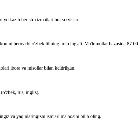
i yetkazib berish xizmatlari bor servislar.
imkonini beruvchi o'zbek tilining imlo lug'ati. Ma'lumotlar bazasida 87 0
lari ibora va misollar bilan keltirilgan.
o'zbek, rus, ingliz).
zingiz va yaqinlaringizni ismlari ma'nosini bilib oling.