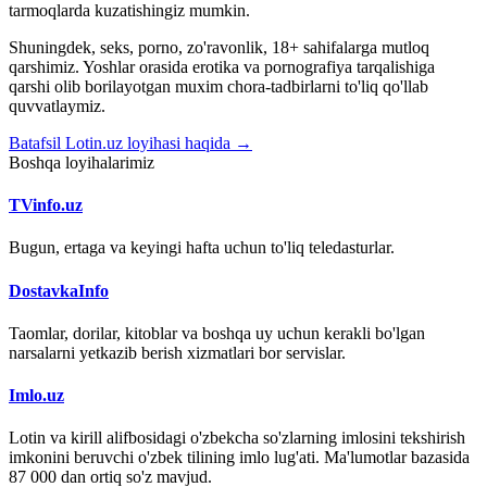
tarmoqlarda kuzatishingiz mumkin.
Shuningdek, seks, porno, zo'ravonlik, 18+ sahifalarga mutloq
qarshimiz. Yoshlar orasida erotika va pornografiya tarqalishiga
qarshi olib borilayotgan muxim chora-tadbirlarni to'liq qo'llab
quvvatlaymiz.
Batafsil Lotin.uz loyihasi haqida →
Boshqa loyihalarimiz
TVinfo.uz
Bugun, ertaga va keyingi hafta uchun to'liq teledasturlar.
DostavkaInfo
Taomlar, dorilar, kitoblar va boshqa uy uchun kerakli bo'lgan
narsalarni yetkazib berish xizmatlari bor servislar.
Imlo.uz
Lotin va kirill alifbosidagi o'zbekcha so'zlarning imlosini tekshirish
imkonini beruvchi o'zbek tilining imlo lug'ati. Ma'lumotlar bazasida
87 000 dan ortiq so'z mavjud.