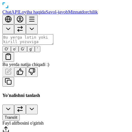
Chat
API
Loyiha haqida
Savol-javob
Minnatdorchilik
O‘
o‘
G‘
g‘
’
Bu yerda natija chiqadi :)
Yo'nalishni tanlash
Translit
Fayl alifbosini o'girish