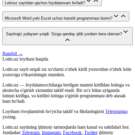
Lotinuz saytidan qachon foydalansam bo'ladi?
Microsoft Word yoki Excel uchun translit programmasi bormi?
Saytingiz judayam yoqdi. Sizga qanday qilib yordam bera olaman?
Batafsil →
Lotin.uz loyihasi haqida
Lotin.uz sayti orqali siz so'zlarni o'zbek kirill yozuvidan o'zbek lotin
yozuviga o'tkazishingiz mumkin.
Lotin.uz — foydalanuvchilarga berilgan matnni kirilldan lotinga va
aksincha o'girish xizmatini taklif etadi. Bir so'z bilan aytganda
lotinni kirillga, va kirillni lotinga o'girish programmasi deb atasak
ham bo'ladi.
Loyihani rivojlantirish bo'yicha taklif va fikrlaringizni
Telegramga
yozing.
Lotin.uz saytining ijtimoiy tarmoqlarda ham kanal va sahifalari bor.
Jumladan
Telegram
,
Instagram
,
Facebook
,
Twitter
ijtimoiy