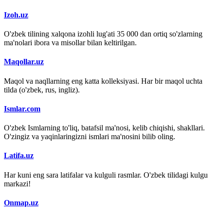
Izoh.uz
O'zbek tilining xalqona izohli lug'ati 35 000 dan ortiq so'zlarning
ma'nolari ibora va misollar bilan keltirilgan.
Maqollar.uz
Maqol va naqllarning eng katta kolleksiyasi. Har bir maqol uchta
tilda (o'zbek, rus, ingliz).
Ismlar.com
O'zbek Ismlarning to'liq, batafsil ma'nosi, kelib chiqishi, shakllari.
O'zingiz va yaqinlaringizni ismlari ma'nosini bilib oling.
Latifa.uz
Har kuni eng sara latifalar va kulguli rasmlar. O'zbek tilidagi kulgu
markazi!
Onmap.uz