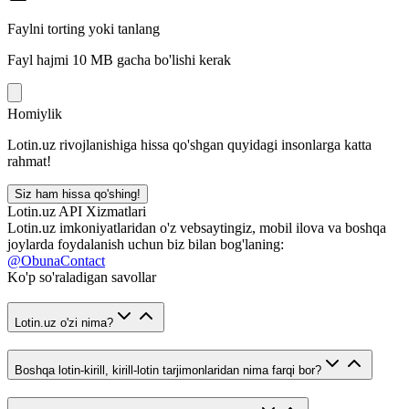
Faylni torting yoki tanlang
Fayl hajmi 10 MB gacha bo'lishi kerak
Homiylik
Lotin.uz rivojlanishiga hissa qo'shgan quyidagi insonlarga katta
rahmat!
Siz ham hissa qo'shing!
Lotin.uz API Xizmatlari
Lotin.uz imkoniyatlaridan o'z vebsaytingiz, mobil ilova va boshqa
joylarda foydalanish uchun biz bilan bog'laning:
@ObunaContact
Ko'p so'raladigan savollar
Lotin.uz o'zi nima?
Boshqa lotin-kirill, kirill-lotin tarjimonlaridan nima farqi bor?