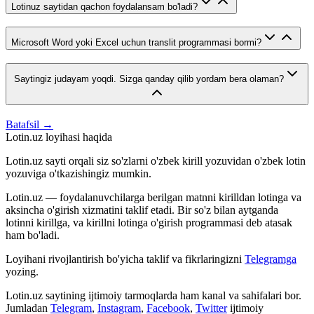
Lotinuz saytidan qachon foydalansam bo'ladi?
Microsoft Word yoki Excel uchun translit programmasi bormi?
Saytingiz judayam yoqdi. Sizga qanday qilib yordam bera olaman?
Batafsil →
Lotin.uz loyihasi haqida
Lotin.uz sayti orqali siz so'zlarni o'zbek kirill yozuvidan o'zbek lotin
yozuviga o'tkazishingiz mumkin.
Lotin.uz — foydalanuvchilarga berilgan matnni kirilldan lotinga va
aksincha o'girish xizmatini taklif etadi. Bir so'z bilan aytganda
lotinni kirillga, va kirillni lotinga o'girish programmasi deb atasak
ham bo'ladi.
Loyihani rivojlantirish bo'yicha taklif va fikrlaringizni
Telegramga
yozing.
Lotin.uz saytining ijtimoiy tarmoqlarda ham kanal va sahifalari bor.
Jumladan
Telegram
,
Instagram
,
Facebook
,
Twitter
ijtimoiy