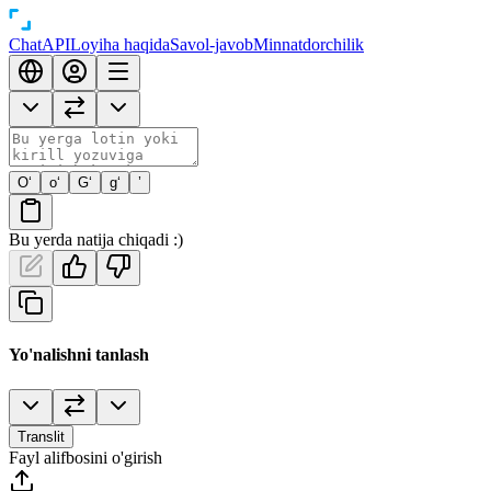
Chat
API
Loyiha haqida
Savol-javob
Minnatdorchilik
O‘
o‘
G‘
g‘
’
Bu yerda natija chiqadi :)
Yo'nalishni tanlash
Translit
Fayl alifbosini o'girish