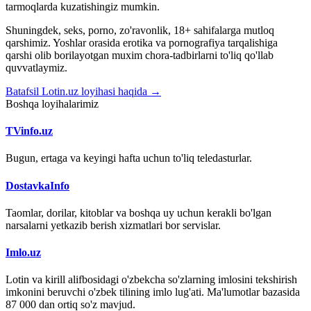
tarmoqlarda kuzatishingiz mumkin.
Shuningdek, seks, porno, zo'ravonlik, 18+ sahifalarga mutloq
qarshimiz. Yoshlar orasida erotika va pornografiya tarqalishiga
qarshi olib borilayotgan muxim chora-tadbirlarni to'liq qo'llab
quvvatlaymiz.
Batafsil Lotin.uz loyihasi haqida →
Boshqa loyihalarimiz
TVinfo.uz
Bugun, ertaga va keyingi hafta uchun to'liq teledasturlar.
DostavkaInfo
Taomlar, dorilar, kitoblar va boshqa uy uchun kerakli bo'lgan
narsalarni yetkazib berish xizmatlari bor servislar.
Imlo.uz
Lotin va kirill alifbosidagi o'zbekcha so'zlarning imlosini tekshirish
imkonini beruvchi o'zbek tilining imlo lug'ati. Ma'lumotlar bazasida
87 000 dan ortiq so'z mavjud.