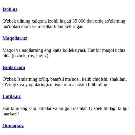
Izoh.uz
O'zbek tilining xalqona izohli lug'ati 35 000 dan ortiq so'zlarning
ma'nolari ibora va misollar bilan keltirilgan.
Maqollar.uz
Maqol va naqllarning eng katta kolleksiyasi. Har bir maqol uchta
tilda (o'zbek, rus, ingliz).
Ismlar.com
O'zbek Ismlarning to'liq, batafsil ma'nosi, kelib chiqishi, shakllari.
O'zingiz va yaqinlaringizni ismlari ma'nosini bilib oling.
Latifa.uz
Har kuni eng sara latifalar va kulguli rasmlar. O'zbek tilidagi kulgu
markazi!
Onmap.uz