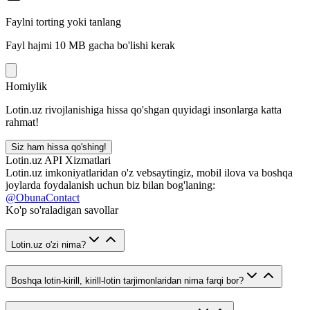
Faylni torting yoki tanlang
Fayl hajmi 10 MB gacha bo'lishi kerak
Homiylik
Lotin.uz rivojlanishiga hissa qo'shgan quyidagi insonlarga katta
rahmat!
Siz ham hissa qo'shing!
Lotin.uz API Xizmatlari
Lotin.uz imkoniyatlaridan o'z vebsaytingiz, mobil ilova va boshqa
joylarda foydalanish uchun biz bilan bog'laning:
@ObunaContact
Ko'p so'raladigan savollar
Lotin.uz o'zi nima?
Boshqa lotin-kirill, kirill-lotin tarjimonlaridan nima farqi bor?