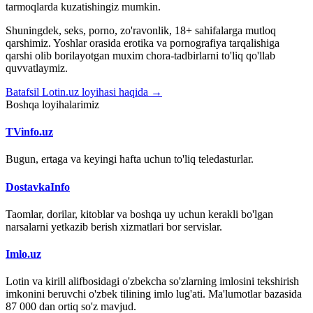
tarmoqlarda kuzatishingiz mumkin.
Shuningdek, seks, porno, zo'ravonlik, 18+ sahifalarga mutloq
qarshimiz. Yoshlar orasida erotika va pornografiya tarqalishiga
qarshi olib borilayotgan muxim chora-tadbirlarni to'liq qo'llab
quvvatlaymiz.
Batafsil Lotin.uz loyihasi haqida →
Boshqa loyihalarimiz
TVinfo.uz
Bugun, ertaga va keyingi hafta uchun to'liq teledasturlar.
DostavkaInfo
Taomlar, dorilar, kitoblar va boshqa uy uchun kerakli bo'lgan
narsalarni yetkazib berish xizmatlari bor servislar.
Imlo.uz
Lotin va kirill alifbosidagi o'zbekcha so'zlarning imlosini tekshirish
imkonini beruvchi o'zbek tilining imlo lug'ati. Ma'lumotlar bazasida
87 000 dan ortiq so'z mavjud.