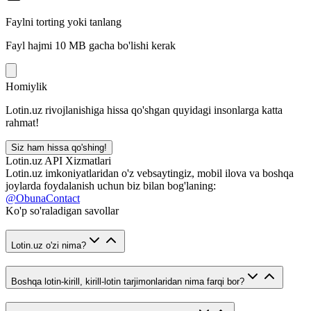
Faylni torting yoki tanlang
Fayl hajmi 10 MB gacha bo'lishi kerak
Homiylik
Lotin.uz rivojlanishiga hissa qo'shgan quyidagi insonlarga katta
rahmat!
Siz ham hissa qo'shing!
Lotin.uz API Xizmatlari
Lotin.uz imkoniyatlaridan o'z vebsaytingiz, mobil ilova va boshqa
joylarda foydalanish uchun biz bilan bog'laning:
@ObunaContact
Ko'p so'raladigan savollar
Lotin.uz o'zi nima?
Boshqa lotin-kirill, kirill-lotin tarjimonlaridan nima farqi bor?