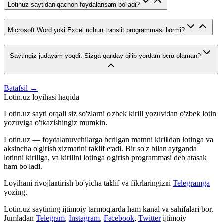
Lotinuz saytidan qachon foydalansam bo'ladi?
Microsoft Word yoki Excel uchun translit programmasi bormi?
Saytingiz judayam yoqdi. Sizga qanday qilib yordam bera olaman?
Batafsil →
Lotin.uz loyihasi haqida
Lotin.uz sayti orqali siz so'zlarni o'zbek kirill yozuvidan o'zbek lotin
yozuviga o'tkazishingiz mumkin.
Lotin.uz — foydalanuvchilarga berilgan matnni kirilldan lotinga va
aksincha o'girish xizmatini taklif etadi. Bir so'z bilan aytganda
lotinni kirillga, va kirillni lotinga o'girish programmasi deb atasak
ham bo'ladi.
Loyihani rivojlantirish bo'yicha taklif va fikrlaringizni
Telegramga
yozing.
Lotin.uz saytining ijtimoiy tarmoqlarda ham kanal va sahifalari bor.
Jumladan
Telegram
,
Instagram
,
Facebook
,
Twitter
ijtimoiy