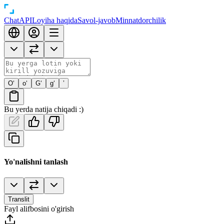
Chat
API
Loyiha haqida
Savol-javob
Minnatdorchilik
O‘
o‘
G‘
g‘
’
Bu yerda natija chiqadi :)
Yo'nalishni tanlash
Translit
Fayl alifbosini o'girish