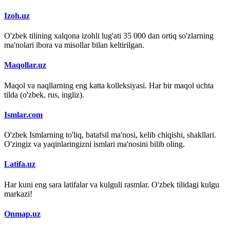
Izoh.uz
O'zbek tilining xalqona izohli lug'ati 35 000 dan ortiq so'zlarning
ma'nolari ibora va misollar bilan keltirilgan.
Maqollar.uz
Maqol va naqllarning eng katta kolleksiyasi. Har bir maqol uchta
tilda (o'zbek, rus, ingliz).
Ismlar.com
O'zbek Ismlarning to'liq, batafsil ma'nosi, kelib chiqishi, shakllari.
O'zingiz va yaqinlaringizni ismlari ma'nosini bilib oling.
Latifa.uz
Har kuni eng sara latifalar va kulguli rasmlar. O'zbek tilidagi kulgu
markazi!
Onmap.uz