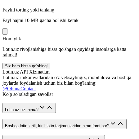
Faylni torting yoki tanlang
Fayl hajmi 10 MB gacha bo'lishi kerak
Homiylik
Lotin.uz rivojlanishiga hissa qo'shgan quyidagi insonlarga katta
rahmat!
Siz ham hissa qo'shing!
Lotin.uz API Xizmatlari
Lotin.uz imkoniyatlaridan o'z vebsaytingiz, mobil ilova va boshqa
joylarda foydalanish uchun biz bilan bog'laning:
@ObunaContact
Ko'p so'raladigan savollar
Lotin.uz o'zi nima?
Boshqa lotin-kirill, kirill-lotin tarjimonlaridan nima farqi bor?