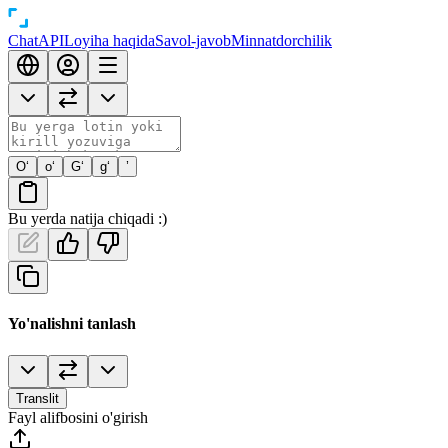
Chat
API
Loyiha haqida
Savol-javob
Minnatdorchilik
O‘
o‘
G‘
g‘
’
Bu yerda natija chiqadi :)
Yo'nalishni tanlash
Translit
Fayl alifbosini o'girish