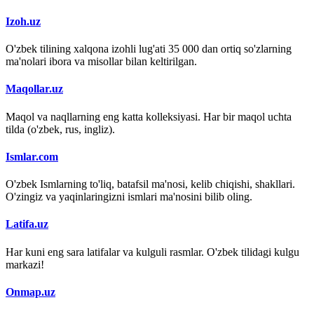
Izoh.uz
O'zbek tilining xalqona izohli lug'ati 35 000 dan ortiq so'zlarning
ma'nolari ibora va misollar bilan keltirilgan.
Maqollar.uz
Maqol va naqllarning eng katta kolleksiyasi. Har bir maqol uchta
tilda (o'zbek, rus, ingliz).
Ismlar.com
O'zbek Ismlarning to'liq, batafsil ma'nosi, kelib chiqishi, shakllari.
O'zingiz va yaqinlaringizni ismlari ma'nosini bilib oling.
Latifa.uz
Har kuni eng sara latifalar va kulguli rasmlar. O'zbek tilidagi kulgu
markazi!
Onmap.uz