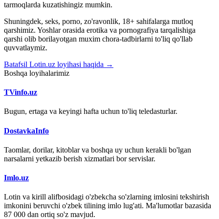
tarmoqlarda kuzatishingiz mumkin.
Shuningdek, seks, porno, zo'ravonlik, 18+ sahifalarga mutloq
qarshimiz. Yoshlar orasida erotika va pornografiya tarqalishiga
qarshi olib borilayotgan muxim chora-tadbirlarni to'liq qo'llab
quvvatlaymiz.
Batafsil Lotin.uz loyihasi haqida →
Boshqa loyihalarimiz
TVinfo.uz
Bugun, ertaga va keyingi hafta uchun to'liq teledasturlar.
DostavkaInfo
Taomlar, dorilar, kitoblar va boshqa uy uchun kerakli bo'lgan
narsalarni yetkazib berish xizmatlari bor servislar.
Imlo.uz
Lotin va kirill alifbosidagi o'zbekcha so'zlarning imlosini tekshirish
imkonini beruvchi o'zbek tilining imlo lug'ati. Ma'lumotlar bazasida
87 000 dan ortiq so'z mavjud.