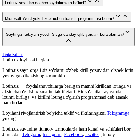
Lotinuz saytidan qachon foydalansam bo'ladi?
Microsoft Word yoki Excel uchun translit programmasi bormi?
Saytingiz judayam yoqdi. Sizga qanday qilib yordam bera olaman?
Batafsil →
Lotin.uz loyihasi haqida
Lotin.uz sayti orqali siz so'zlarni o'zbek kirill yozuvidan o'zbek lotin
yozuviga o'tkazishingiz mumkin.
Lotin.uz — foydalanuvchilarga berilgan matnni kirilldan lotinga va
aksincha o'girish xizmatini taklif etadi. Bir so'z bilan aytganda
lotinni kirillga, va kirillni lotinga o'girish programmasi deb atasak
ham bo'ladi.
Loyihani rivojlantirish bo'yicha taklif va fikrlaringizni
Telegramga
yozing.
Lotin.uz saytining ijtimoiy tarmoqlarda ham kanal va sahifalari bor.
Jumladan
Telegram
,
Instagram
,
Facebook
,
Twitter
ijtimoiy