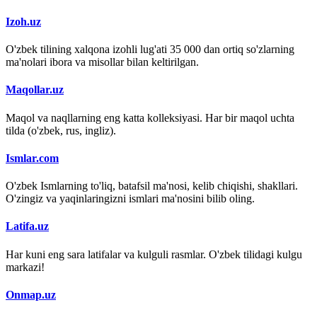
Izoh.uz
O'zbek tilining xalqona izohli lug'ati 35 000 dan ortiq so'zlarning
ma'nolari ibora va misollar bilan keltirilgan.
Maqollar.uz
Maqol va naqllarning eng katta kolleksiyasi. Har bir maqol uchta
tilda (o'zbek, rus, ingliz).
Ismlar.com
O'zbek Ismlarning to'liq, batafsil ma'nosi, kelib chiqishi, shakllari.
O'zingiz va yaqinlaringizni ismlari ma'nosini bilib oling.
Latifa.uz
Har kuni eng sara latifalar va kulguli rasmlar. O'zbek tilidagi kulgu
markazi!
Onmap.uz