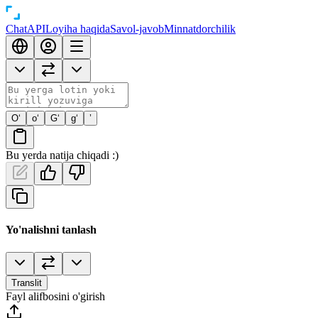
Chat
API
Loyiha haqida
Savol-javob
Minnatdorchilik
O‘
o‘
G‘
g‘
’
Bu yerda natija chiqadi :)
Yo'nalishni tanlash
Translit
Fayl alifbosini o'girish