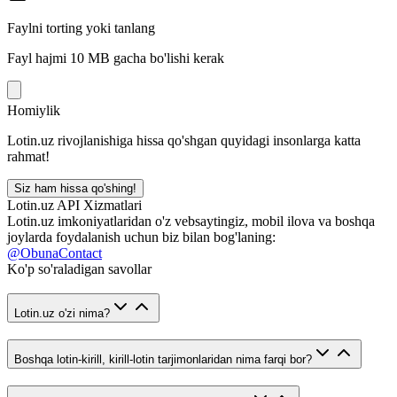
Faylni torting yoki tanlang
Fayl hajmi 10 MB gacha bo'lishi kerak
Homiylik
Lotin.uz rivojlanishiga hissa qo'shgan quyidagi insonlarga katta
rahmat!
Siz ham hissa qo'shing!
Lotin.uz API Xizmatlari
Lotin.uz imkoniyatlaridan o'z vebsaytingiz, mobil ilova va boshqa
joylarda foydalanish uchun biz bilan bog'laning:
@ObunaContact
Ko'p so'raladigan savollar
Lotin.uz o'zi nima?
Boshqa lotin-kirill, kirill-lotin tarjimonlaridan nima farqi bor?