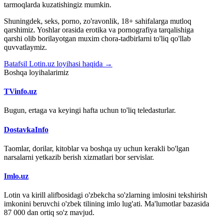
tarmoqlarda kuzatishingiz mumkin.
Shuningdek, seks, porno, zo'ravonlik, 18+ sahifalarga mutloq
qarshimiz. Yoshlar orasida erotika va pornografiya tarqalishiga
qarshi olib borilayotgan muxim chora-tadbirlarni to'liq qo'llab
quvvatlaymiz.
Batafsil Lotin.uz loyihasi haqida →
Boshqa loyihalarimiz
TVinfo.uz
Bugun, ertaga va keyingi hafta uchun to'liq teledasturlar.
DostavkaInfo
Taomlar, dorilar, kitoblar va boshqa uy uchun kerakli bo'lgan
narsalarni yetkazib berish xizmatlari bor servislar.
Imlo.uz
Lotin va kirill alifbosidagi o'zbekcha so'zlarning imlosini tekshirish
imkonini beruvchi o'zbek tilining imlo lug'ati. Ma'lumotlar bazasida
87 000 dan ortiq so'z mavjud.