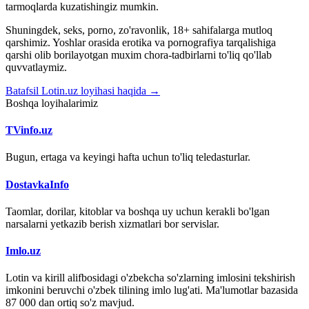
tarmoqlarda kuzatishingiz mumkin.
Shuningdek, seks, porno, zo'ravonlik, 18+ sahifalarga mutloq
qarshimiz. Yoshlar orasida erotika va pornografiya tarqalishiga
qarshi olib borilayotgan muxim chora-tadbirlarni to'liq qo'llab
quvvatlaymiz.
Batafsil Lotin.uz loyihasi haqida →
Boshqa loyihalarimiz
TVinfo.uz
Bugun, ertaga va keyingi hafta uchun to'liq teledasturlar.
DostavkaInfo
Taomlar, dorilar, kitoblar va boshqa uy uchun kerakli bo'lgan
narsalarni yetkazib berish xizmatlari bor servislar.
Imlo.uz
Lotin va kirill alifbosidagi o'zbekcha so'zlarning imlosini tekshirish
imkonini beruvchi o'zbek tilining imlo lug'ati. Ma'lumotlar bazasida
87 000 dan ortiq so'z mavjud.