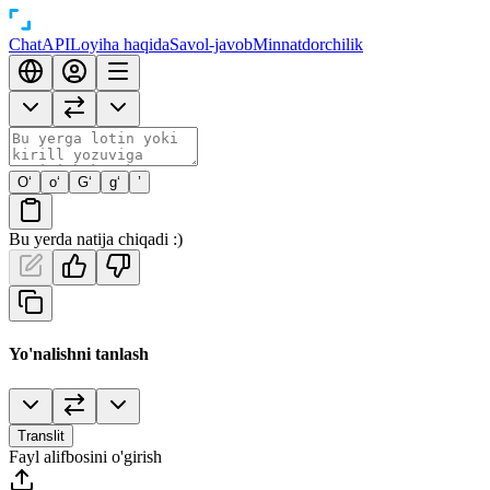
Chat
API
Loyiha haqida
Savol-javob
Minnatdorchilik
O‘
o‘
G‘
g‘
’
Bu yerda natija chiqadi :)
Yo'nalishni tanlash
Translit
Fayl alifbosini o'girish