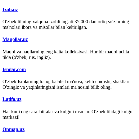
Izoh.uz
O'zbek tilining xalqona izohli lug'ati 35 000 dan ortiq so'zlarning
ma'nolari ibora va misollar bilan keltirilgan.
Maqollar.uz
Maqol va naqllarning eng katta kolleksiyasi. Har bir maqol uchta
tilda (o'zbek, rus, ingliz).
Ismlar.com
O'zbek Ismlarning to'liq, batafsil ma'nosi, kelib chiqishi, shakllari.
O'zingiz va yaqinlaringizni ismlari ma'nosini bilib oling.
Latifa.uz
Har kuni eng sara latifalar va kulguli rasmlar. O'zbek tilidagi kulgu
markazi!
Onmap.uz