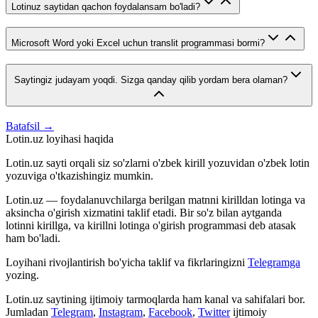
Lotinuz saytidan qachon foydalansam bo'ladi?
Microsoft Word yoki Excel uchun translit programmasi bormi?
Saytingiz judayam yoqdi. Sizga qanday qilib yordam bera olaman?
Batafsil →
Lotin.uz loyihasi haqida
Lotin.uz sayti orqali siz so'zlarni o'zbek kirill yozuvidan o'zbek lotin
yozuviga o'tkazishingiz mumkin.
Lotin.uz — foydalanuvchilarga berilgan matnni kirilldan lotinga va
aksincha o'girish xizmatini taklif etadi. Bir so'z bilan aytganda
lotinni kirillga, va kirillni lotinga o'girish programmasi deb atasak
ham bo'ladi.
Loyihani rivojlantirish bo'yicha taklif va fikrlaringizni
Telegramga
yozing.
Lotin.uz saytining ijtimoiy tarmoqlarda ham kanal va sahifalari bor.
Jumladan
Telegram
,
Instagram
,
Facebook
,
Twitter
ijtimoiy