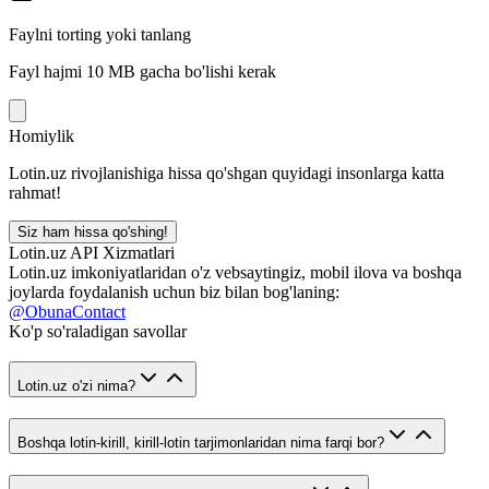
Faylni torting yoki tanlang
Fayl hajmi 10 MB gacha bo'lishi kerak
Homiylik
Lotin.uz rivojlanishiga hissa qo'shgan quyidagi insonlarga katta
rahmat!
Siz ham hissa qo'shing!
Lotin.uz API Xizmatlari
Lotin.uz imkoniyatlaridan o'z vebsaytingiz, mobil ilova va boshqa
joylarda foydalanish uchun biz bilan bog'laning:
@ObunaContact
Ko'p so'raladigan savollar
Lotin.uz o'zi nima?
Boshqa lotin-kirill, kirill-lotin tarjimonlaridan nima farqi bor?