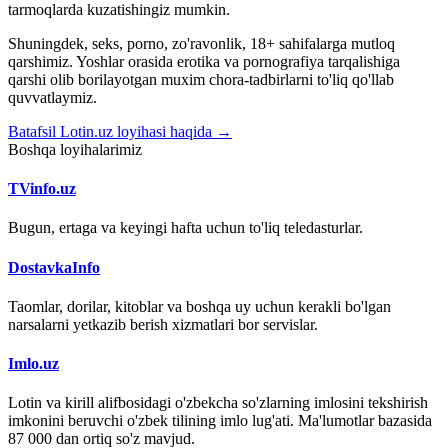
tarmoqlarda kuzatishingiz mumkin.
Shuningdek, seks, porno, zo'ravonlik, 18+ sahifalarga mutloq
qarshimiz. Yoshlar orasida erotika va pornografiya tarqalishiga
qarshi olib borilayotgan muxim chora-tadbirlarni to'liq qo'llab
quvvatlaymiz.
Batafsil Lotin.uz loyihasi haqida →
Boshqa loyihalarimiz
TVinfo.uz
Bugun, ertaga va keyingi hafta uchun to'liq teledasturlar.
DostavkaInfo
Taomlar, dorilar, kitoblar va boshqa uy uchun kerakli bo'lgan
narsalarni yetkazib berish xizmatlari bor servislar.
Imlo.uz
Lotin va kirill alifbosidagi o'zbekcha so'zlarning imlosini tekshirish
imkonini beruvchi o'zbek tilining imlo lug'ati. Ma'lumotlar bazasida
87 000 dan ortiq so'z mavjud.