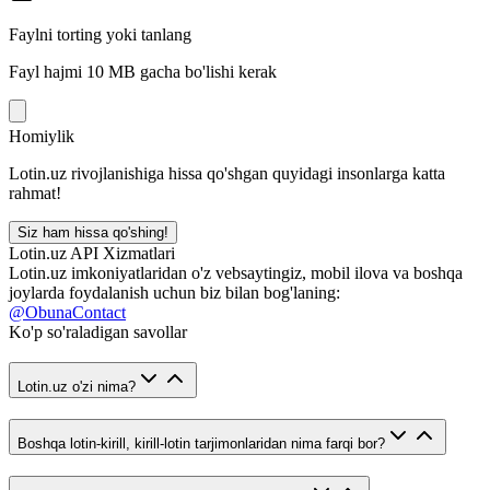
Faylni torting yoki tanlang
Fayl hajmi 10 MB gacha bo'lishi kerak
Homiylik
Lotin.uz rivojlanishiga hissa qo'shgan quyidagi insonlarga katta
rahmat!
Siz ham hissa qo'shing!
Lotin.uz API Xizmatlari
Lotin.uz imkoniyatlaridan o'z vebsaytingiz, mobil ilova va boshqa
joylarda foydalanish uchun biz bilan bog'laning:
@ObunaContact
Ko'p so'raladigan savollar
Lotin.uz o'zi nima?
Boshqa lotin-kirill, kirill-lotin tarjimonlaridan nima farqi bor?