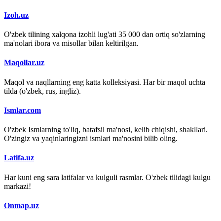
Izoh.uz
O'zbek tilining xalqona izohli lug'ati 35 000 dan ortiq so'zlarning
ma'nolari ibora va misollar bilan keltirilgan.
Maqollar.uz
Maqol va naqllarning eng katta kolleksiyasi. Har bir maqol uchta
tilda (o'zbek, rus, ingliz).
Ismlar.com
O'zbek Ismlarning to'liq, batafsil ma'nosi, kelib chiqishi, shakllari.
O'zingiz va yaqinlaringizni ismlari ma'nosini bilib oling.
Latifa.uz
Har kuni eng sara latifalar va kulguli rasmlar. O'zbek tilidagi kulgu
markazi!
Onmap.uz