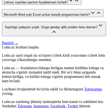
Lotinuz saytidan qachon foydalansam bo'ladi?
Microsoft Word yoki Excel uchun translit programmasi bormi?
Saytingiz judayam yoqdi. Sizga qanday qilib yordam bera olaman?
Batafsil →
Lotin.uz loyihasi haqida
Lotin.uz sayti orqali siz so'zlarni o'zbek kirill yozuvidan o'zbek lotin
yozuviga o'tkazishingiz mumkin.
Lotin.uz — foydalanuvchilarga berilgan matnni kirilldan lotinga va
aksincha o'girish xizmatini taklif etadi. Bir so'z bilan aytganda
lotinni kirillga, va kirillni lotinga o'girish programmasi deb atasak
ham bo'ladi.
Loyihani rivojlantirish bo'yicha taklif va fikrlaringizni
Telegramga
yozing.
Lotin.uz saytining ijtimoiy tarmoqlarda ham kanal va sahifalari bor.
Jumladan
Telegram
,
Instagram
,
Facebook
,
Twitter
ijtimoiy