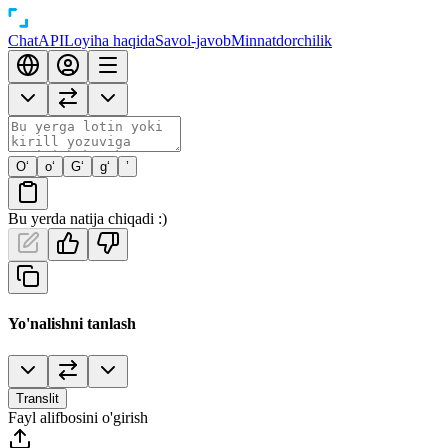
Chat
API
Loyiha haqida
Savol-javob
Minnatdorchilik
O‘
o‘
G‘
g‘
’
Bu yerda natija chiqadi :)
Yo'nalishni tanlash
Translit
Fayl alifbosini o'girish