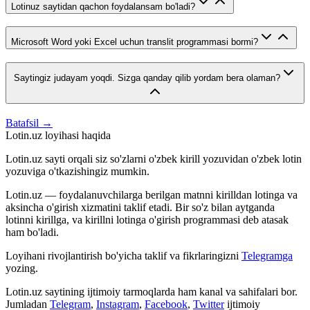
Lotinuz saytidan qachon foydalansam bo'ladi?
Microsoft Word yoki Excel uchun translit programmasi bormi?
Saytingiz judayam yoqdi. Sizga qanday qilib yordam bera olaman?
Batafsil →
Lotin.uz loyihasi haqida
Lotin.uz sayti orqali siz so'zlarni o'zbek kirill yozuvidan o'zbek lotin
yozuviga o'tkazishingiz mumkin.
Lotin.uz — foydalanuvchilarga berilgan matnni kirilldan lotinga va
aksincha o'girish xizmatini taklif etadi. Bir so'z bilan aytganda
lotinni kirillga, va kirillni lotinga o'girish programmasi deb atasak
ham bo'ladi.
Loyihani rivojlantirish bo'yicha taklif va fikrlaringizni
Telegramga
yozing.
Lotin.uz saytining ijtimoiy tarmoqlarda ham kanal va sahifalari bor.
Jumladan
Telegram
,
Instagram
,
Facebook
,
Twitter
ijtimoiy