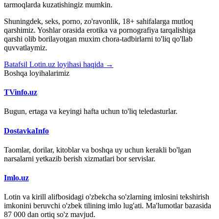
tarmoqlarda kuzatishingiz mumkin.
Shuningdek, seks, porno, zo'ravonlik, 18+ sahifalarga mutloq
qarshimiz. Yoshlar orasida erotika va pornografiya tarqalishiga
qarshi olib borilayotgan muxim chora-tadbirlarni to'liq qo'llab
quvvatlaymiz.
Batafsil Lotin.uz loyihasi haqida →
Boshqa loyihalarimiz
TVinfo.uz
Bugun, ertaga va keyingi hafta uchun to'liq teledasturlar.
DostavkaInfo
Taomlar, dorilar, kitoblar va boshqa uy uchun kerakli bo'lgan
narsalarni yetkazib berish xizmatlari bor servislar.
Imlo.uz
Lotin va kirill alifbosidagi o'zbekcha so'zlarning imlosini tekshirish
imkonini beruvchi o'zbek tilining imlo lug'ati. Ma'lumotlar bazasida
87 000 dan ortiq so'z mavjud.