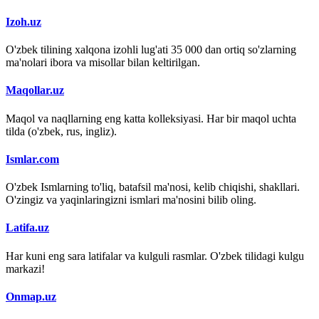
Izoh.uz
O'zbek tilining xalqona izohli lug'ati 35 000 dan ortiq so'zlarning
ma'nolari ibora va misollar bilan keltirilgan.
Maqollar.uz
Maqol va naqllarning eng katta kolleksiyasi. Har bir maqol uchta
tilda (o'zbek, rus, ingliz).
Ismlar.com
O'zbek Ismlarning to'liq, batafsil ma'nosi, kelib chiqishi, shakllari.
O'zingiz va yaqinlaringizni ismlari ma'nosini bilib oling.
Latifa.uz
Har kuni eng sara latifalar va kulguli rasmlar. O'zbek tilidagi kulgu
markazi!
Onmap.uz