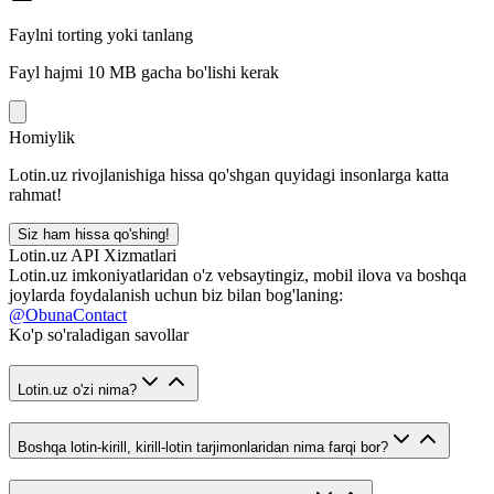
Faylni torting yoki tanlang
Fayl hajmi 10 MB gacha bo'lishi kerak
Homiylik
Lotin.uz rivojlanishiga hissa qo'shgan quyidagi insonlarga katta
rahmat!
Siz ham hissa qo'shing!
Lotin.uz API Xizmatlari
Lotin.uz imkoniyatlaridan o'z vebsaytingiz, mobil ilova va boshqa
joylarda foydalanish uchun biz bilan bog'laning:
@ObunaContact
Ko'p so'raladigan savollar
Lotin.uz o'zi nima?
Boshqa lotin-kirill, kirill-lotin tarjimonlaridan nima farqi bor?