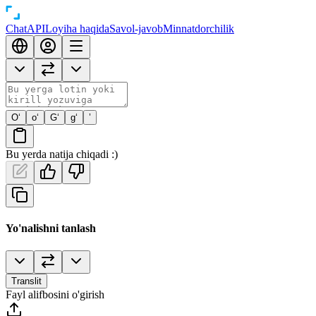
Chat
API
Loyiha haqida
Savol-javob
Minnatdorchilik
O‘
o‘
G‘
g‘
’
Bu yerda natija chiqadi :)
Yo'nalishni tanlash
Translit
Fayl alifbosini o'girish