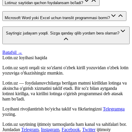
Lotinuz saytidan qachon foydalansam bo'ladi?
Microsoft Word yoki Excel uchun translit programmasi bormi?
Saytingiz judayam yoqdi. Sizga qanday qilib yordam bera olaman?
Batafsil →
Lotin.uz loyihasi haqida
Lotin.uz sayti orqali siz so'zlarni o'zbek kirill yozuvidan o'zbek lotin
yozuviga o'tkazishingiz mumkin.
Lotin.uz — foydalanuvchilarga berilgan matnni kirilldan lotinga va
aksincha o'girish xizmatini taklif etadi. Bir so'z bilan aytganda
lotinni kirillga, va kirillni lotinga o'girish programmasi deb atasak
ham bo'ladi.
Loyihani rivojlantirish bo'yicha taklif va fikrlaringizni
Telegramga
yozing.
Lotin.uz saytining ijtimoiy tarmoqlarda ham kanal va sahifalari bor.
Jumladan
Telegram
,
Instagram
,
Facebook
,
Twitter
ijtimoiy