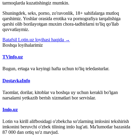
tarmoqlarda kuzatishingiz mumkin.
Shuningdek, seks, porno, zo'ravonlik, 18+ sahifalarga mutloq
qarshimiz. Yoshlar orasida erotika va pornografiya tarqalishiga
qarshi olib borilayotgan muxim chora-tadbirlarni to'liq qo'llab
quvvatlaymiz.
Batafsil Lotin.uz loyihasi haqida →
Boshqa loyihalarimiz
TVinfo.uz
Bugun, ertaga va keyingi hafta uchun to'liq teledasturlar.
DostavkaInfo
Taomlar, dorilar, kitoblar va boshqa uy uchun kerakli bo'lgan
narsalarni yetkazib berish xizmatlari bor servislar.
Imlo.uz
Lotin va kirill alifbosidagi o'zbekcha so'zlarning imlosini tekshirish
imkonini beruvchi o'zbek tilining imlo lug'ati. Ma'lumotlar bazasida
87 000 dan ortiq so'z mavjud.