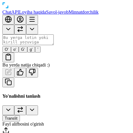
Chat
API
Loyiha haqida
Savol-javob
Minnatdorchilik
O‘
o‘
G‘
g‘
’
Bu yerda natija chiqadi :)
Yo'nalishni tanlash
Translit
Fayl alifbosini o'girish