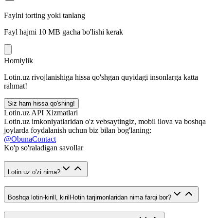
Faylni torting yoki tanlang
Fayl hajmi 10 MB gacha bo'lishi kerak
Homiylik
Lotin.uz rivojlanishiga hissa qo'shgan quyidagi insonlarga katta
rahmat!
Siz ham hissa qo'shing!
Lotin.uz API Xizmatlari
Lotin.uz imkoniyatlaridan o'z vebsaytingiz, mobil ilova va boshqa
joylarda foydalanish uchun biz bilan bog'laning:
@ObunaContact
Ko'p so'raladigan savollar
Lotin.uz o'zi nima?
Boshqa lotin-kirill, kirill-lotin tarjimonlaridan nima farqi bor?