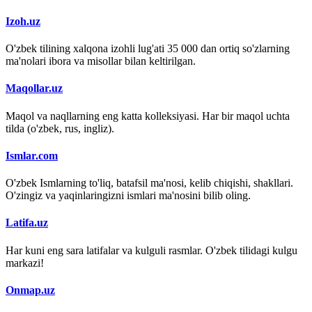
Izoh.uz
O'zbek tilining xalqona izohli lug'ati 35 000 dan ortiq so'zlarning
ma'nolari ibora va misollar bilan keltirilgan.
Maqollar.uz
Maqol va naqllarning eng katta kolleksiyasi. Har bir maqol uchta
tilda (o'zbek, rus, ingliz).
Ismlar.com
O'zbek Ismlarning to'liq, batafsil ma'nosi, kelib chiqishi, shakllari.
O'zingiz va yaqinlaringizni ismlari ma'nosini bilib oling.
Latifa.uz
Har kuni eng sara latifalar va kulguli rasmlar. O'zbek tilidagi kulgu
markazi!
Onmap.uz