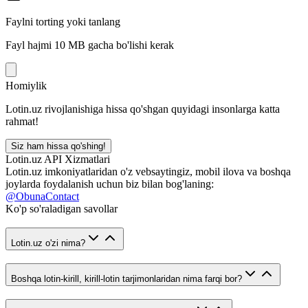
Faylni torting yoki tanlang
Fayl hajmi 10 MB gacha bo'lishi kerak
Homiylik
Lotin.uz rivojlanishiga hissa qo'shgan quyidagi insonlarga katta
rahmat!
Siz ham hissa qo'shing!
Lotin.uz API Xizmatlari
Lotin.uz imkoniyatlaridan o'z vebsaytingiz, mobil ilova va boshqa
joylarda foydalanish uchun biz bilan bog'laning:
@ObunaContact
Ko'p so'raladigan savollar
Lotin.uz o'zi nima?
Boshqa lotin-kirill, kirill-lotin tarjimonlaridan nima farqi bor?