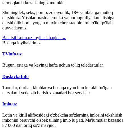
tarmoqlarda kuzatishingiz mumkin.
Shuningdek, seks, porno, zo'ravonlik, 18+ sahifalarga mutloq
qarshimiz. Yoshlar orasida erotika va pornografiya tarqalishiga
qarshi olib borilayotgan muxim chora-tadbirlarni to'liq qo'llab
quvvatlaymiz.
Batafsil Lotin.uz loyihasi haqida →
Boshqa loyihalarimiz
TVinfo.uz
Bugun, ertaga va keyingi hafta uchun to'liq teledasturlar.
DostavkaInfo
Taomlar, dorilar, kitoblar va boshqa uy uchun kerakli bo'lgan
narsalarni yetkazib berish xizmatlari bor servislar.
Imlo.uz
Lotin va kirill alifbosidagi o'zbekcha so'zlarning imlosini tekshirish
imkonini beruvchi o'zbek tilining imlo lug'ati. Ma'lumotlar bazasida
87 000 dan ortiq so'z mavjud.