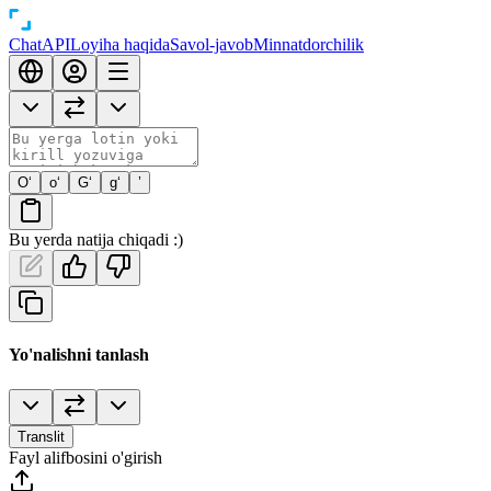
Chat
API
Loyiha haqida
Savol-javob
Minnatdorchilik
O‘
o‘
G‘
g‘
’
Bu yerda natija chiqadi :)
Yo'nalishni tanlash
Translit
Fayl alifbosini o'girish