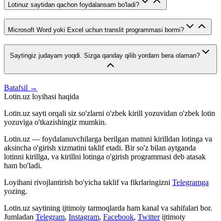
Lotinuz saytidan qachon foydalansam bo'ladi?
Microsoft Word yoki Excel uchun translit programmasi bormi?
Saytingiz judayam yoqdi. Sizga qanday qilib yordam bera olaman?
Batafsil →
Lotin.uz loyihasi haqida
Lotin.uz sayti orqali siz so'zlarni o'zbek kirill yozuvidan o'zbek lotin
yozuviga o'tkazishingiz mumkin.
Lotin.uz — foydalanuvchilarga berilgan matnni kirilldan lotinga va
aksincha o'girish xizmatini taklif etadi. Bir so'z bilan aytganda
lotinni kirillga, va kirillni lotinga o'girish programmasi deb atasak
ham bo'ladi.
Loyihani rivojlantirish bo'yicha taklif va fikrlaringizni
Telegramga
yozing.
Lotin.uz saytining ijtimoiy tarmoqlarda ham kanal va sahifalari bor.
Jumladan
Telegram
,
Instagram
,
Facebook
,
Twitter
ijtimoiy