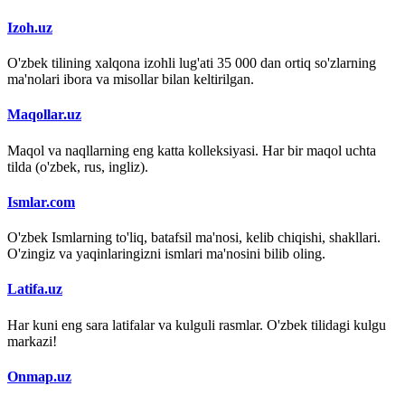
Izoh.uz
O'zbek tilining xalqona izohli lug'ati 35 000 dan ortiq so'zlarning
ma'nolari ibora va misollar bilan keltirilgan.
Maqollar.uz
Maqol va naqllarning eng katta kolleksiyasi. Har bir maqol uchta
tilda (o'zbek, rus, ingliz).
Ismlar.com
O'zbek Ismlarning to'liq, batafsil ma'nosi, kelib chiqishi, shakllari.
O'zingiz va yaqinlaringizni ismlari ma'nosini bilib oling.
Latifa.uz
Har kuni eng sara latifalar va kulguli rasmlar. O'zbek tilidagi kulgu
markazi!
Onmap.uz