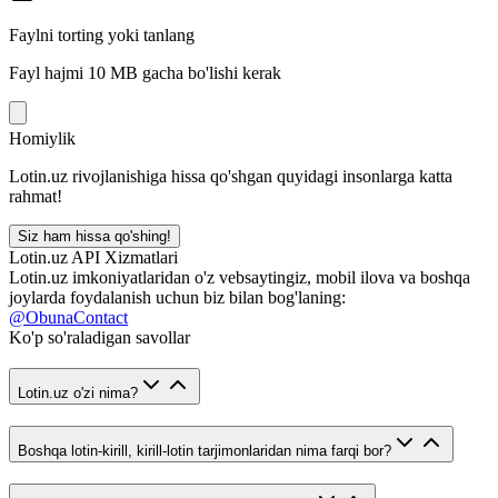
Faylni torting yoki tanlang
Fayl hajmi 10 MB gacha bo'lishi kerak
Homiylik
Lotin.uz rivojlanishiga hissa qo'shgan quyidagi insonlarga katta
rahmat!
Siz ham hissa qo'shing!
Lotin.uz API Xizmatlari
Lotin.uz imkoniyatlaridan o'z vebsaytingiz, mobil ilova va boshqa
joylarda foydalanish uchun biz bilan bog'laning:
@ObunaContact
Ko'p so'raladigan savollar
Lotin.uz o'zi nima?
Boshqa lotin-kirill, kirill-lotin tarjimonlaridan nima farqi bor?