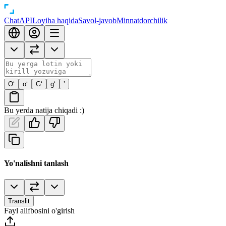
Chat
API
Loyiha haqida
Savol-javob
Minnatdorchilik
O‘
o‘
G‘
g‘
’
Bu yerda natija chiqadi :)
Yo'nalishni tanlash
Translit
Fayl alifbosini o'girish