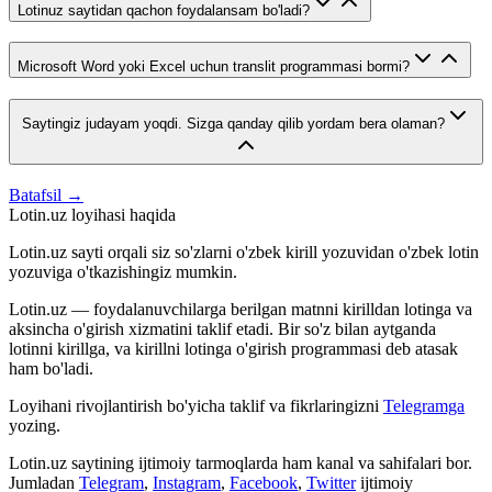
Lotinuz saytidan qachon foydalansam bo'ladi?
Microsoft Word yoki Excel uchun translit programmasi bormi?
Saytingiz judayam yoqdi. Sizga qanday qilib yordam bera olaman?
Batafsil →
Lotin.uz loyihasi haqida
Lotin.uz sayti orqali siz so'zlarni o'zbek kirill yozuvidan o'zbek lotin
yozuviga o'tkazishingiz mumkin.
Lotin.uz — foydalanuvchilarga berilgan matnni kirilldan lotinga va
aksincha o'girish xizmatini taklif etadi. Bir so'z bilan aytganda
lotinni kirillga, va kirillni lotinga o'girish programmasi deb atasak
ham bo'ladi.
Loyihani rivojlantirish bo'yicha taklif va fikrlaringizni
Telegramga
yozing.
Lotin.uz saytining ijtimoiy tarmoqlarda ham kanal va sahifalari bor.
Jumladan
Telegram
,
Instagram
,
Facebook
,
Twitter
ijtimoiy