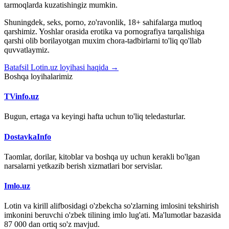
tarmoqlarda kuzatishingiz mumkin.
Shuningdek, seks, porno, zo'ravonlik, 18+ sahifalarga mutloq
qarshimiz. Yoshlar orasida erotika va pornografiya tarqalishiga
qarshi olib borilayotgan muxim chora-tadbirlarni to'liq qo'llab
quvvatlaymiz.
Batafsil Lotin.uz loyihasi haqida →
Boshqa loyihalarimiz
TVinfo.uz
Bugun, ertaga va keyingi hafta uchun to'liq teledasturlar.
DostavkaInfo
Taomlar, dorilar, kitoblar va boshqa uy uchun kerakli bo'lgan
narsalarni yetkazib berish xizmatlari bor servislar.
Imlo.uz
Lotin va kirill alifbosidagi o'zbekcha so'zlarning imlosini tekshirish
imkonini beruvchi o'zbek tilining imlo lug'ati. Ma'lumotlar bazasida
87 000 dan ortiq so'z mavjud.