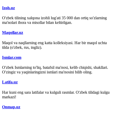
Izoh.uz
O'zbek tilining xalqona izohli lug'ati 35 000 dan ortiq so'zlarning
ma'nolari ibora va misollar bilan keltirilgan.
Maqollar.uz
Maqol va naqllarning eng katta kolleksiyasi. Har bir maqol uchta
tilda (o'zbek, rus, ingliz).
Ismlar.com
O'zbek Ismlarning to'liq, batafsil ma'nosi, kelib chiqishi, shakllari.
O'zingiz va yaqinlaringizni ismlari ma'nosini bilib oling.
Latifa.uz
Har kuni eng sara latifalar va kulguli rasmlar. O'zbek tilidagi kulgu
markazi!
Onmap.uz