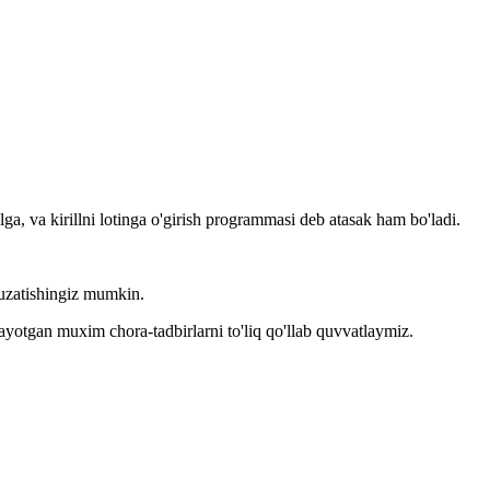
llga, va kirillni lotinga o'girish programmasi deb atasak ham bo'ladi.
kuzatishingiz mumkin.
layotgan muxim chora-tadbirlarni to'liq qo'llab quvvatlaymiz.