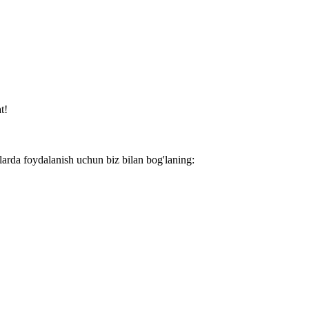
t!
larda foydalanish uchun biz bilan bog'laning: