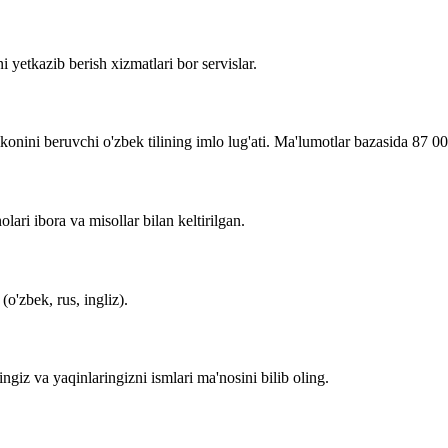
i yetkazib berish xizmatlari bor servislar.
imkonini beruvchi o'zbek tilining imlo lug'ati. Ma'lumotlar bazasida 87 0
lari ibora va misollar bilan keltirilgan.
o'zbek, rus, ingliz).
zingiz va yaqinlaringizni ismlari ma'nosini bilib oling.