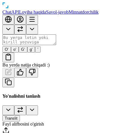
Chat
API
Loyiha haqida
Savol-javob
Minnatdorchilik
O‘
o‘
G‘
g‘
’
Bu yerda natija chiqadi :)
Yo'nalishni tanlash
Translit
Fayl alifbosini o'girish