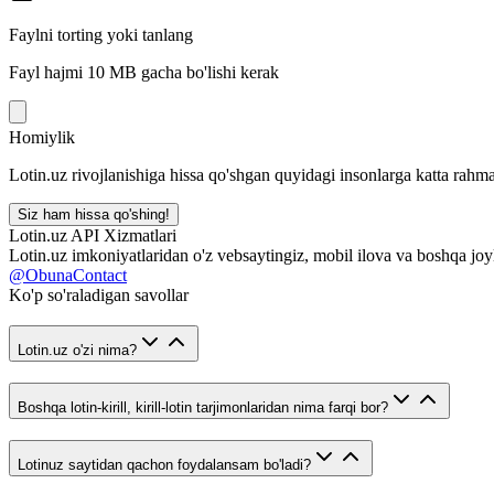
Faylni torting yoki tanlang
Fayl hajmi 10 MB gacha bo'lishi kerak
Homiylik
Lotin.uz rivojlanishiga hissa qo'shgan quyidagi insonlarga katta rahma
Siz ham hissa qo'shing!
Lotin.uz API Xizmatlari
Lotin.uz imkoniyatlaridan o'z vebsaytingiz, mobil ilova va boshqa joy
@ObunaContact
Ko'p so'raladigan savollar
Lotin.uz o'zi nima?
Boshqa lotin-kirill, kirill-lotin tarjimonlaridan nima farqi bor?
Lotinuz saytidan qachon foydalansam bo'ladi?