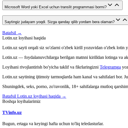
Microsoft Word yoki Excel uchun translit programmasi bormi?
Saytingiz judayam yoqdi. Sizga qanday qilib yordam bera olaman?
Batafsil →
Lotin.uz loyihasi haqida
Lotin.uz sayti orqali siz so'zlarni o'zbek kirill yozuvidan o'zbek loti
Lotin.uz — foydalanuvchilarga berilgan matnni kirilldan lotinga va aksin
Loyihani rivojlantirish bo'yicha taklif va fikrlaringizni
Telegramga
yoz
Lotin.uz saytining ijtimoiy tarmoqlarda ham kanal va sahifalari bor. 
Shuningdek, seks, porno, zo'ravonlik, 18+ sahifalarga mutloq qarshimiz
Batafsil Lotin.uz loyihasi haqida →
Boshqa loyihalarimiz
TVinfo.uz
Bugun, ertaga va keyingi hafta uchun to'liq teledasturlar.