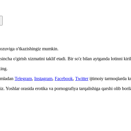
n yozuviga o'tkazishingiz mumkin.
cha o'girish xizmatini taklif etadi. Bir so'z bilan aytganda lotinni kiri
ing.
Jumladan
Telegram
,
Instagram
,
Facebook
,
Twitter
ijtimoiy tarmoqlarda 
. Yoshlar orasida erotika va pornografiya tarqalishiga qarshi olib bori