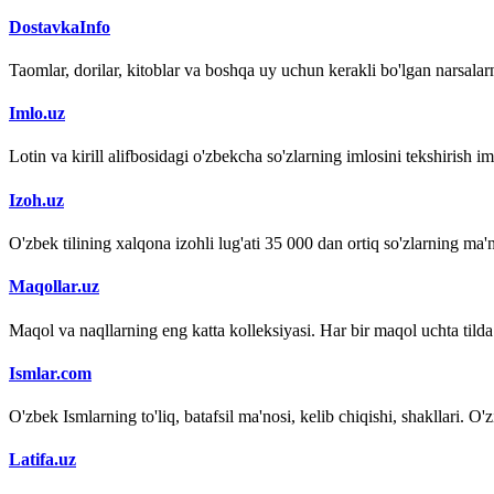
DostavkaInfo
Taomlar, dorilar, kitoblar va boshqa uy uchun kerakli bo'lgan narsalarn
Imlo.uz
Lotin va kirill alifbosidagi o'zbekcha so'zlarning imlosini tekshirish 
Izoh.uz
O'zbek tilining xalqona izohli lug'ati 35 000 dan ortiq so'zlarning ma'no
Maqollar.uz
Maqol va naqllarning eng katta kolleksiyasi. Har bir maqol uchta tilda (
Ismlar.com
O'zbek Ismlarning to'liq, batafsil ma'nosi, kelib chiqishi, shakllari. O'
Latifa.uz