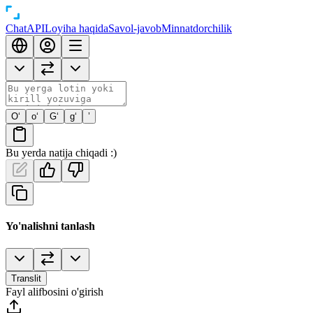
Chat
API
Loyiha haqida
Savol-javob
Minnatdorchilik
O‘
o‘
G‘
g‘
’
Bu yerda natija chiqadi :)
Yo'nalishni tanlash
Translit
Fayl alifbosini o'girish