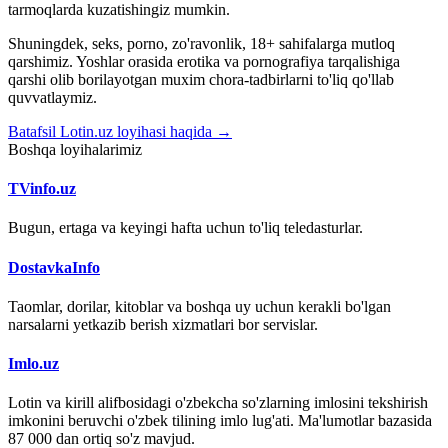
tarmoqlarda kuzatishingiz mumkin.
Shuningdek, seks, porno, zo'ravonlik, 18+ sahifalarga mutloq
qarshimiz. Yoshlar orasida erotika va pornografiya tarqalishiga
qarshi olib borilayotgan muxim chora-tadbirlarni to'liq qo'llab
quvvatlaymiz.
Batafsil Lotin.uz loyihasi haqida →
Boshqa loyihalarimiz
TVinfo.uz
Bugun, ertaga va keyingi hafta uchun to'liq teledasturlar.
DostavkaInfo
Taomlar, dorilar, kitoblar va boshqa uy uchun kerakli bo'lgan
narsalarni yetkazib berish xizmatlari bor servislar.
Imlo.uz
Lotin va kirill alifbosidagi o'zbekcha so'zlarning imlosini tekshirish
imkonini beruvchi o'zbek tilining imlo lug'ati. Ma'lumotlar bazasida
87 000 dan ortiq so'z mavjud.