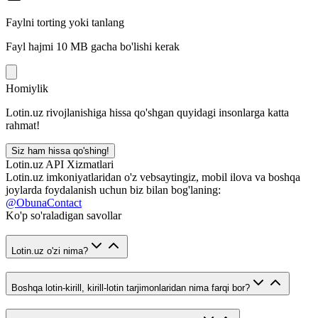
Faylni torting yoki tanlang
Fayl hajmi 10 MB gacha bo'lishi kerak
Homiylik
Lotin.uz rivojlanishiga hissa qo'shgan quyidagi insonlarga katta
rahmat!
Siz ham hissa qo'shing!
Lotin.uz API Xizmatlari
Lotin.uz imkoniyatlaridan o'z vebsaytingiz, mobil ilova va boshqa
joylarda foydalanish uchun biz bilan bog'laning:
@ObunaContact
Ko'p so'raladigan savollar
Lotin.uz o'zi nima?
Boshqa lotin-kirill, kirill-lotin tarjimonlaridan nima farqi bor?