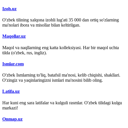
Izoh.uz
O'zbek tilining xalqona izohli lug'ati 35 000 dan ortiq so'zlarning
ma'nolari ibora va misollar bilan keltirilgan.
Maqollar.uz
Maqol va naqllarning eng katta kolleksiyasi. Har bir maqol uchta
tilda (o'zbek, rus, ingliz).
Ismlar.com
O'zbek Ismlarning to'liq, batafsil ma'nosi, kelib chiqishi, shakllari.
O'zingiz va yaqinlaringizni ismlari ma'nosini bilib oling.
Latifa.uz
Har kuni eng sara latifalar va kulguli rasmlar. O'zbek tilidagi kulgu
markazi!
Onmap.uz