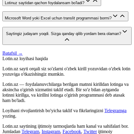
Lotinuz saytidan qachon foydalansam bo'ladi?
Microsoft Word yoki Excel uchun translit programmasi bormi?
Saytingiz judayam yoqdi. Sizga qanday qilib yordam bera olaman?
Batafsil →
Lotin.uz loyihasi haqida
Lotin.uz sayti orqali siz so'zlarni o'zbek kirill yozuvidan o'zbek lotin
yozuviga o'tkazishingiz mumkin.
Lotin.uz — foydalanuvchilarga berilgan matnni kirilldan lotinga va
aksincha o'girish xizmatini taklif etadi. Bir so'z bilan aytganda
lotinni kirillga, va kirillni lotinga o'girish programmasi deb atasak
ham bo'ladi.
Loyihani rivojlantirish bo'yicha taklif va fikrlaringizni
Telegramga
yozing.
Lotin.uz saytining ijtimoiy tarmoqlarda ham kanal va sahifalari bor.
Jumladan
Telegram
,
Instagram
,
Facebook
,
Twitter
ijtimoiy