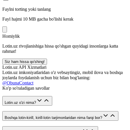
Faylni torting yoki tanlang
Fayl hajmi 10 MB gacha bo'lishi kerak
Homiylik
Lotin.uz rivojlanishiga hissa qo'shgan quyidagi insonlarga katta
rahmat!
Siz ham hissa qo'shing!
Lotin.uz API Xizmatlari
Lotin.uz imkoniyatlaridan o'z vebsaytingiz, mobil ilova va boshqa
joylarda foydalanish uchun biz bilan bog'laning:
@ObunaContact
Ko'p so'raladigan savollar
Lotin.uz o'zi nima?
Boshqa lotin-kirill, kirill-lotin tarjimonlaridan nima farqi bor?