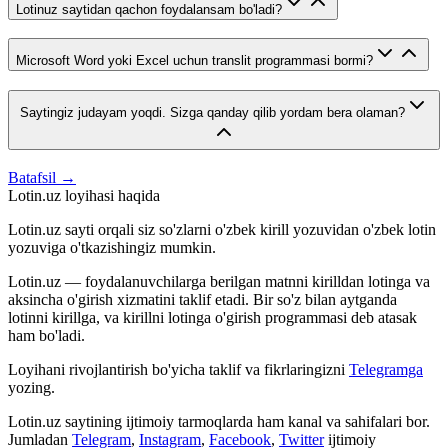
Lotinuz saytidan qachon foydalansam bo'ladi?
Microsoft Word yoki Excel uchun translit programmasi bormi?
Saytingiz judayam yoqdi. Sizga qanday qilib yordam bera olaman?
Batafsil →
Lotin.uz loyihasi haqida
Lotin.uz sayti orqali siz so'zlarni o'zbek kirill yozuvidan o'zbek lotin
yozuviga o'tkazishingiz mumkin.
Lotin.uz — foydalanuvchilarga berilgan matnni kirilldan lotinga va
aksincha o'girish xizmatini taklif etadi. Bir so'z bilan aytganda
lotinni kirillga, va kirillni lotinga o'girish programmasi deb atasak
ham bo'ladi.
Loyihani rivojlantirish bo'yicha taklif va fikrlaringizni
Telegramga
yozing.
Lotin.uz saytining ijtimoiy tarmoqlarda ham kanal va sahifalari bor.
Jumladan
Telegram
,
Instagram
,
Facebook
,
Twitter
ijtimoiy