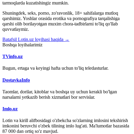
tarmoqlarda kuzatishingiz mumkin.
Shuningdek, seks, porno, zo'ravonlik, 18+ sahifalarga mutloq
qarshimiz. Yoshlar orasida erotika va pornografiya tarqalishiga
qarshi olib borilayotgan muxim chora-tadbirlarni to'liq qo'llab
quvvatlaymiz.
Batafsil Lotin.uz loyihasi haqida →
Boshqa loyihalarimiz
TVinfo.uz
Bugun, ertaga va keyingi hafta uchun to'liq teledasturlar.
DostavkaInfo
Taomlar, dorilar, kitoblar va boshqa uy uchun kerakli bo'lgan
narsalarni yetkazib berish xizmatlari bor servislar.
Imlo.uz
Lotin va kirill alifbosidagi o'zbekcha so'zlarning imlosini tekshirish
imkonini beruvchi o'zbek tilining imlo lug'ati. Ma'lumotlar bazasida
87 000 dan ortiq so'z mavjud.