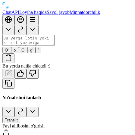
Chat
API
Loyiha haqida
Savol-javob
Minnatdorchilik
O‘
o‘
G‘
g‘
’
Bu yerda natija chiqadi :)
Yo'nalishni tanlash
Translit
Fayl alifbosini o'girish