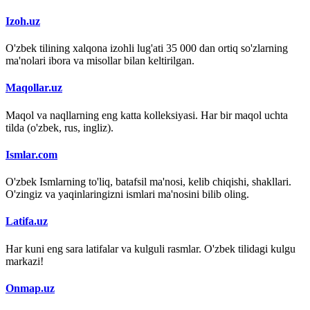
Izoh.uz
O'zbek tilining xalqona izohli lug'ati 35 000 dan ortiq so'zlarning
ma'nolari ibora va misollar bilan keltirilgan.
Maqollar.uz
Maqol va naqllarning eng katta kolleksiyasi. Har bir maqol uchta
tilda (o'zbek, rus, ingliz).
Ismlar.com
O'zbek Ismlarning to'liq, batafsil ma'nosi, kelib chiqishi, shakllari.
O'zingiz va yaqinlaringizni ismlari ma'nosini bilib oling.
Latifa.uz
Har kuni eng sara latifalar va kulguli rasmlar. O'zbek tilidagi kulgu
markazi!
Onmap.uz