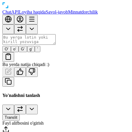
Chat
API
Loyiha haqida
Savol-javob
Minnatdorchilik
O‘
o‘
G‘
g‘
’
Bu yerda natija chiqadi :)
Yo'nalishni tanlash
Translit
Fayl alifbosini o'girish