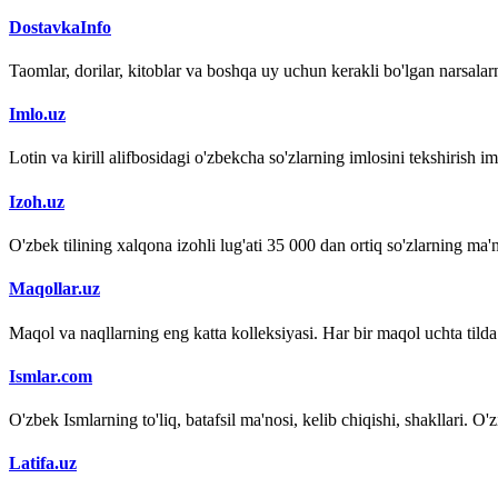
DostavkaInfo
Taomlar, dorilar, kitoblar va boshqa uy uchun kerakli bo'lgan narsalarn
Imlo.uz
Lotin va kirill alifbosidagi o'zbekcha so'zlarning imlosini tekshirish 
Izoh.uz
O'zbek tilining xalqona izohli lug'ati 35 000 dan ortiq so'zlarning ma'no
Maqollar.uz
Maqol va naqllarning eng katta kolleksiyasi. Har bir maqol uchta tilda (
Ismlar.com
O'zbek Ismlarning to'liq, batafsil ma'nosi, kelib chiqishi, shakllari. O'
Latifa.uz