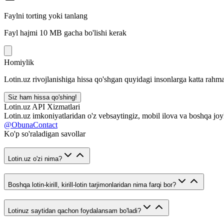
Faylni torting yoki tanlang
Fayl hajmi 10 MB gacha bo'lishi kerak
Homiylik
Lotin.uz rivojlanishiga hissa qo'shgan quyidagi insonlarga katta rahma
Siz ham hissa qo'shing!
Lotin.uz API Xizmatlari
Lotin.uz imkoniyatlaridan o'z vebsaytingiz, mobil ilova va boshqa joy
@ObunaContact
Ko'p so'raladigan savollar
Lotin.uz o'zi nima?
Boshqa lotin-kirill, kirill-lotin tarjimonlaridan nima farqi bor?
Lotinuz saytidan qachon foydalansam bo'ladi?