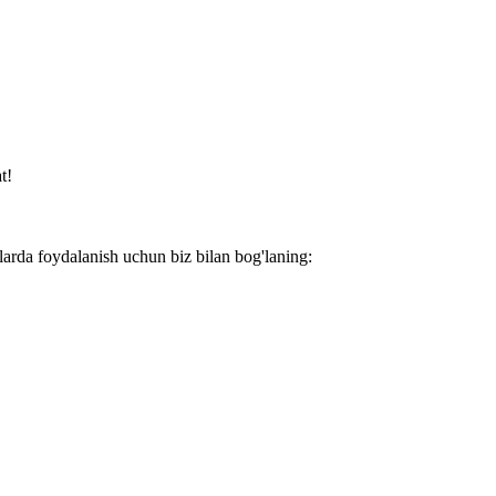
t!
larda foydalanish uchun biz bilan bog'laning: