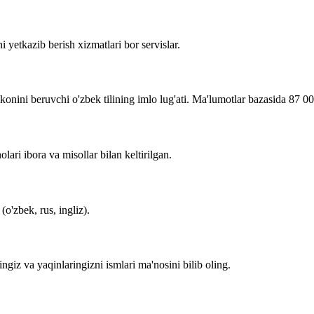
i yetkazib berish xizmatlari bor servislar.
imkonini beruvchi o'zbek tilining imlo lug'ati. Ma'lumotlar bazasida 87 0
lari ibora va misollar bilan keltirilgan.
o'zbek, rus, ingliz).
zingiz va yaqinlaringizni ismlari ma'nosini bilib oling.