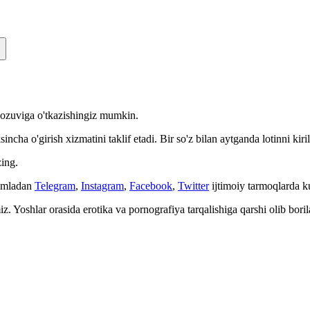
n yozuviga o'tkazishingiz mumkin.
cha o'girish xizmatini taklif etadi. Bir so'z bilan aytganda lotinni kiri
ing.
Jumladan
Telegram
,
Instagram
,
Facebook
,
Twitter
ijtimoiy tarmoqlarda 
. Yoshlar orasida erotika va pornografiya tarqalishiga qarshi olib bori