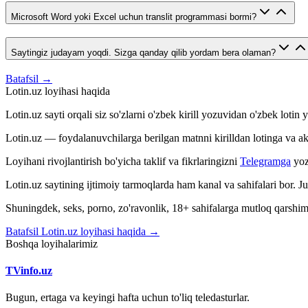
Microsoft Word yoki Excel uchun translit programmasi bormi?
Saytingiz judayam yoqdi. Sizga qanday qilib yordam bera olaman?
Batafsil →
Lotin.uz loyihasi haqida
Lotin.uz sayti orqali siz so'zlarni o'zbek kirill yozuvidan o'zbek loti
Lotin.uz — foydalanuvchilarga berilgan matnni kirilldan lotinga va aksin
Loyihani rivojlantirish bo'yicha taklif va fikrlaringizni
Telegramga
yoz
Lotin.uz saytining ijtimoiy tarmoqlarda ham kanal va sahifalari bor. 
Shuningdek, seks, porno, zo'ravonlik, 18+ sahifalarga mutloq qarshimiz
Batafsil Lotin.uz loyihasi haqida →
Boshqa loyihalarimiz
TVinfo.uz
Bugun, ertaga va keyingi hafta uchun to'liq teledasturlar.