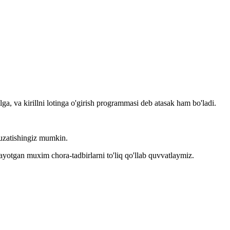
llga, va kirillni lotinga o'girish programmasi deb atasak ham bo'ladi.
kuzatishingiz mumkin.
layotgan muxim chora-tadbirlarni to'liq qo'llab quvvatlaymiz.