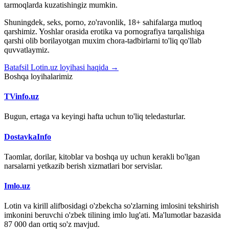
tarmoqlarda kuzatishingiz mumkin.
Shuningdek, seks, porno, zo'ravonlik, 18+ sahifalarga mutloq
qarshimiz. Yoshlar orasida erotika va pornografiya tarqalishiga
qarshi olib borilayotgan muxim chora-tadbirlarni to'liq qo'llab
quvvatlaymiz.
Batafsil Lotin.uz loyihasi haqida →
Boshqa loyihalarimiz
TVinfo.uz
Bugun, ertaga va keyingi hafta uchun to'liq teledasturlar.
DostavkaInfo
Taomlar, dorilar, kitoblar va boshqa uy uchun kerakli bo'lgan
narsalarni yetkazib berish xizmatlari bor servislar.
Imlo.uz
Lotin va kirill alifbosidagi o'zbekcha so'zlarning imlosini tekshirish
imkonini beruvchi o'zbek tilining imlo lug'ati. Ma'lumotlar bazasida
87 000 dan ortiq so'z mavjud.