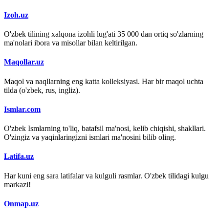
Izoh.uz
O'zbek tilining xalqona izohli lug'ati 35 000 dan ortiq so'zlarning
ma'nolari ibora va misollar bilan keltirilgan.
Maqollar.uz
Maqol va naqllarning eng katta kolleksiyasi. Har bir maqol uchta
tilda (o'zbek, rus, ingliz).
Ismlar.com
O'zbek Ismlarning to'liq, batafsil ma'nosi, kelib chiqishi, shakllari.
O'zingiz va yaqinlaringizni ismlari ma'nosini bilib oling.
Latifa.uz
Har kuni eng sara latifalar va kulguli rasmlar. O'zbek tilidagi kulgu
markazi!
Onmap.uz