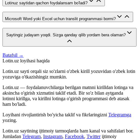
Lotinuz saytidan qachon foydalansam bo'ladi?
Microsoft Word yoki Excel uchun translit programmasi bormi?
Saytingiz judayam yoqdi. Sizga qanday qilib yordam bera olaman?
Batafsil →
Lotin.uz loyihasi haqida
Lotin.uz sayti orqali siz so'zlarni o'zbek kirill yozuvidan o'zbek lotin
yozuviga o'tkazishingiz mumkin.
Lotin.uz — foydalanuvchilarga berilgan matnni kirilldan lotinga va
aksincha o'girish xizmatini taklif etadi. Bir so'z bilan aytganda
lotinni kirillga, va kirillni lotinga o'girish programmasi deb atasak
ham bo'ladi.
Loyihani rivojlantirish bo'yicha taklif va fikrlaringizni
Telegramga
yozing.
Lotin.uz saytining ijtimoiy tarmoqlarda ham kanal va sahifalari bor.
Jumladan
Telegram
,
Instagram
,
Facebook
,
Twitter
ijtimoiy