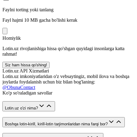
Faylni torting yoki tanlang
Fayl hajmi 10 MB gacha bo'lishi kerak
Homiylik
Lotin.uz rivojlanishiga hissa qo'shgan quyidagi insonlarga katta
rahmat!
Siz ham hissa qo'shing!
Lotin.uz API Xizmatlari
Lotin.uz imkoniyatlaridan o'z vebsaytingiz, mobil ilova va boshqa
joylarda foydalanish uchun biz bilan bog'laning:
@ObunaContact
Ko'p so'raladigan savollar
Lotin.uz o'zi nima?
Boshqa lotin-kirill, kirill-lotin tarjimonlaridan nima farqi bor?