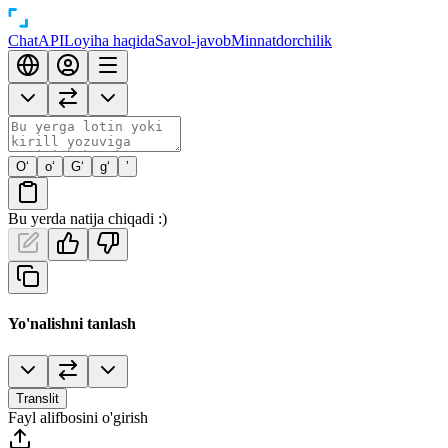
Chat
API
Loyiha haqida
Savol-javob
Minnatdorchilik
O‘
o‘
G‘
g‘
’
Bu yerda natija chiqadi :)
Yo'nalishni tanlash
Translit
Fayl alifbosini o'girish