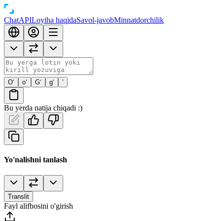
Chat
API
Loyiha haqida
Savol-javob
Minnatdorchilik
O‘
o‘
G‘
g‘
’
Bu yerda natija chiqadi :)
Yo'nalishni tanlash
Translit
Fayl alifbosini o'girish