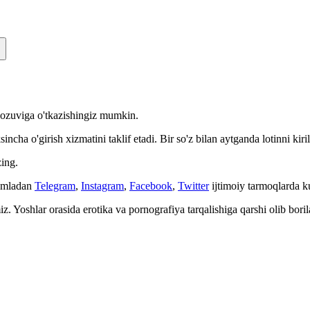
n yozuviga o'tkazishingiz mumkin.
cha o'girish xizmatini taklif etadi. Bir so'z bilan aytganda lotinni kiri
ing.
Jumladan
Telegram
,
Instagram
,
Facebook
,
Twitter
ijtimoiy tarmoqlarda 
. Yoshlar orasida erotika va pornografiya tarqalishiga qarshi olib bori