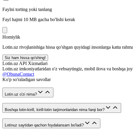
Faylni torting yoki tanlang
Fayl hajmi 10 MB gacha bo'lishi kerak
Homiylik
Lotin.uz rivojlanishiga hissa qo'shgan quyidagi insonlarga katta rahma
Siz ham hissa qo'shing!
Lotin.uz API Xizmatlari
Lotin.uz imkoniyatlaridan o'z vebsaytingiz, mobil ilova va boshqa joy
@ObunaContact
Ko'p so'raladigan savollar
Lotin.uz o'zi nima?
Boshqa lotin-kirill, kirill-lotin tarjimonlaridan nima farqi bor?
Lotinuz saytidan qachon foydalansam bo'ladi?