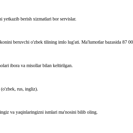
i yetkazib berish xizmatlari bor servislar.
imkonini beruvchi o'zbek tilining imlo lug'ati. Ma'lumotlar bazasida 87 0
lari ibora va misollar bilan keltirilgan.
o'zbek, rus, ingliz).
zingiz va yaqinlaringizni ismlari ma'nosini bilib oling.