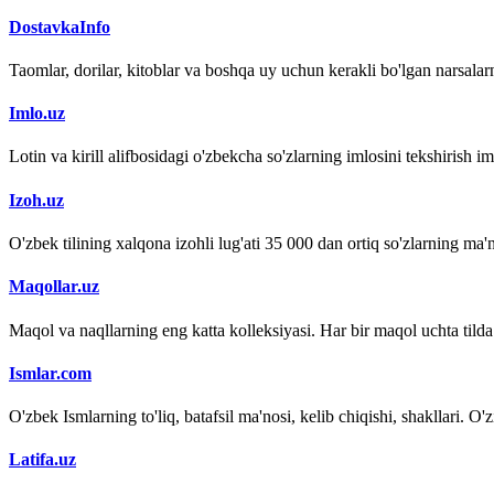
DostavkaInfo
Taomlar, dorilar, kitoblar va boshqa uy uchun kerakli bo'lgan narsalarn
Imlo.uz
Lotin va kirill alifbosidagi o'zbekcha so'zlarning imlosini tekshirish 
Izoh.uz
O'zbek tilining xalqona izohli lug'ati 35 000 dan ortiq so'zlarning ma'no
Maqollar.uz
Maqol va naqllarning eng katta kolleksiyasi. Har bir maqol uchta tilda (
Ismlar.com
O'zbek Ismlarning to'liq, batafsil ma'nosi, kelib chiqishi, shakllari. O'
Latifa.uz