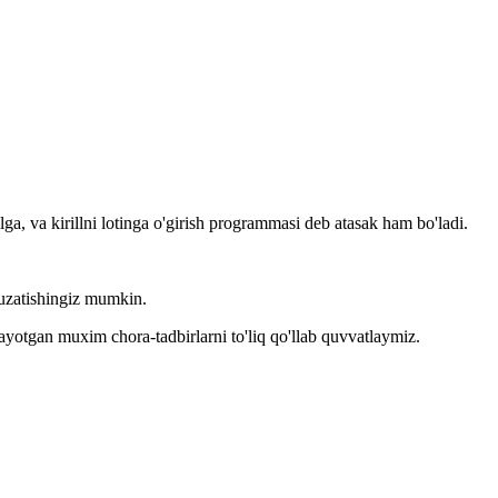
llga, va kirillni lotinga o'girish programmasi deb atasak ham bo'ladi.
kuzatishingiz mumkin.
layotgan muxim chora-tadbirlarni to'liq qo'llab quvvatlaymiz.