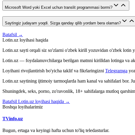
Microsoft Word yoki Excel uchun translit programmasi bormi?
Saytingiz judayam yoqdi. Sizga qanday qilib yordam bera olaman?
Batafsil →
Lotin.uz loyihasi haqida
Lotin.uz sayti orqali siz so'zlarni o'zbek kirill yozuvidan o'zbek loti
Lotin.uz — foydalanuvchilarga berilgan matnni kirilldan lotinga va aksin
Loyihani rivojlantirish bo'yicha taklif va fikrlaringizni
Telegramga
yoz
Lotin.uz saytining ijtimoiy tarmoqlarda ham kanal va sahifalari bor. 
Shuningdek, seks, porno, zo'ravonlik, 18+ sahifalarga mutloq qarshimiz
Batafsil Lotin.uz loyihasi haqida →
Boshqa loyihalarimiz
TVinfo.uz
Bugun, ertaga va keyingi hafta uchun to'liq teledasturlar.