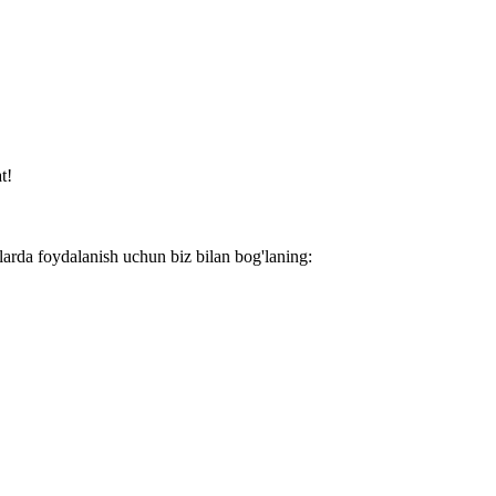
t!
larda foydalanish uchun biz bilan bog'laning: