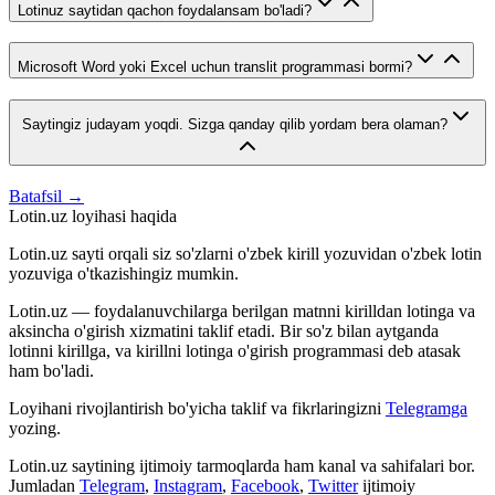
Lotinuz saytidan qachon foydalansam bo'ladi?
Microsoft Word yoki Excel uchun translit programmasi bormi?
Saytingiz judayam yoqdi. Sizga qanday qilib yordam bera olaman?
Batafsil →
Lotin.uz loyihasi haqida
Lotin.uz sayti orqali siz so'zlarni o'zbek kirill yozuvidan o'zbek lotin
yozuviga o'tkazishingiz mumkin.
Lotin.uz — foydalanuvchilarga berilgan matnni kirilldan lotinga va
aksincha o'girish xizmatini taklif etadi. Bir so'z bilan aytganda
lotinni kirillga, va kirillni lotinga o'girish programmasi deb atasak
ham bo'ladi.
Loyihani rivojlantirish bo'yicha taklif va fikrlaringizni
Telegramga
yozing.
Lotin.uz saytining ijtimoiy tarmoqlarda ham kanal va sahifalari bor.
Jumladan
Telegram
,
Instagram
,
Facebook
,
Twitter
ijtimoiy