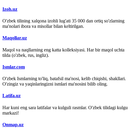
Izoh.uz
O'zbek tilining xalqona izohli lug'ati 35 000 dan ortiq so'zlarning
ma'nolari ibora va misollar bilan keltirilgan.
Maqollar.uz
Maqol va naqllarning eng katta kolleksiyasi. Har bir maqol uchta
tilda (o'zbek, rus, ingliz).
Ismlar.com
O'zbek Ismlarning to'liq, batafsil ma'nosi, kelib chiqishi, shakllari.
O'zingiz va yaqinlaringizni ismlari ma'nosini bilib oling.
Latifa.uz
Har kuni eng sara latifalar va kulguli rasmlar. O'zbek tilidagi kulgu
markazi!
Onmap.uz