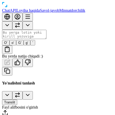
Chat
API
Loyiha haqida
Savol-javob
Minnatdorchilik
O‘
o‘
G‘
g‘
’
Bu yerda natija chiqadi :)
Yo'nalishni tanlash
Translit
Fayl alifbosini o'girish