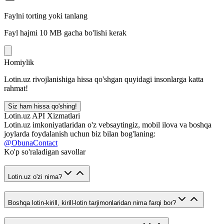
Faylni torting yoki tanlang
Fayl hajmi 10 MB gacha bo'lishi kerak
Homiylik
Lotin.uz rivojlanishiga hissa qo'shgan quyidagi insonlarga katta
rahmat!
Siz ham hissa qo'shing!
Lotin.uz API Xizmatlari
Lotin.uz imkoniyatlaridan o'z vebsaytingiz, mobil ilova va boshqa
joylarda foydalanish uchun biz bilan bog'laning:
@ObunaContact
Ko'p so'raladigan savollar
Lotin.uz o'zi nima?
Boshqa lotin-kirill, kirill-lotin tarjimonlaridan nima farqi bor?