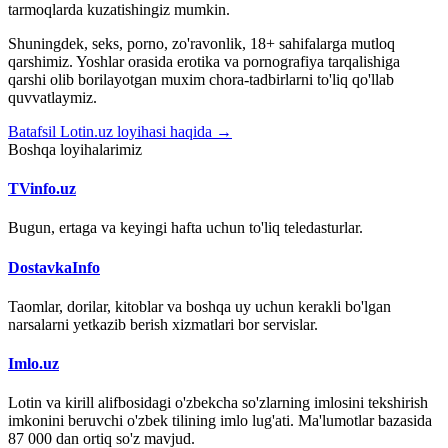
tarmoqlarda kuzatishingiz mumkin.
Shuningdek, seks, porno, zo'ravonlik, 18+ sahifalarga mutloq
qarshimiz. Yoshlar orasida erotika va pornografiya tarqalishiga
qarshi olib borilayotgan muxim chora-tadbirlarni to'liq qo'llab
quvvatlaymiz.
Batafsil Lotin.uz loyihasi haqida →
Boshqa loyihalarimiz
TVinfo.uz
Bugun, ertaga va keyingi hafta uchun to'liq teledasturlar.
DostavkaInfo
Taomlar, dorilar, kitoblar va boshqa uy uchun kerakli bo'lgan
narsalarni yetkazib berish xizmatlari bor servislar.
Imlo.uz
Lotin va kirill alifbosidagi o'zbekcha so'zlarning imlosini tekshirish
imkonini beruvchi o'zbek tilining imlo lug'ati. Ma'lumotlar bazasida
87 000 dan ortiq so'z mavjud.