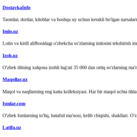
DostavkaInfo
Taomlar, dorilar, kitoblar va boshqa uy uchun kerakli bo'lgan narsalarn
Imlo.uz
Lotin va kirill alifbosidagi o'zbekcha so'zlarning imlosini tekshirish 
Izoh.uz
O'zbek tilining xalqona izohli lug'ati 35 000 dan ortiq so'zlarning ma'no
Maqollar.uz
Maqol va naqllarning eng katta kolleksiyasi. Har bir maqol uchta tilda (
Ismlar.com
O'zbek Ismlarning to'liq, batafsil ma'nosi, kelib chiqishi, shakllari. O'
Latifa.uz