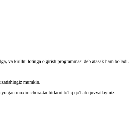
llga, va kirillni lotinga o'girish programmasi deb atasak ham bo'ladi.
kuzatishingiz mumkin.
layotgan muxim chora-tadbirlarni to'liq qo'llab quvvatlaymiz.