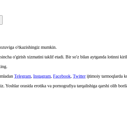
n yozuviga o'tkazishingiz mumkin.
cha o'girish xizmatini taklif etadi. Bir so'z bilan aytganda lotinni kiri
ing.
Jumladan
Telegram
,
Instagram
,
Facebook
,
Twitter
ijtimoiy tarmoqlarda 
. Yoshlar orasida erotika va pornografiya tarqalishiga qarshi olib bori