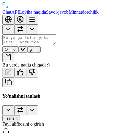
Chat
API
Loyiha haqida
Savol-javob
Minnatdorchilik
O‘
o‘
G‘
g‘
’
Bu yerda natija chiqadi :)
Yo'nalishni tanlash
Translit
Fayl alifbosini o'girish