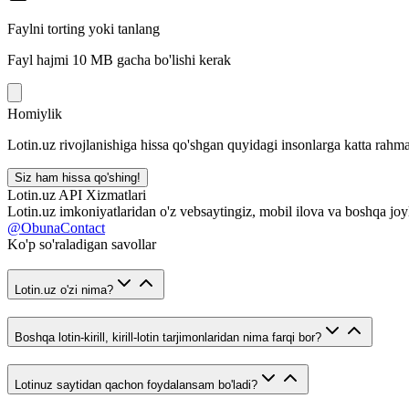
Faylni torting yoki tanlang
Fayl hajmi 10 MB gacha bo'lishi kerak
Homiylik
Lotin.uz rivojlanishiga hissa qo'shgan quyidagi insonlarga katta rahma
Siz ham hissa qo'shing!
Lotin.uz API Xizmatlari
Lotin.uz imkoniyatlaridan o'z vebsaytingiz, mobil ilova va boshqa joy
@ObunaContact
Ko'p so'raladigan savollar
Lotin.uz o'zi nima?
Boshqa lotin-kirill, kirill-lotin tarjimonlaridan nima farqi bor?
Lotinuz saytidan qachon foydalansam bo'ladi?