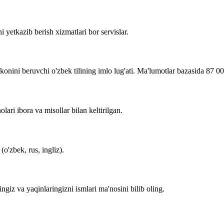
i yetkazib berish xizmatlari bor servislar.
imkonini beruvchi o'zbek tilining imlo lug'ati. Ma'lumotlar bazasida 87 0
lari ibora va misollar bilan keltirilgan.
o'zbek, rus, ingliz).
zingiz va yaqinlaringizni ismlari ma'nosini bilib oling.