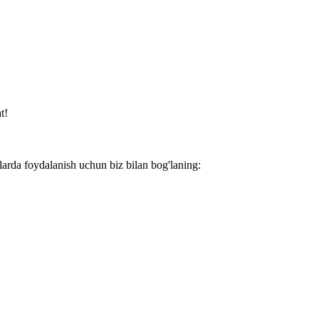
t!
larda foydalanish uchun biz bilan bog'laning: