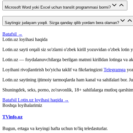
Microsoft Word yoki Excel uchun translit programmasi bormi?
Saytingiz judayam yoqdi. Sizga qanday qilib yordam bera olaman?
Batafsil →
Lotin.uz loyihasi haqida
Lotin.uz sayti orqali siz so'zlarni o'zbek kirill yozuvidan o'zbek loti
Lotin.uz — foydalanuvchilarga berilgan matnni kirilldan lotinga va aksin
Loyihani rivojlantirish bo'yicha taklif va fikrlaringizni
Telegramga
yoz
Lotin.uz saytining ijtimoiy tarmoqlarda ham kanal va sahifalari bor. 
Shuningdek, seks, porno, zo'ravonlik, 18+ sahifalarga mutloq qarshimiz
Batafsil Lotin.uz loyihasi haqida →
Boshqa loyihalarimiz
TVinfo.uz
Bugun, ertaga va keyingi hafta uchun to'liq teledasturlar.