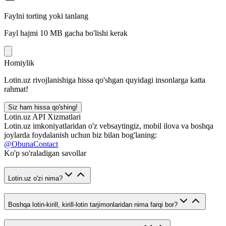
Faylni torting yoki tanlang
Fayl hajmi 10 MB gacha bo'lishi kerak
Homiylik
Lotin.uz rivojlanishiga hissa qo'shgan quyidagi insonlarga katta
rahmat!
Siz ham hissa qo'shing!
Lotin.uz API Xizmatlari
Lotin.uz imkoniyatlaridan o'z vebsaytingiz, mobil ilova va boshqa
joylarda foydalanish uchun biz bilan bog'laning:
@ObunaContact
Ko'p so'raladigan savollar
Lotin.uz o'zi nima?
Boshqa lotin-kirill, kirill-lotin tarjimonlaridan nima farqi bor?