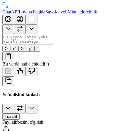
Chat
API
Loyiha haqida
Savol-javob
Minnatdorchilik
O‘
o‘
G‘
g‘
’
Bu yerda natija chiqadi :)
Yo'nalishni tanlash
Translit
Fayl alifbosini o'girish