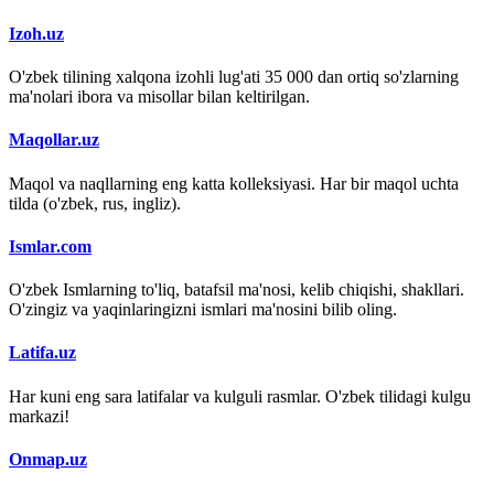
Izoh.uz
O'zbek tilining xalqona izohli lug'ati 35 000 dan ortiq so'zlarning
ma'nolari ibora va misollar bilan keltirilgan.
Maqollar.uz
Maqol va naqllarning eng katta kolleksiyasi. Har bir maqol uchta
tilda (o'zbek, rus, ingliz).
Ismlar.com
O'zbek Ismlarning to'liq, batafsil ma'nosi, kelib chiqishi, shakllari.
O'zingiz va yaqinlaringizni ismlari ma'nosini bilib oling.
Latifa.uz
Har kuni eng sara latifalar va kulguli rasmlar. O'zbek tilidagi kulgu
markazi!
Onmap.uz