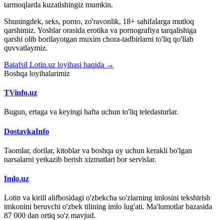
tarmoqlarda kuzatishingiz mumkin.
Shuningdek, seks, porno, zo'ravonlik, 18+ sahifalarga mutloq
qarshimiz. Yoshlar orasida erotika va pornografiya tarqalishiga
qarshi olib borilayotgan muxim chora-tadbirlarni to'liq qo'llab
quvvatlaymiz.
Batafsil Lotin.uz loyihasi haqida →
Boshqa loyihalarimiz
TVinfo.uz
Bugun, ertaga va keyingi hafta uchun to'liq teledasturlar.
DostavkaInfo
Taomlar, dorilar, kitoblar va boshqa uy uchun kerakli bo'lgan
narsalarni yetkazib berish xizmatlari bor servislar.
Imlo.uz
Lotin va kirill alifbosidagi o'zbekcha so'zlarning imlosini tekshirish
imkonini beruvchi o'zbek tilining imlo lug'ati. Ma'lumotlar bazasida
87 000 dan ortiq so'z mavjud.