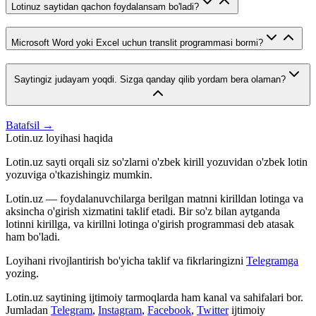
Lotinuz saytidan qachon foydalansam bo'ladi?
Microsoft Word yoki Excel uchun translit programmasi bormi?
Saytingiz judayam yoqdi. Sizga qanday qilib yordam bera olaman?
Batafsil →
Lotin.uz loyihasi haqida
Lotin.uz sayti orqali siz so'zlarni o'zbek kirill yozuvidan o'zbek lotin
yozuviga o'tkazishingiz mumkin.
Lotin.uz — foydalanuvchilarga berilgan matnni kirilldan lotinga va
aksincha o'girish xizmatini taklif etadi. Bir so'z bilan aytganda
lotinni kirillga, va kirillni lotinga o'girish programmasi deb atasak
ham bo'ladi.
Loyihani rivojlantirish bo'yicha taklif va fikrlaringizni
Telegramga
yozing.
Lotin.uz saytining ijtimoiy tarmoqlarda ham kanal va sahifalari bor.
Jumladan
Telegram
,
Instagram
,
Facebook
,
Twitter
ijtimoiy