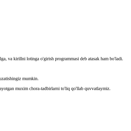
llga, va kirillni lotinga o'girish programmasi deb atasak ham bo'ladi.
kuzatishingiz mumkin.
layotgan muxim chora-tadbirlarni to'liq qo'llab quvvatlaymiz.