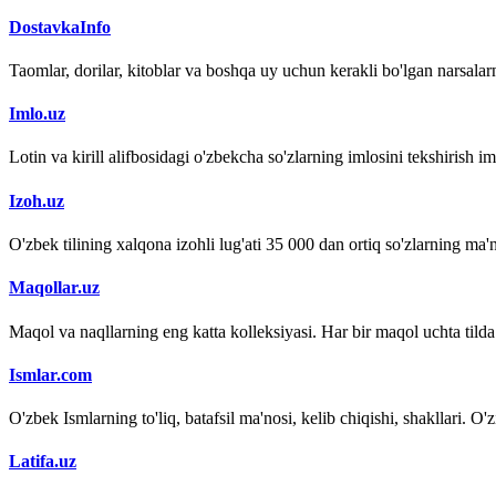
DostavkaInfo
Taomlar, dorilar, kitoblar va boshqa uy uchun kerakli bo'lgan narsalarn
Imlo.uz
Lotin va kirill alifbosidagi o'zbekcha so'zlarning imlosini tekshirish 
Izoh.uz
O'zbek tilining xalqona izohli lug'ati 35 000 dan ortiq so'zlarning ma'no
Maqollar.uz
Maqol va naqllarning eng katta kolleksiyasi. Har bir maqol uchta tilda (
Ismlar.com
O'zbek Ismlarning to'liq, batafsil ma'nosi, kelib chiqishi, shakllari. O'
Latifa.uz