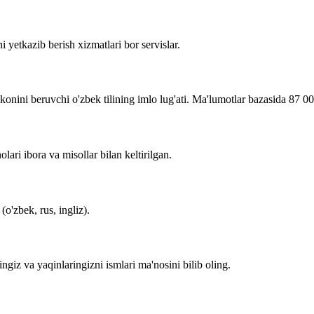
i yetkazib berish xizmatlari bor servislar.
imkonini beruvchi o'zbek tilining imlo lug'ati. Ma'lumotlar bazasida 87 0
lari ibora va misollar bilan keltirilgan.
o'zbek, rus, ingliz).
zingiz va yaqinlaringizni ismlari ma'nosini bilib oling.