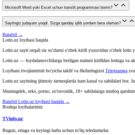
Microsoft Word yoki Excel uchun translit programmasi bormi?
Saytingiz judayam yoqdi. Sizga qanday qilib yordam bera olaman?
Batafsil →
Lotin.uz loyihasi haqida
Lotin.uz sayti orqali siz so'zlarni o'zbek kirill yozuvidan o'zbek loti
Lotin.uz — foydalanuvchilarga berilgan matnni kirilldan lotinga va aksin
Loyihani rivojlantirish bo'yicha taklif va fikrlaringizni
Telegramga
yoz
Lotin.uz saytining ijtimoiy tarmoqlarda ham kanal va sahifalari bor. 
Shuningdek, seks, porno, zo'ravonlik, 18+ sahifalarga mutloq qarshimiz
Batafsil Lotin.uz loyihasi haqida →
Boshqa loyihalarimiz
TVinfo.uz
Bugun, ertaga va keyingi hafta uchun to'liq teledasturlar.