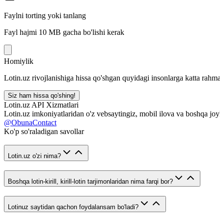
Faylni torting yoki tanlang
Fayl hajmi 10 MB gacha bo'lishi kerak
Homiylik
Lotin.uz rivojlanishiga hissa qo'shgan quyidagi insonlarga katta rahma
Siz ham hissa qo'shing!
Lotin.uz API Xizmatlari
Lotin.uz imkoniyatlaridan o'z vebsaytingiz, mobil ilova va boshqa joy
@ObunaContact
Ko'p so'raladigan savollar
Lotin.uz o'zi nima?
Boshqa lotin-kirill, kirill-lotin tarjimonlaridan nima farqi bor?
Lotinuz saytidan qachon foydalansam bo'ladi?