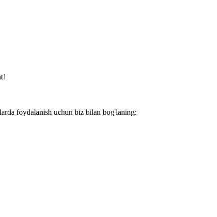
t!
larda foydalanish uchun biz bilan bog'laning: