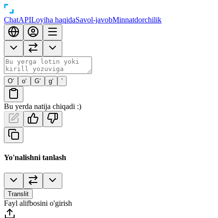
Chat
API
Loyiha haqida
Savol-javob
Minnatdorchilik
O‘
o‘
G‘
g‘
’
Bu yerda natija chiqadi :)
Yo'nalishni tanlash
Translit
Fayl alifbosini o'girish