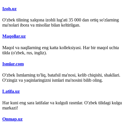
Izoh.uz
O'zbek tilining xalqona izohli lug'ati 35 000 dan ortiq so'zlarning
ma'nolari ibora va misollar bilan keltirilgan.
Maqollar.uz
Maqol va naqllarning eng katta kolleksiyasi. Har bir maqol uchta
tilda (o'zbek, rus, ingliz).
Ismlar.com
O'zbek Ismlarning to'liq, batafsil ma'nosi, kelib chiqishi, shakllari.
O'zingiz va yaqinlaringizni ismlari ma'nosini bilib oling.
Latifa.uz
Har kuni eng sara latifalar va kulguli rasmlar. O'zbek tilidagi kulgu
markazi!
Onmap.uz