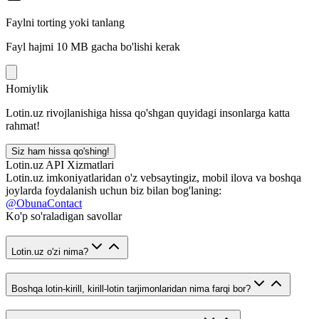
Faylni torting yoki tanlang
Fayl hajmi 10 MB gacha bo'lishi kerak
Homiylik
Lotin.uz rivojlanishiga hissa qo'shgan quyidagi insonlarga katta
rahmat!
Siz ham hissa qo'shing!
Lotin.uz API Xizmatlari
Lotin.uz imkoniyatlaridan o'z vebsaytingiz, mobil ilova va boshqa
joylarda foydalanish uchun biz bilan bog'laning:
@ObunaContact
Ko'p so'raladigan savollar
Lotin.uz o'zi nima?
Boshqa lotin-kirill, kirill-lotin tarjimonlaridan nima farqi bor?