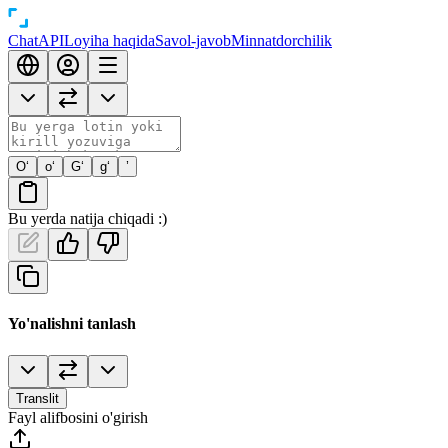
Chat
API
Loyiha haqida
Savol-javob
Minnatdorchilik
O‘
o‘
G‘
g‘
’
Bu yerda natija chiqadi :)
Yo'nalishni tanlash
Translit
Fayl alifbosini o'girish