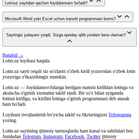
Lotinuz saytidan qachon foydalansam bo'ladi?
Microsoft Word yoki Excel uchun translit programmasi bormi?
Saytingiz judayam yoqdi. Sizga qanday qilib yordam bera olaman?
Batafsil →
Lotin.uz loyihasi haqida
Lotin.uz sayti orqali siz so'zlarni o'zbek kirill yozuvidan o'zbek lotin
yozuviga o'tkazishingiz mumkin.
Lotin.uz — foydalanuvchilarga berilgan matnni kirilldan lotinga va
aksincha o'girish xizmatini taklif etadi. Bir so'z bilan aytganda
lotinni kirillga, va kirillni lotinga o'girish programmasi deb atasak
ham bo'ladi.
Loyihani rivojlantirish bo'yicha taklif va fikrlaringizni
Telegramga
yozing.
Lotin.uz saytining ijtimoiy tarmoqlarda ham kanal va sahifalari bor.
Jumladan
Telegram
,
Instagram
,
Facebook
,
Twitter
ijtimoiy