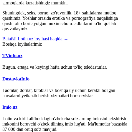
tarmoqlarda kuzatishingiz mumkin.
Shuningdek, seks, porno, zo'ravonlik, 18+ sahifalarga mutloq
qarshimiz. Yoshlar orasida erotika va pornografiya tarqalishiga
qarshi olib borilayotgan muxim chora-tadbirlarni to'liq qo'llab
quvvatlaymiz.
Batafsil Lotin.uz loyihasi haqida →
Boshqa loyihalarimiz
TVinfo.uz
Bugun, ertaga va keyingi hafta uchun to'liq teledasturlar.
DostavkaInfo
Taomlar, dorilar, kitoblar va boshqa uy uchun kerakli bo'lgan
narsalarni yetkazib berish xizmatlari bor servislar.
Imlo.uz
Lotin va kirill alifbosidagi o'zbekcha so'zlarning imlosini tekshirish
imkonini beruvchi o'zbek tilining imlo lug'ati. Ma'lumotlar bazasida
87 000 dan ortiq so'z mavjud.